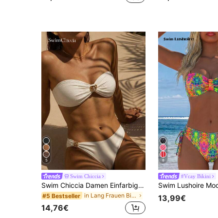
5
8
Swim Chiccia
#Vcay Bikini
Swim Chiccia Damen Einfarbiger Badeanzug-Set für Urlaub & Strand, Damen Bademode 2-teilig, Damen Bikini-Sets, Bikinis für Damen, Damen Sommer Outfits 2-teilig
in Lang Frauen Bikini-Sets
#5 Bestseller
13,99€
14,76€