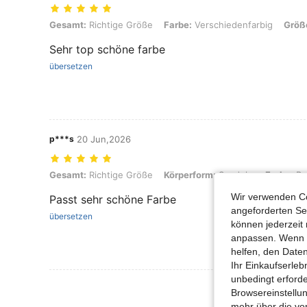
Gesamt: Richtige Größe, Farbe: Verschiedenfarbig, Größe: XL
Gesamt:
Richtige Größe
Farbe:
Verschiedenfarbig
Größ
Sehr top schöne farbe
übersetzen
p***s
20 Jun,2026
Gesamt: Richtige Größe, Körperform: Sanduhr, Farbe: Babyblau, Grö
Gesamt:
Richtige Größe
Körperform:
Sanduhr
Farbe:
Ba
Wir verwenden Co
Passt sehr schöne Farbe
angeforderten Ser
übersetzen
können jederzeit 
anpassen. Wenn Si
helfen, den Date
Ihr Einkaufserle
unbedingt erford
Mehr Bewertung
Browsereinstellun
mehr über die vo