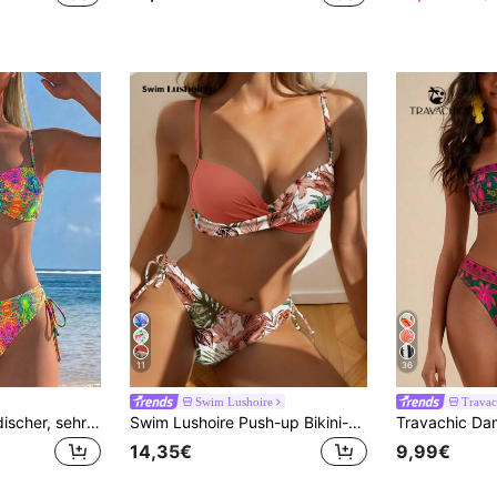
11
36
Swim Lushoire
Travac
Swim Lushoire Modischer, sehr gefragter Damen Sexy Bikini-Set mit Allover-Muster, für Frühling/Sommer
Swim Lushoire Push-up Bikini-Set mit zufälligem Blumenmuster, mit Bügel und verstellbaren Spaghetti-Trägern, Sommerstrand
14,35€
9,99€