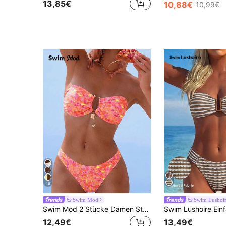
13,85€
10,88€
10,99€
18
Swim Mod
Swim Lushoi
Swim Mod 2 Stücke Damen Strandoutfit, modisch & niedlich für Resort, Strand, Pool Party, elegantes Polka Dot Muster Metall Kette Trägertop und sexy Bikini Unterteil Set
12,49€
13,49€