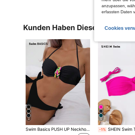
anzupassen, wähle
erfassten Daten 
Kunden Haben Diese Artikel A
Cookies verw
4
5
Swim Basics PUSH UP Neckholder Sommer Strand Bikini Set mit zufälligem Muster für Frauen
SHEIN Swim Twist, Bandeau Push Up Bi
-1%