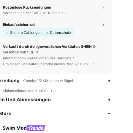
Kostenlose Rücksendungen
Vorbehaltlich der Fair-Use-Richtlinie
Einkaufssicherheit
Sichere Zahlungen
Datenschutz
Verkauft durch den gewerblichen Verkäufer: SHEIN
Versendet von SHEIN
Informationen und Pflichten des Händlers
Um diesen Verkäufer und/oder dieses Produkt zu melden
hreibung
Cheeky,1/2 Körbchen,V-Bügel
eitsinformationen und Kontakte
4,81
10K
544K
en Und Abmessungen
Store
4,81
10K
544K
Swim Mod
4,81
10K
544K
Bewertung
Artikel
Follower