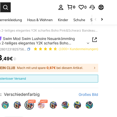
0
0
ess Enter to select.
errenkleidung
Haus & Wohnen
Kinder
Schuhe
Schmuck & Acces
Swim Mod Swim Lushoire Neuankömmling Damen 2-teiliges elegantes Y2K scharfes Boho Pink&Schwarz Bandeau Bikini Set, geometrisches Druckmuster Bademode mit abnehmbarem Träger, geflochtene Knoten Detail vorne & Seitenbindung unten, romantische tropische Strandmode perfekt für Sommer Strandurlaube, Pool Partys & Resort Ausflüge, Musikfestivals, Hochzeitsferien
Swim Mod Swim Lushoire Neuankömmling
2-teiliges elegantes Y2K scharfes Boho
chwarz Bandeau Bikini Set, geometrisches
SKU: sz260123182575626605238
(1000+ Kundenmeinungen)
muster Bademode mit abnehmbarem Träger,
3
htene Knoten Detail vorne & Seitenbindung unten,
,49€
ICE AND AVAILABILITY
ische tropische Strandmode perfekt für Sommer
urlaube, Pool Partys & Resort Ausflüge,
estivals, Hochzeitsferien
Mach mit und spare
0,67€
bei diesem Artikel.
stenloser Versand
:
Verschiedenfarbig
Großes Bild