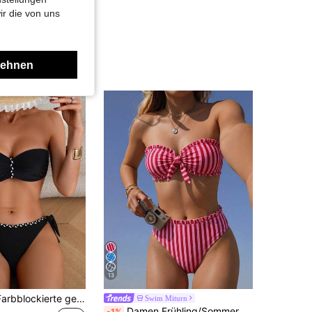
ir die von uns
lehnen
13
SHEIN Swim Farbblockierte gerüschte Bandeau Bikini Set für Sommer Strand Schwimmen
Swim Miturn
Damen Frühling/Sommer Neu gestreiftes Blumen-Spitzen-Bikini 2-teiliges Set, abnehmbare Träger Urlaub, Resort-Kleidung Strand, Vacationcore
-1%