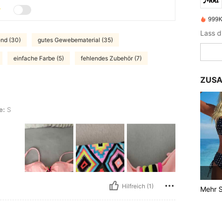
999K
end (30)
gutes Gewebematerial (35)
einfache Farbe (5)
fehlendes Zubehör (7)
ZUSA
e:
S
Hilfreich (1)
Mehr S