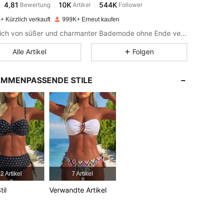
e***o
bezahlt
Vor 1 Tag
+ Kürzlich verkauft
999K+ Erneut kaufen
4,81
10K
544K
Lass dich von süßer und charmanter Bademode ohne Ende verführen.
Alle Artikel
Folgen
4,81
10K
544K
MMENPASSENDE STILE
4,81
10K
544K
4,81
10K
544K
4,81
10K
544K
2 Artikel
7 Artikel
4,81
10K
544K
til
Verwandte Artikel
4,81
10K
544K