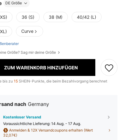
e
DE Größe
(XS)
36 (S)
38 (M)
40/42 (L)
Curve
(XL)
ßenberater
eine Größe? Sag mir deine Größe
ZUM WARENKORB HINZUFÜGEN
e bis zu
15
SHEIN-Punkte, die beim Bezahlvorgang berechnet
.
rsand nach
Germany
Kostenloser Versand
Voraussichtliche Lieferung:
14 Aug. - 17 Aug.
Anmelden & 12X Versandcoupons erhalten (Wert
32,07€)