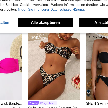
n Sie bitte "Cookies verwalten". Weitere Informationen darüber, wie w
verarbeiten,
finden Sie in unserer Datenschutzerklärung.
uch Angeschaut
alten
Alle akzeptieren
Alle ab
kini Top & 1 Paar abnehmbar Gurt
#Vcay Bikini
Swim Vcay Damen Sommer Strand Urlaub Leoparden Muster geraffter Büstenhalter Bikini Set