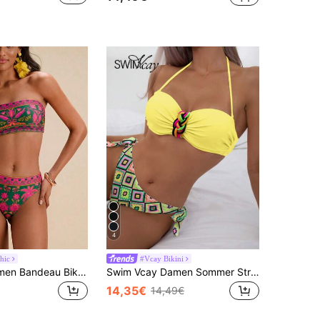
4
hic
#Vcay Bikini
Travachic Damen Bandeau Bikini Set mit Blumenmuster, Sommeroutfits für Damen, Badeanzüge für Frauen, Badeanzüge für Damen
Swim Vcay Damen Sommer Strand geometrisches Muster Halter-Bikini-Set mit Knoten, Push-up Polsterung, zufälliges Muster
14,35€
14,49€