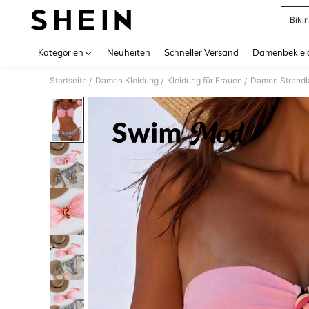
Biki
Use up 
Kategorien
Neuheiten
Schneller Versand
Damenbeklei
Startseite
Damen Kleidung
Kleidung für Frauen
Damen Strandk
/
/
/