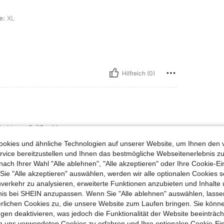
e:
XL
Hilfreich (0)
ße: M
byblau
Größe:
M
okies und ähnliche Technologien auf unserer Website, um Ihnen den 
vice bereitzustellen und Ihnen das bestmögliche Webseitenerlebnis zu
nach Ihrer Wahl "Alle ablehnen", "Alle akzeptieren" oder Ihre Cookie-Ei
e "Alle akzeptieren" auswählen, werden wir alle optionalen Cookies s
Hilfreich (0)
nverkehr zu analysieren, erweiterte Funktionen anzubieten und Inhalte
bnis bei SHEIN anzupassen. Wenn Sie "Alle ablehnen" auswählen, lassen
erlichen Cookies zu, die unsere Website zum Laufen bringen. Sie könne
en Ansehen
gen deaktivieren, was jedoch die Funktionalität der Website beeinträc
n uns verwendeten Cookies zu erfahren und Ihre optionalen Cookie-Ei