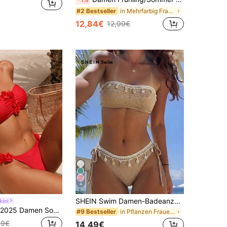
in Mehrfarbig Frauen Bikini-Sets
#2 Bestseller
12,84€
12,99€
4
SHEIN Swim Damen-Badeanzug-Set mit Muschel-Dekor im Urlaubsstil für den Sommer
kini
Swim Chiccia 2025 Damen Sommer Strand einfarbig 3D Blumen Dekor geraffter Bandeau sexy Bikini Badeanzug Set
in Pflanzen Frauen Bikini-Sets
#9 Bestseller
49€
14,49€