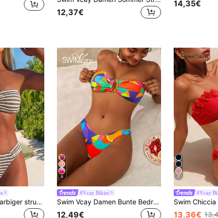
14,35€
12,37€
8
7
re
#Vcay Bikini
#Vcay Bi
Swim Lushoire Einfarbiger strukturierter Stoff abnehmbarer Träger Bandeau Halter Zwei-Teiler Badeanzug mit seitlich gefaltetem Brustbereich U-förmiger tiefer V-Ausschnitt, minimalistisch elegant für Frühling/Sommer Strand
Swim Vcay Damen Bunte Bedruckte Bikini-Set, für Sommerurlaub am Strand
12,49€
13,36€
13,