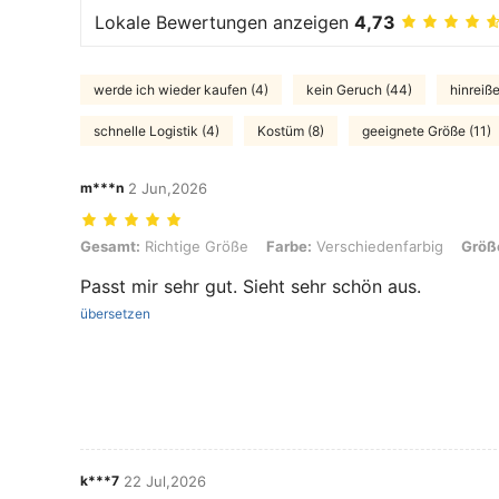
Lokale Bewertungen anzeigen
4,73
werde ich wieder kaufen (4)
kein Geruch (44)
hinreiß
schnelle Logistik (4)
Kostüm (8)
geeignete Größe (11)
m***n
2 Jun,2026
Gesamt: Richtige Größe, Farbe: Verschiedenfarbig, Größe: S
Gesamt:
Richtige Größe
Farbe:
Verschiedenfarbig
Größ
Passt mir sehr gut. Sieht sehr schön aus.
übersetzen
k***7
22 Jul,2026