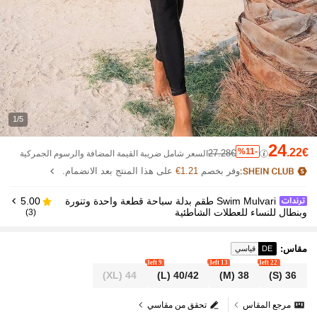
1/5
24
%11-
.22€
27.28€
السعر شامل ضريبة القيمة المضافة والرسوم الجمركية
وفر بخصم
1.21€
على هذا المنتج بعد الانضمام.
Swim Mulvari طقم بدلة سباحة قطعة واحدة وتنورة
5.00
وبنطال للنساء للعطلات الشاطئية
(3)
مقاس
:
DE
قياسي
9 left
13 left
22 left
(XL)
44
(L)
40/42
(M)
38
(S)
36
مرجع المقاس
تحقق من مقاسي