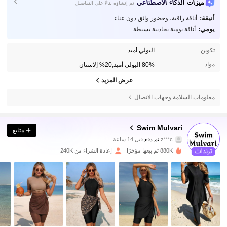
ميزات الذكاء الاصطناعي
تم إنشاؤه بناءً على التفاصيل
أنيقة:
أناقة راقية، وحضور واثق دون عناء.
يومي:
أناقة يومية بجاذبية بسيطة.
تكوين:
البولي أميد
مواد:
80% البولي أميد,20% إلاستان
عرض المزيد
معلومات السلامة وجهات الاتصال
92K متابعون
4.86
Swim Mulvari
متابع
z***c
تم دفع
قبل 14 ساعة
a***r
تمت متابعة
منذ 30 دقيقة
880K تم بيعها مؤخرًا
إعادة الشراء من 240K
92K متابعون
4.86
92K متابعون
4.86
92K متابعون
4.86