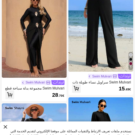
5
Swim Mulvari
Swim Mulvari سراويل نساء طويلة ذات
Swim Mulvari
خصر مطاطي بلون واحد، وبلوزة بيكيني
15
Swim Mulvari مجموعة بدلة سباحة قطع
.49€
سفلية
ة واحدة بياقة دائرية وأكمام طويلة مناسبة
28
.70€
للجسم وتنورة بنطلون طويل مناسبة للج
سم للنساء، لارتداء على الشاطئ
نستخدم ملفات تعريف الارتباط والتقنيات المماثلة على موقعنا الإلكتروني لتقديم الخدمة التي