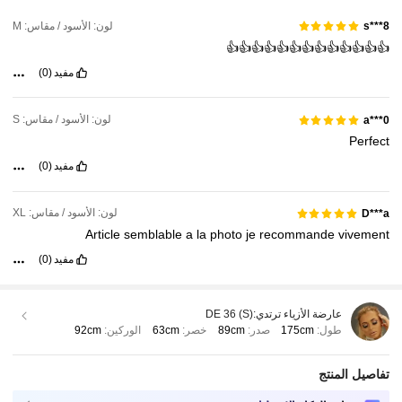
لون: الأسود / مقاس: M
s***8
👍👍👍👍👍👍👍👍👍👍👍👍👍
مفيد
(0)
لون: الأسود / مقاس: S
a***0
Perfect
مفيد
(0)
لون: الأسود / مقاس: XL
D***a
Article
semblable
a
la
photo
je
recommande
vivement
مفيد
(0)
عارضة الأزياء ترتدي:
DE 36 (S)
طول:
175cm
صدر:
89cm
خصر:
63cm
الوركين:
92cm
تفاصيل المنتج