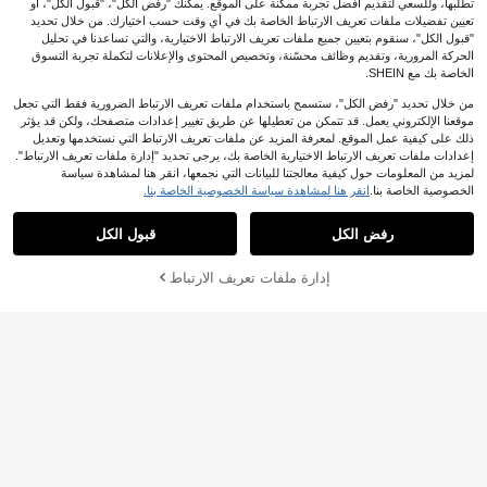
تطلبها، وللسعي لتقديم أفضل تجربة ممكنة على الموقع. يمكنك "رفض الكل"، "قبول الكل"، أو
تعيين تفضيلات ملفات تعريف الارتباط الخاصة بك في أي وقت حسب اختيارك. من خلال تحديد
"قبول الكل"، سنقوم بتعيين جميع ملفات تعريف الارتباط الاختيارية، والتي تساعدنا في تحليل
الحركة المرورية، وتقديم وظائف محسّنة، وتخصيص المحتوى والإعلانات لتكملة تجربة التسوق
الخاصة بك مع SHEIN.
من خلال تحديد "رفض الكل"، ستسمح باستخدام ملفات تعريف الارتباط الضرورية فقط التي تجعل
موقعنا الإلكتروني يعمل. قد تتمكن من تعطيلها عن طريق تغيير إعدادات متصفحك، ولكن قد يؤثر
ذلك على كيفية عمل الموقع. لمعرفة المزيد عن ملفات تعريف الارتباط التي نستخدمها وتعديل
إعدادات ملفات تعريف الارتباط الاختيارية الخاصة بك، يرجى تحديد "إدارة ملفات تعريف الارتباط".
5
لمزيد من المعلومات حول كيفية معالجتنا للبيانات التي نجمعها، انقر هنا لمشاهدة سياسة
7
الخصوصية الخاصة بنا.
انقر هنا لمشاهدة سياسة الخصوصية الخاصة بنا.
Swim Mulvari
Swim Mulvari بوركيني نسائي بقصة ليز
Swim Shayni
ر بوهيمي فضفاض تغطية كاملة محتشم أن
37
رفض الكل
قبول الكل
Swim Shayni بوركيني نسائي جديد بتصم
.49€
يق نصف سحاب علوي ملابس سباحة ربيع
يم غير متماثل مزين بالذهب، موضة شابة
25
صيف مسلم
.99€
لشاطئ المنتجعات
إدارة ملفات تعريف الارتباط
أضف إلى عربة التسوق بنجاح