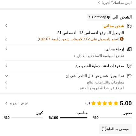
ليس مقاسك؟ أخبرنا
الشحن الي
Germany
شحن مجاني
التوصيل المتوقع:
أغسطس 18 - أغسطس 21
انضم للحصول على X12 كوبونات شحن (بقيمة 32.07€)
إرجاع مجاني
تخضع لسياسة الاستخدام العادل
مدفوعات آمنة · حماية الخصوصية
تم البيع والشحن من قبل التاجر: شي إن
معلومات والتزامات البائع
للإبلاغ عن هذا البائع و/أو المنتج
5.00
(3)
عرض المزيد
صغير
مناسب
كبير
%0
%100
%0
موصى به للغاية
(1)