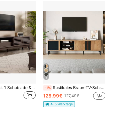
4
TV-Schrank mit 1 Schublade & 3 Lamellentüren, TV Lowboard aus Massivholz-Optik, Vintage TV Möbel Fernsehschrank, TV Panel für Wohnzimmer, 170 x 35 x 40 cm
Rustikales Braun-TV-Schrank, Lowboard,TV-Board, TV-Kommode,180 cm – Für Fernseher bis 80 Zoll mit Tür und offenem Fach
-1%
125,99€
127,49€
4-5 Werktage