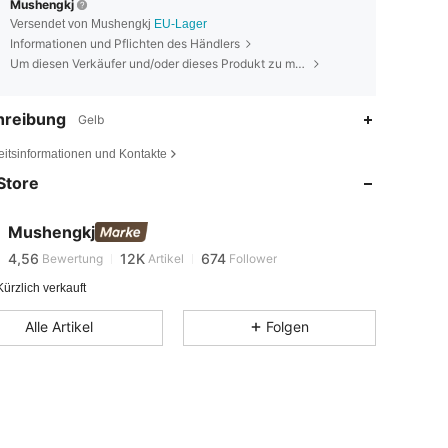
Mushengkj
Versendet von Mushengkj
EU-Lager
Informationen und Pflichten des Händlers
Um diesen Verkäufer und/oder dieses Produkt zu melden
hreibung
Gelb
4,56
12K
674
eitsinformationen und Kontakte
4,56
12K
674
Store
4,56
12K
674
4,56
12K
674
Mushengkj
4,56
12K
674
Bewertung
Artikel
Follower
4,56
12K
674
ürzlich verkauft
4,56
12K
674
Alle Artikel
Folgen
4,56
12K
674
4,56
12K
674
4,56
12K
674