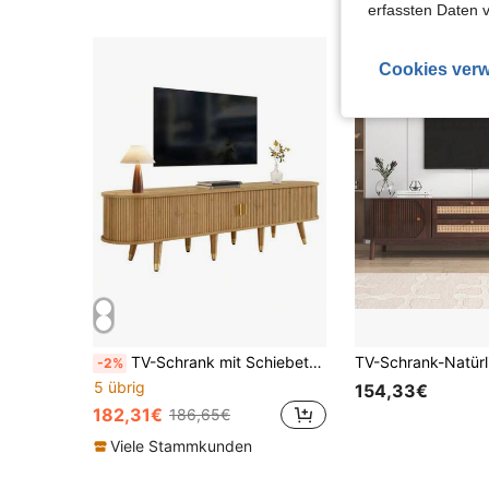
erfassten Daten 
Cookies verw
TV-Schrank mit Schiebetüren, TV-Möbel, TV-Ständer, niedrigerer Fernsehschrank, TV-Halterung. Einzigartiges Design.
-2%
5 übrig
154,33€
182,31€
186,65€
Viele Stammkunden