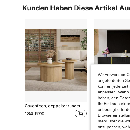
Kunden Haben Diese Artikel A
Wir verwenden Co
angeforderten Ser
können jederzeit 
anpassen. Wenn Si
helfen, den Date
Ihr Einkaufserle
Couchtisch, doppelter runder Tisch, Beistelltisch mit Naturholzlatten. Multifunktionaler Wohnzimmertisch
unbedingt erford
134,67€
128,67€
Browsereinstellun
mehr über die vo
anzupassen, wähle