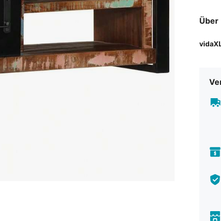
Über 
vidaX
Ve