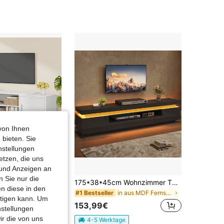
von Ihnen
 bieten. Sie
nstellungen
etzen, die uns
 und Anzeigen an
 Sie nur die
HaluPeit TV- Schrank, Fernsehschrank, für TV-Geräte unter 60 Zoll, TV-Ständer mit 2 Schränken und 2 Freiflächen, 40 x 140 x 51,5 cm, für Wohnzimmer, Schlafzimmer, Esszimmer, Weiß
175*38*45cm Wohnzimmer TV-Ständer/IntelligenteWohnzimmerschrank mit LED/mit 2 L-förmigen Schränken/Moderner Minimalismus/GlanzLackoberfläche/halboffenen Aufbewahrungsbereich /Wohnzimmer Schlafzimmer Entspannungsbereich Black
n diese in den
in aus MDF Fernsehständer und Entertainment-Center
in aus MDF Fernsehständer und Entertainment-Center
#1 Bestseller
htigen kann. Um
153,99€
nstellungen
ir die von uns
ge
4-5 Werktage