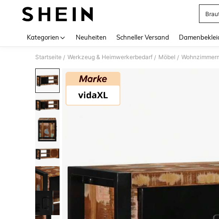
Brau
Use up 
Kategorien
Neuheiten
Schneller Versand
Damenbeklei
Startseite
Werkzeug & Heimwerkerbedarf
Möbel
Wohnzimmer
/
/
/