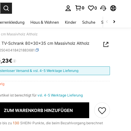
0
0
ess Enter to select.
errenkleidung
Haus & Wohnen
Kinder
Schuhe
Schmuck & Acces
cm Massivholz Altholz
 TV-Schrank 80x30x35 cm Massivholz Altholz
r25040418421883681
3
,23€
ICE AND AVAILABILITY
stenloser Versand & vsl. 4-5 Werktage Lieferung
brig
rtikel ist berechtigt für
vsl. 4-5 Werktage Lieferung
ZUM WARENKORB HINZUFÜGEN
e bis zu
130
SHEIN-Punkte, die beim Bezahlvorgang berechnet
.