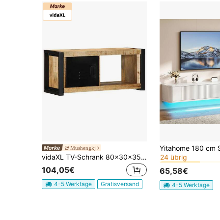
#1 Bestseller
Mushengkj
24 übrig
vidaXL TV-Schrank 80x30x35 cm Raues Massivholz Mango
#1 Bestseller
#1 Bestseller
24 übrig
24 übrig
104,05€
65,58€
#1 Bestseller
24 übrig
4-5 Werktage
Gratisversand
4-5 Werktage