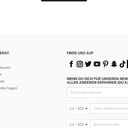
ENST
FINDE UNS AUF
teuern
e
WENN DU DICH FÜR UNSEREN NEW
rte
ALLEN ANDEREN ERFAHREN (DU KA
ellte Fragen
LU + 352
LU + 352