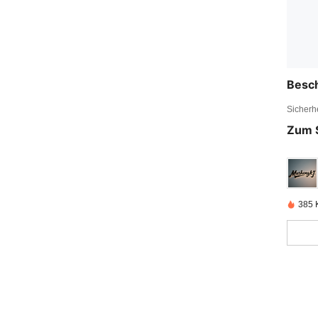
Besc
Sicherh
Zum 
385 K