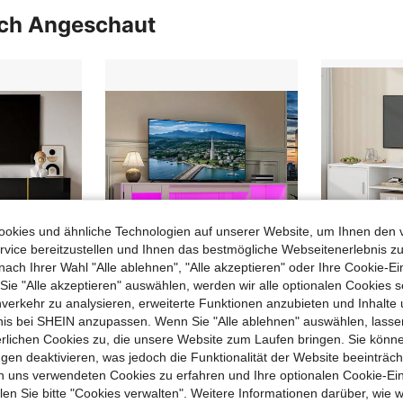
uch Angeschaut
okies und ähnliche Technologien auf unserer Website, um Ihnen den 
vice bereitzustellen und Ihnen das bestmögliche Webseitenerlebnis zu
nach Ihrer Wahl "Alle ablehnen", "Alle akzeptieren" oder Ihre Cookie-Ei
e "Alle akzeptieren" auswählen, werden wir alle optionalen Cookies s
nverkehr zu analysieren, erweiterte Funktionen anzubieten und Inhalte
bnis bei SHEIN anzupassen. Wenn Sie "Alle ablehnen" auswählen, lassen
Schwarzes Hochglanz-TV-Schrank mit 4 Türen, modern und schlicht, in Schwarz-Gold-Farbkombination
BALCONERA 148 cm TV-Schrank mit 22 Modi RGB-LED-Beleuchtung – Lowboard für Fernseher bis 65 Zoll, mit einstellbaren Glasfächern | Ideal als TV-Unterschrank für Wohnzimmer & Schlafzimmer
erlichen Cookies zu, die unsere Website zum Laufen bringen. Sie könne
#4 Bestseller
58,04€
gen deaktivieren, was jedoch die Funktionalität der Website beeinträc
58,61€
n uns verwendeten Cookies zu erfahren und Ihre optionalen Cookie-Ei
4-5 Werktage
n Sie bitte "Cookies verwalten". Weitere Informationen darüber, wie w
4-5 Werkta