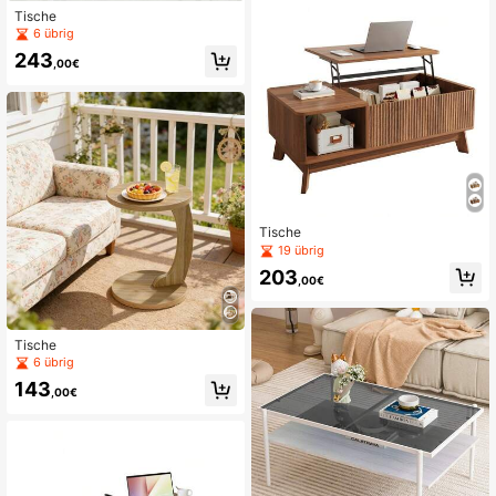
Tische
6 übrig
243
,00€
Tische
19 übrig
203
,00€
Tische
6 übrig
143
,00€