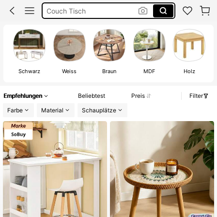
Esstisch
Klapptisch
Tisch
Ho
Schwarz
Weiss
Braun
MDF
Holz
Empfehlungen
Beliebtest
Preis
Filter
Farbe
Material
Schauplätze