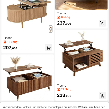
Tische
6 übrig
237
,00€
Tische
13 übrig
207
,00€
Tische
15 übrig
223
,00€
Wir verwenden Cookies und ähnliche Technologien auf unserer Website, um Ihnen den