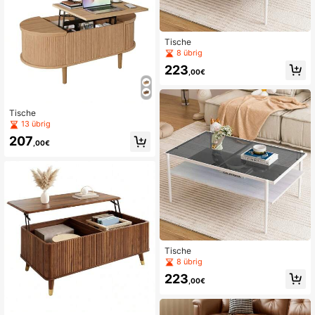
Tische
8 übrig
223
,00€
Tische
13 übrig
207
,00€
Tische
8 übrig
223
,00€