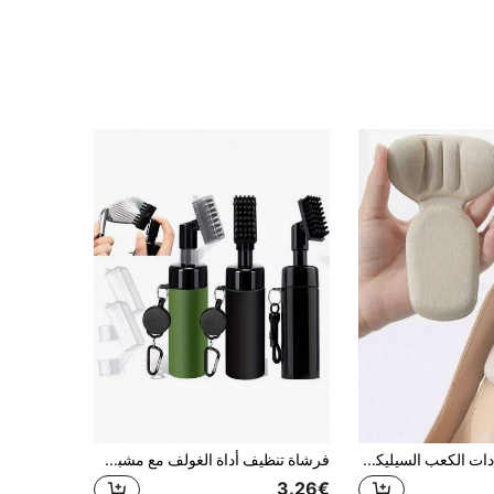
قطعتان من وسادات الكعب السيليكون الناعمة متعددة الأغراض، وسادات كعب شفافة مضادة للانزلاق، مناسبة للكعب العالي والأحذية المسطحة والصنادل والأحذية الرياضية
فرشاة تنظيف أداة الغولف مع مشبك محتجز وزجاجة مياه قابلة للضغط، فرشاة رش محمولة لتنظيف أداة الغولف، عبوة تحتوي على 5 أونصة (150 مل) من الماء لتنظيف عميق وتحسين الأداء، إكسسوارات أساسية للغولف للرجال، أفضل هدايا الغولف للرجال
3.26€