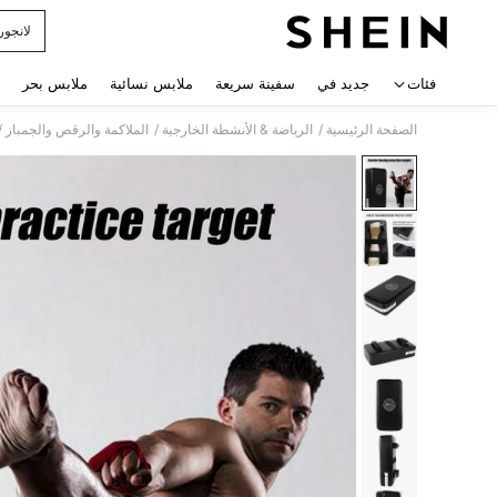
لانجور
 navigate search
فئات
جديد في
سفينة سريعة
ملابس نسائية
ملابس بحر
/
/
/
الصفحة الرئيسية
الرياضة & الأنشطة الخارجية
الملاكمة والرقص والجمباز