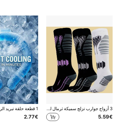
3 أزواج جوارب تزلج سميكة ثرمال للجنسين، قابلة للتنفس ودافئة للرياضات الخارجية مثل التزلج والتزحلق على الجليد والتنزه في الشتاء
2.77€
5.59€