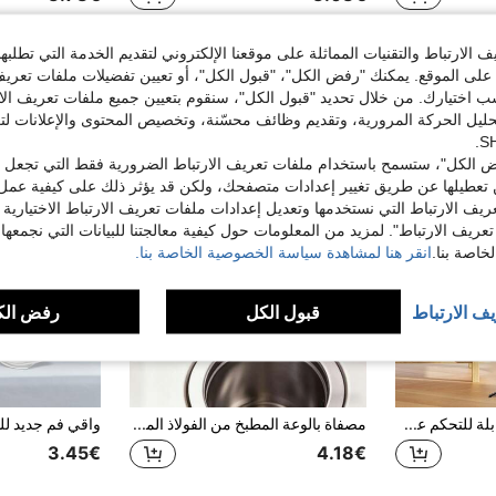
الارتباط والتقنيات المماثلة على موقعنا الإلكتروني لتقديم الخدمة التي تطلبه
لى الموقع. يمكنك "رفض الكل"، "قبول الكل"، أو تعيين تفضيلات ملفات تعريف
ختيارك. من خلال تحديد "قبول الكل"، سنقوم بتعيين جميع ملفات تعريف الارتب
حليل الحركة المرورية، وتقديم وظائف محسّنة، وتخصيص المحتوى والإعلانات لت
 الكل"، ستسمح باستخدام ملفات تعريف الارتباط الضرورية فقط التي تجعل مو
تعطيلها عن طريق تغيير إعدادات متصفحك، ولكن قد يؤثر ذلك على كيفية عمل 
ريف الارتباط التي نستخدمها وتعديل إعدادات ملفات تعريف الارتباط الاختيارية
تعريف الارتباط". لمزيد من المعلومات حول كيفية معالجتنا للبيانات التي نجمعها،
اصة بنا.
انقر هنا لمشاهدة سياسة الخصوصية الخاصة بنا.
يف الارتباط
قبول الكل
رفض الك
عصا سيلفي بلوتوث قابلة للتحكم عن بعد بطول 170 سم/90 سم، حامل هاتف بلوتوث، حامل ثلاثي القوائم، مناسب للتصوير والتسجيل الداخلي والخارجي، قابل للتمديد، دوران 360 درجة، مضاد للاهتزاز، قابل للطي وللحمل كحامل ثلاثي القوائم للأرض
مصفاة بالوعة المطبخ من الفولاذ المقاوم للصدأ، جامع فضلات الطعام، تناسب معظم بالوعات المطبخ، مصفاة بالوعة المطبخ، مرشح بالوعة الفولاذ، مناسب لعيد الحب، الزفاف، عيد الميلاد، المطبخ، اكسسوارات المطبخ
3.45€
4.18€