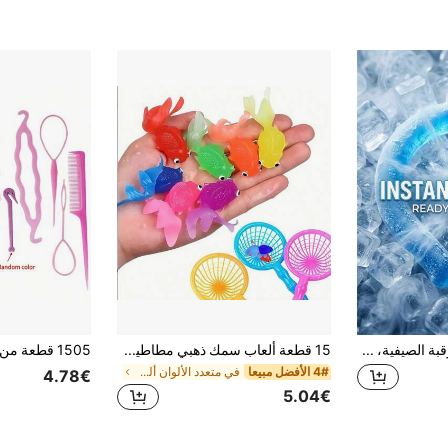
1 قطعة حلقة تبريد الرقبة الصيفية، كيس ثلج قابل للارتداء، حلقة ثلج معلقة، ضاغط بارد، أنبوب جل مجمد قابل لإعادة الاستخدام لتبريد الرقبة، طوق تبريد للنساء والرجال/الرياضات الخارجية/التخييم/العطلات/العودة إلى المدرسة/السفر إلى الشاطئ/تخفيف الحرارة/أدوات تبريد أخرى
15 قطعة ألعاب سمك ذهبي مطاطية عائمة مزيفة، للألعاب المائية الداخلية والخارجية، ديكورات وإمدادات حفلات الصيف، لا تحتاج إلى بطاريات (ألوان عشوائية)
4# الأفضل مبيعا
في متعدد الألوان ألعاب حمام أخرى للأطفال
4.78€
5.04€