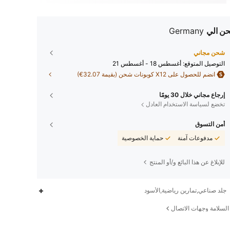
ن الي
Germany
شحن مجاني
التوصيل المتوقع:
أغسطس 18 - أغسطس 21
انضم للحصول على X12 كوبونات شحن (بقيمة 32.07€)
إرجاع مجاني خلال 30 يومًا
تخضع لسياسة الاستخدام العادل
أمن التسوق
مدفوعات آمنة
حماية الخصوصية
للإبلاغ عن هذا البائع و/أو المنتج
جلد صناعي,تمارين رياضية,الأسود
لسلامة وجهات الاتصال