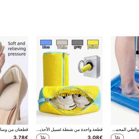
حوض قدم قابل للنفخ والطي المحمول، تصميم مقاوم للماء ومتين، متعدد الوظائف لنقع القدمين وتنظيف المسبح والاستخدام المنزلي، ضروري لصيانة المسبح موفر للمساحة
قطعة واحدة من شنطة غسيل الأحذية 360 درجة، مصنوعة من مادة النايلون، مناسبة لجميع أنواع الأحذية - مضادة للتشوه، قابلة لإعادة الاستخدام، مزودة بسحاب قوي، تنظيف عميق 360 درجة، قابلة للغسيل في الغسالة، تجفيف هوائي، بطانة من الفرو الناعم، مثالية للأحذية الرياضية والكاجوال
3.78€
3.08€