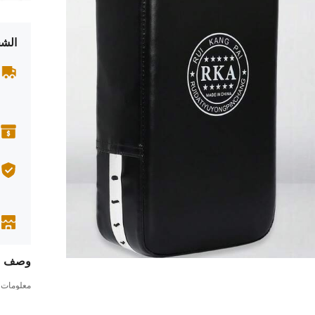
الشح
وصف
معلومات ا