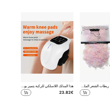
1505 قطعة من ربطات الشعر الملونة الصغيرة وأدوات التصفيف، هدية مثالية لإكسسوارات شعر الفتيات
هذا المدلك اللاسلكي للركبة يتميز بوظيفة التسخين، مع 4 أوضاع تسخين، 4 أوضاع اهتزاز، وشاشة LED. مناسب للأيدي والركب والكتفين. مريح للاستخدام المنزلي والسفر.
23.82€