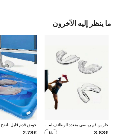
ما ينظر إليه الآخرون
حارس فم رياضي متعدد الوظائف لملاكمة الساندا 2 قطعة، يحمي أسنانك أثناء النوم، يمنع حبس الهواء والصدمات الفموية، الأسنان، صدمات وجهية
2.78€
3.83€