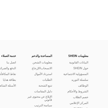
معلومات SHEIN
المساعدة والدعم
خدمة العملاء
البيانات القانونية
معلومات الشحن
اتصل بنا
حول SHEIN
الانسحاب/الإرجاع
الدفع والضرائ
المسؤولية الاجتماعية
استرداد الأموال
نقاط المكافأة
سلسلة التوريد
الطلبات
بطاقة هدايا
الوظائف
تتبع الشحنة
الأسئلة الشائع
الشروط والأحكام
دليل المقاسات
الإبلاغ عن محتوى غير
خصم الطلاب
قانوني
المركز الإعلامي
سياسة الترتيب