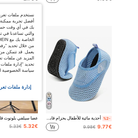
نستخدم ملفات تعريف 
أفضل تجربة ممكنة ع
بك في أي وقت حسب ا
والتي تساعدنا في ت
الخاصة بك مع SHEIN.
من خلال تحديد "رفض
يعمل. قد تتمكن من 
المزيد عن ملفات تع
تحديد "إدارة ملفات 
سياسة الخصوصية الخ
إدارة ملفات تعر
4
أحذية مائية للأطفال بحزام قابل للتعديل - خفيفة الوزن ومريحة وقابلة للتنفس، مثالية للربيع والصيف، مناسبة للاستخدام اليومي والشاطئ والسباحة، سريعة الجفاف
%2-
5.32€
9.77€
5.33€
9.98€