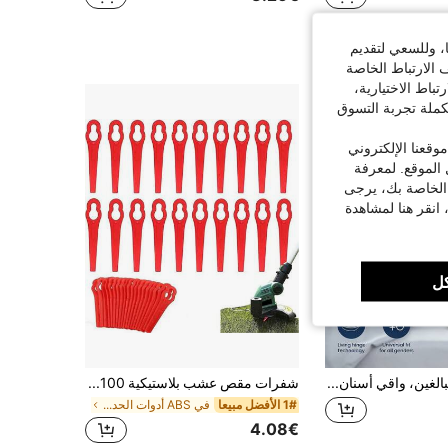
ا، وللسعي لتقديم
 الارتباط الخاصة
اط الاختيارية،
كملة تجربة التسوق
قعنا الإلكتروني
الموقع. لمعرفة
 الخاصة بك، يرجى
 انقر هنا لمشاهدة
ل
واقي فم جديد للبالغين، واقي أسنان من السيليكون مناسب للملاكمة والفنون القتالية المختلطة والمواي تاي، مجموعة تحسين الابتسامة الجمالية، غلي وعض للتناسب الفوري، مناسب لكرة القدم وكرة السلة واللاكروس والفنون القتالية المختلطة والملاكمة والجوجيتسو، واقي فم للبالغين والشباب
شفرات مقص عشب بلاستيكية 100قطعة/30قطعة/10قطع، شفرات قطع عشب بلاستيكية للحديقة، أشكال ثقب المفتاح، أدوات حديقة، أدوات بستنة للحديقة
1# الأفضل مبيعا
في ABS أدوات الحدائق
4.08€