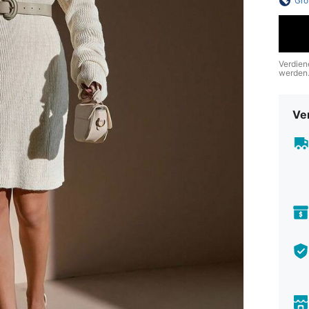
Grö
Verdien
werden
Ve