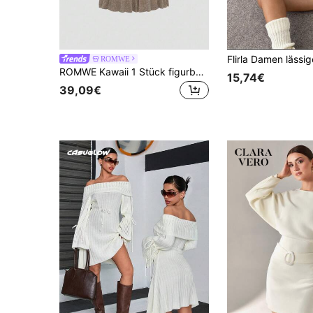
ROMWE
ROMWE Kawaii 1 Stück figurbetontes Kleid, Off-Shoulder, Laternenärmeln und Plissee-Strick
15,74€
39,09€