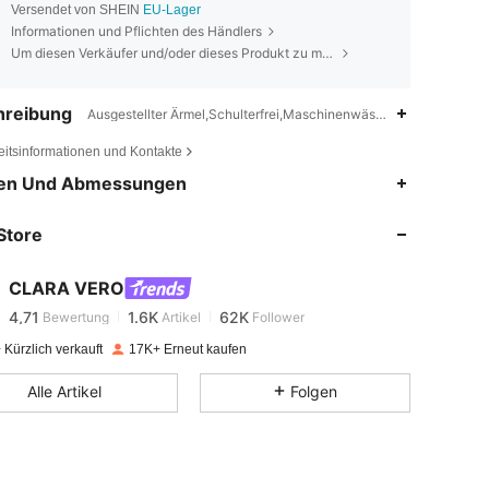
Versendet von SHEIN
EU-Lager
Informationen und Pflichten des Händlers
Um diesen Verkäufer und/oder dieses Produkt zu melden
hreibung
Ausgestellter Ärmel,Schulterfrei,Maschinenwäsche, keine chemis
eitsinformationen und Kontakte
4,71
1.6K
62K
en Und Abmessungen
Store
4,71
1.6K
62K
CLARA VERO
4,71
1.6K
62K
Bewertung
Artikel
Follower
m***r
bezahlt
Vor 1 Tag
Kürzlich verkauft
17K+ Erneut kaufen
4,71
1.6K
62K
Alle Artikel
Folgen
4,71
1.6K
62K