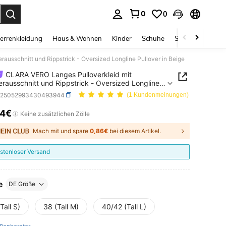
0
0
ess Enter to select.
errenkleidung
Haus & Wohnen
Kinder
Schuhe
Schmuck & Acces
ausschnitt und Rippstrick - Oversized Longline Pullover in Beige
CLARA VERO Langes Pulloverkleid mit
erausschnitt und Rippstrick - Oversized Longline
er in Beige
z25052993430493944
(1 Kundenmeinungen)
14€
ICE AND AVAILABILITY
Keine zusätzlichen Zölle
Mach mit und spare
0,86€
bei diesem Artikel.
stenloser Versand
e
DE Größe
Tall S)
38 (Tall M)
40/42 (Tall L)