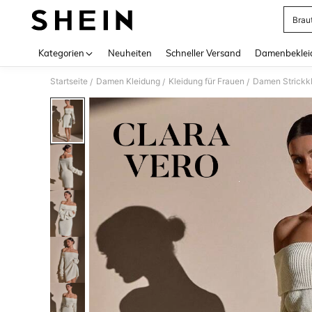
Brau
Use up 
Kategorien
Neuheiten
Schneller Versand
Damenbeklei
Startseite
Damen Kleidung
Kleidung für Frauen
Damen Strickk
/
/
/