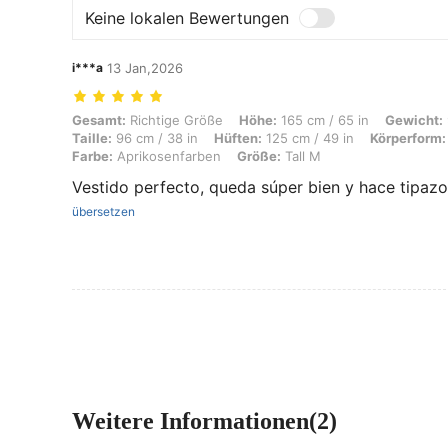
Keine lokalen Bewertungen
i***a
13 Jan,2026
Gesamt: Richtige Größe, Höhe: 165 cm / 65 in, Gewicht: 94 kg / 207 l
Gesamt:
Richtige Größe
Höhe:
165 cm / 65 in
Gewicht:
Taille:
96 cm / 38 in
Hüften:
125 cm / 49 in
Körperform:
Farbe:
Aprikosenfarben
Größe:
Tall M
Vestido perfecto, queda súper bien y hace tipazo
übersetzen
Weitere Informationen(2)