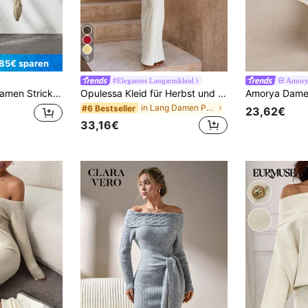
5
,85€ sparen
#Elegantes Langarmkleid
Amory
ckkleid, Strickkleid mit Knotenfront, Rüschensaum-Strickkleid, Damen Strickkleid, Beige Kleid, Damen Pulloverkleid, Winterkleider
Opulessa Kleid für Herbst und Winter, Weihnachts-Hochzeit, Cocktail-Party, formeller Anlass, Damen Strick Kleid mit Schulterausschnitt und Langarm, einfarbig, geeignet für Urlaub
in Lang Damen Pulloverkleider
#6 Bestseller
23,62€
33,16€