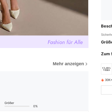
Besc
Sicherh
Größ
Zum 
Mehr anzeigen
30K+ 
Größer
0%