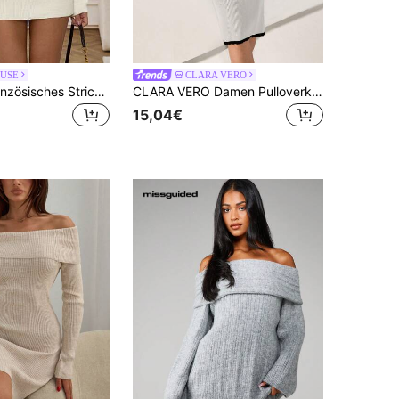
USE
CLARA VERO
EURMUSE Französisches Strickkleid mit Off-Shoulder Schnitt und taillierter Taille, Off-Shoulder Passform, körperbetontes Kurzkleid für kleine Frauen im Herbst/Winter
CLARA VERO Damen Pulloverkleid in Beige mit kontrastierender schwarzer Farbe
15,04€