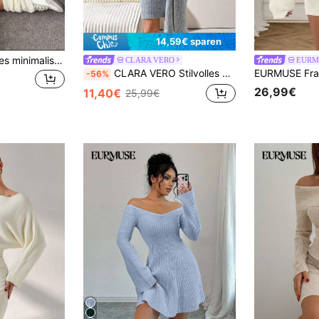
14,59€ sparen
Flirla Damen lässiges minimalistisches Strickkleid mit Off-Shoulder Rippstrick, Herbst/Winter
CLARA VERO
EURM
CLARA VERO Stilvolles Minikleid mit langen Ärmeln und Kragen
-56%
26,99€
11,40€
25,99€