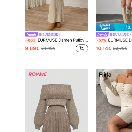
13
EURMUSE
EURMUSE
EURMUSE Damen Pulloverkleid Beige, bequem für den Winter
EURMUSE Damen Strickkleid mit Ballonärmeln, Rüschensaum und Knoten-Kragen, Strickkleid für Damen in Beige mit Rüschensaum, Langarm-Stri
-60%
-57%
9,69€
10,14€
24,49€
23,99€