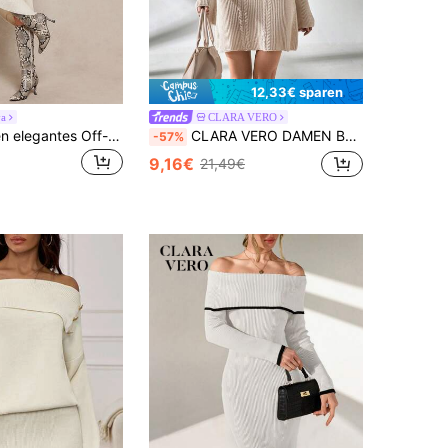
12,33€ sparen
a
CLARA VERO
Amorya Damen elegantes Off-Shoulder Langarm-Strickkleid mit taillierter Passform, geeignet zum Layering, für den Arbeitsweg, den Büroalltag und für legere Anlässe, Herbst
CLARA VERO DAMEN BEIGE GERIPPTER STRICKKLEID - Off-Shoulder STIL, WEITE LANGE ÄRMEL, WEICHER DEHNBARER SITZ, ELEGANTES AUSSEHEN
-57%
9,16€
21,49€