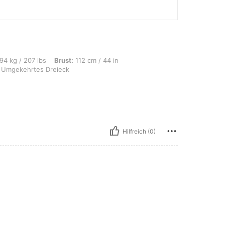
bs, Brust: 112 cm / 44 in, Taille: 96 cm / 38 in, Hüften: 125 cm / 49 in, Körperfo
94 kg / 207 lbs
Brust:
112 cm / 44 in
Umgekehrtes Dreieck
Hilfreich (0)