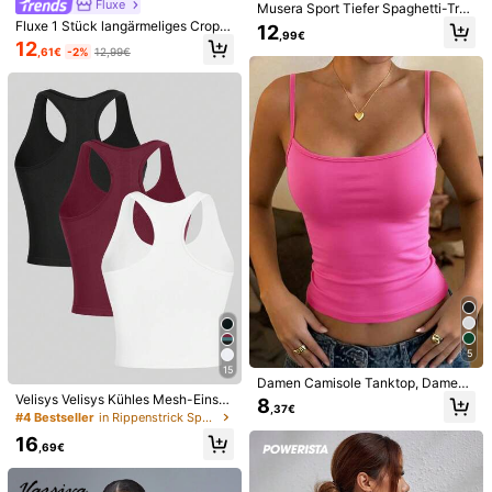
Fluxe
Musera Sport Tiefer Spaghetti-Trä
Könnte Dir Auch Gefallen
ger Kreuz-Rücken Riemen Aktiv-S
Fluxe 1 Stück langärmeliges Crop T
12
,99€
port-BH für Padel, Tennis, Pickleba
op Sport T-Shirt, eng anliegendes S
12
Empfehlungen
Schuhe
Taschen und Gepäck
Haus & Wohnen
,61€
-2%
12,99€
ll, Fitness, Yoga, Pilates und den tä
hirt
glichen Lässig-Gebrauch
5
15
19
14
Damen Camisole Tanktop, Damen
Sport-BH, rückenfreies Fitness-To
Velisys Velisys Kühles Mesh-Einsat
8
Velisys Velisys 2 Stücke Damen So
MMIAO
,37€
p, atmungsaktives Damen Sport-Ta
z Mesh Sport Workout Tank Top
#4 Bestseller
in Rippenstrick Sport-T-Shirts & Tanktops für Dame
mmer Buchstaben Muster Kurven S
13
nktop für Fitnessstudio-Training
Einfarbiges, rückseitiges Ausschnitt
,49€
aum Racerback atmungsaktiv bequ
16
-Sporttop, Fitness-Weste, Gaming-
(1000+)
,69€
emes Sport Tank Top
Outfit
10
,99€