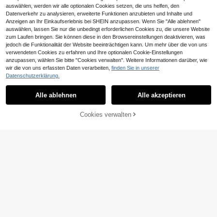
auswählen, werden wir alle optionalen Cookies setzen, die uns helfen, den
15
Datenverkehr zu analysieren, erweiterte Funktionen anzubieten und Inhalte und
Anzeigen an Ihr Einkaufserlebnis bei SHEIN anzupassen. Wenn Sie "Alle ablehnen"
0,05€ sparen
0,01€ sparen
auswählen, lassen Sie nur die unbedingt erforderlichen Cookies zu, die unsere Website
21
zum Laufen bringen. Sie können diese in den Browsereinstellungen deaktivieren, was
Velisys Velisys 2 Stück Damen Einf
Damen Farbblock Sport Tank Top,
jedoch die Funktionalität der Website beeinträchtigen kann. Um mehr über die von uns
arbig Alltags Fitness Racerback Ta
Velisys Velisys Einfarbiger nahtloser
14
eingebauter gepolsterter BH, Rück
11
,52€
14,57€
nktop Set Ärmelloses Workout Top
verwendeten Cookies zu erfahren und Ihre optionalen Cookie-Einstellungen
,37€
11,38€
Sport-BH mit Neckholder für Dame
4
enausschnitt Design, unterstützend
16
,42€
Workout Tanktop Damen Yoga Tan
anzupassen, wählen Sie bitte "Cookies verwalten". Weitere Informationen darüber, wie
n
es Yoga Workout Top geeignet für F
ktop Gym Tanktop Damen Workout
wir die von uns erfassten Daten verarbeiten,
finden Sie in unserer
itness, Laufen Schwarz Sommer
0,28€ sparen
Tanktop
Datenschutzerklärung.
Ähnliche vorrätige Artikel anzeigen
Alle ansehen
Hearuisavy
Alle ablehnen
Alle akzeptieren
1 Stück ultra weicher atmungsaktiv
Sorry, dieses Produkt ist ausverkauft.
er feuchtigkeitsableitender Yoga Sp
12
,04€
-2%
12,32€
ort-BH in Nude-Farbe, Twist-Büste
Cookies verwalten
AUSVERKAUFT
n-Design, Racerback, Outdoor Spor
t Lässig-BH für Frauen
8
14
Damen Einfarbiges U-Ausschnitt är
11
MMIAO
melloses figurbetontes Top, modisc
9
,99€
Einfarbiges, rückseitiges Ausschnitt