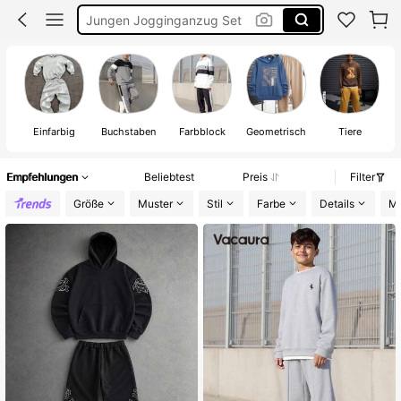
Jungen Jogginganzug Set
Jungs Set Kleidung
Jogging Anzug
Einfarbig
Buchstaben
Farbblock
Geometrisch
Tiere
Empfehlungen
Beliebtest
Preis
Filter
Größe
Muster
Stil
Farbe
Details
Ma