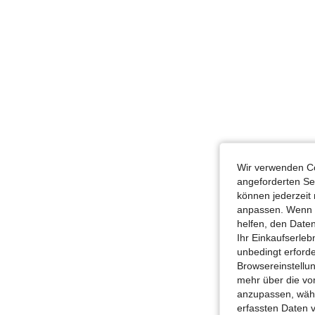
Wir verwenden Co
angeforderten Ser
können jederzeit 
anpassen. Wenn Si
helfen, den Date
Ihr Einkaufserle
unbedingt erford
Browsereinstellun
mehr über die vo
anzupassen, wähle
erfassten Daten 