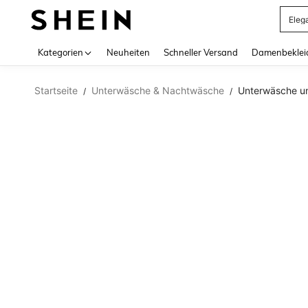
Eleg
Use up 
Kategorien
Neuheiten
Schneller Versand
Damenbeklei
Startseite
Unterwäsche & Nachtwäsche
Unterwäsche u
/
/