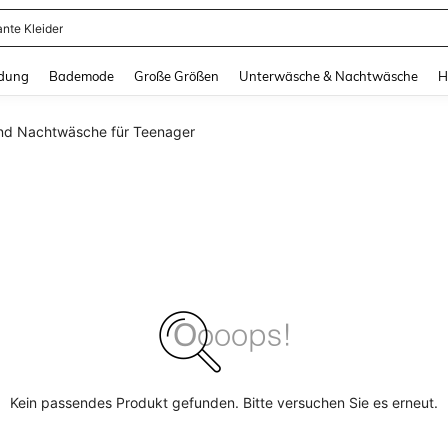
ante Kleider
and down arrow keys to navigate search Zuletzt gesucht and Suche und Finde. Pr
dung
Bademode
Große Größen
Unterwäsche & Nachtwäsche
H
nd Nachtwäsche für Teenager
Kein passendes Produkt gefunden. Bitte versuchen Sie es erneut.