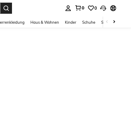
0
0
ess Enter to select.
errenkleidung
Haus & Wohnen
Kinder
Schuhe
Schmuck & Acces