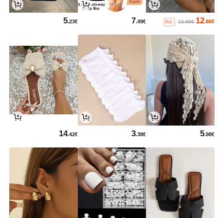
5
7
12
.23€
.49€
.86€
%1-
12.99€
14
3
5
.42€
.38€
.98€