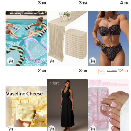
3
3
4
.18€
.15€
.81€
2
3
12
.78€
.58€
.55€
%3-
12.99€