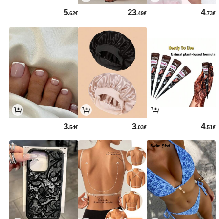
5
23
4
.62€
.49€
.73€
3
3
4
.54€
.03€
.51€