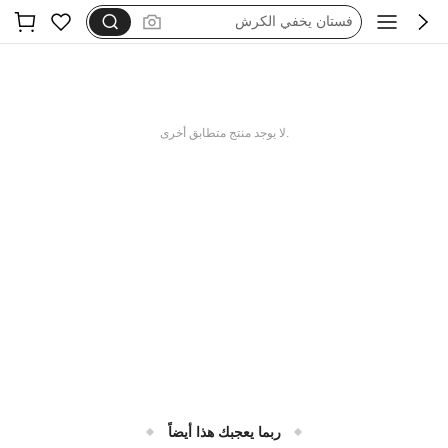
dazy
فستان اكمام طويله
بيجامات شتوية مقاس كبير
motf
.لا يوجد منتج متطابق أخرى
ربما يعجبك هذا أيضاً