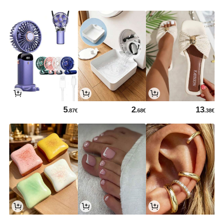
5
2
13
.87€
.68€
.38€