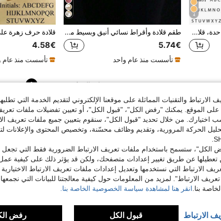
4
قلادة حرف زهرة قلب قطعة واحدة، قلادة قلب زهرة مخصصة ب- 26 حرف، مناسبة كهدية عيد ميلاد للفتيات
طقم قلادة وأقراط نسائي أنيق وبسيط من البلورات الفضية والخرز المزيف المضفر، تصميم فاخر مناسب للحفلات والمناسبات والاستخدام اليومي
4.58€
5.74€
تأسست منذ عام واحد
تأسست منذ عام و
1
إجمالي 1 صفحة
الارتباط والتقنيات المماثلة على موقعنا الإلكتروني لتقديم الخدمة التي تطلبه
لى الموقع. يمكنك "رفض الكل"، "قبول الكل"، أو تعيين تفضيلات ملفات تعريف
ختيارك. من خلال تحديد "قبول الكل"، سنقوم بتعيين جميع ملفات تعريف الارتب
حليل الحركة المرورية، وتقديم وظائف محسّنة، وتخصيص المحتوى والإعلانات لت
 الكل"، ستسمح باستخدام ملفات تعريف الارتباط الضرورية فقط التي تجعل مو
تعطيلها عن طريق تغيير إعدادات متصفحك، ولكن قد يؤثر ذلك على كيفية عمل 
ريف الارتباط التي نستخدمها وتعديل إعدادات ملفات تعريف الارتباط الاختيارية
تعريف الارتباط". لمزيد من المعلومات حول كيفية معالجتنا للبيانات التي نجمعها،
اصة بنا.
انقر هنا لمشاهدة سياسة الخصوصية الخاصة بنا.
يف الارتباط
قبول الكل
رفض الك