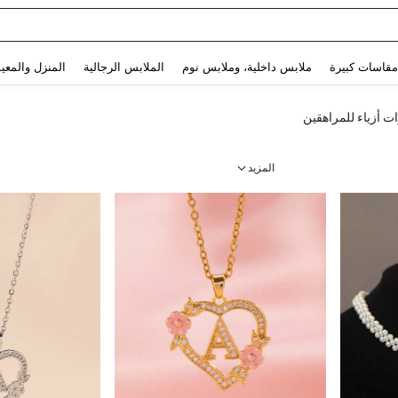
Use up and down arrow keys to البحث الأخير and البحث والعثور. Press Enter to select.
مقاسات كبيرة
ملابس داخلية، وملابس نوم
الملابس الرجالية
المنزل والمعي
 أزياء للمراهقين
المزيد