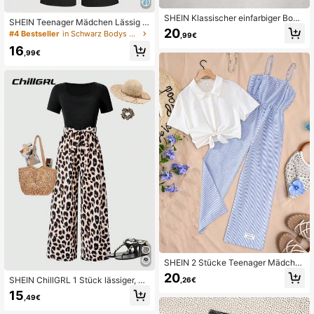
SHEIN Klassischer einfarbiger Body
SHEIN Teenager Mädchen Lässig ei
suit für Teenager Mädchen, figurbet
20
nfarbiger Jumpsuit mit weitem Bein,
#4 Bestseller
in Schwarz Bodys & Jumpsuits für Teenager-Mädchen
,99€
ontes Design, hoher Bund, dehnbar
Raffung an den Schultern
es Material, geeignet für verschiede
16
,99€
ne Anlässe
SHEIN 2 Stücke Teenager Mädche
n Lässig rein weiß gewebtes Kurz-
20
SHEIN ChillGRL 1 Stück lässiger, mi
,26€
Hemd und geraffte gestreifte Weite
nimalistischer, modischer Outdoor J
Bein Jumpsuit Set, geeignet für Läs
15
,49€
umpsuit mit schwarzem Streifen- u
sig Urlaub, Festivals, Mittagessen D
nd Leopardenmuster für Teenager,
ates, Reisen