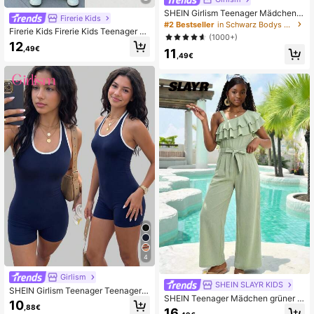
SHEIN Girlism Teenager Mädchen g
Firerie Kids
estricktes einfarbiges Kurzarm-Bod
#2 Bestseller
in Schwarz Bodys & Jumpsuits für Teenager-Mädchen
Firerie Kids Firerie Kids Teenager M
ysuit mit Rundhalsausschnitt und le
(1000+)
ädchen schwarzer asymmetrischer
gerem Stil
12
,49€
Schulter-Jumpsuit mit weitem Bein
11
,49€
& einzelner Spaghettiträger-Design
& geraffter Taille Passform & hautfr
eundliches Material & schmeichelh
after eleganter Stil Jumpsuit & som
merliches leichtes Teenager-Outfit
& tägliche Ausflüge Nischen-Desig
n süß & würzig Stil Jumpsuit
4
Girlism
SHEIN SLAYR KIDS
SHEIN Girlism Teenager Teenager
SHEIN Teenager Mädchen grüner R
Mädchen Mädchen blaues & weiße
10
omper mit schräger Schulter, strukt
,88€
s Kontrast-Farbe Strick-Jumpsuit, fi
16