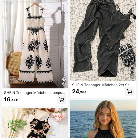
Sommerurlaub & Ausflüge
4
SHEIN Teenager Mädchen 2er Set:
Bodysuit mit Schneeflockensticker
24
SHEIN Teenager Mädchen Jumpsui
,96€
ei & lässige Vintage-Stil Leggings m
t mit Allover-Muster
it Schneeflocken-Muster, Frühling/
16
,49€
Sommer