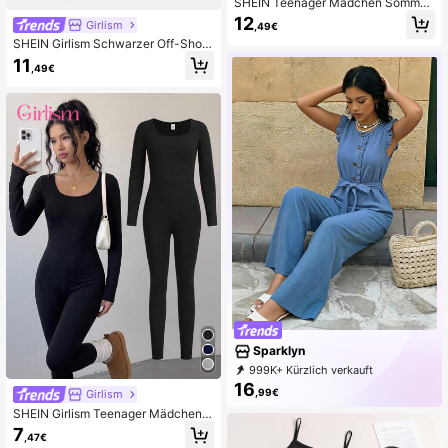
SHEIN Teenager Mädchen Sommer
Lässig Urlaub Gestreift Asymmetris
12
Girlism
,49€
che Schulter Seestern Metall Dekor
SHEIN Girlism Schwarzer Off-Shoul
ation Figurbetonter Mini Jumpsuit,
der körperbetonter Catsuit für Teen
Strand, Kreuzfahrt, Roadtrip, Stadtu
11
,49€
ager Mädchen, lässiger und vielseiti
rlaub, Musikfestival, Bohemian, Küs
ger Alltagsartikel
te, Sommer, Ganzjährig, Täglicher A
rbeitsweg
Sparklyn
999K+ Kürzlich verkauft
500K+ Erneut kaufen
16
,99€
Girlism
133K Follower
SHEIN Girlism Teenager Mädchen
Unitard Jumpsuit Einfarbig
7
,47€