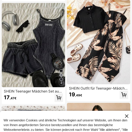
ns-Look
4
SHEIN Outfit für Teenager-Mädche
SHEIN Teenager Mädchen Set aus
n bestehend aus einem kurzen Ärm
19
Buchstaben bestickter Trägerbluse,
,49€
el Hemd mit erhabener Gitterkragen
17
,47€
Jumpsuit und Shorts für den Lässig
Einfarbig und einem Jumpsuit mit S
Stil
paghettiträgern und Pflanzenmuste
r, lässiges Zweiteiler-Set
Wir verwenden Cookies und ähnliche Technologien auf unserer Website, um Ihnen den
von Ihnen angeforderten Service bereitzustellen und Ihnen das bestmögliche
Webseitenerlebnis zu bieten. Sie können jederzeit nach Ihrer Wahl "Alle ablehnen", "Alle