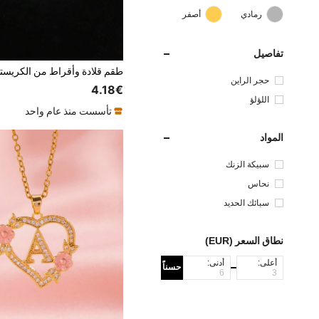
رمادي
أصفر
تفاصيل
حجر الراين
4.18€
اللؤلؤ
تأسست منذ عام واحد
المواد
سبيكة الزنك
نحاس
سبائك الحديد
نطاق السعر (EUR)
أعلى:
أدنى:
حسناً