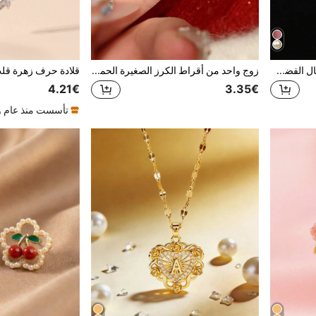
طقم قلادة وأقراط من الكريستال الفضي والخرز المزيف على شكل فيونكة أنيق وبسيط للنساء، تصميم فاخر مناسب للحفلات والمناسبات والاستخدام اليومي
زوج واحد من أقراط الكرز الصغيرة الحمراء البسيطة، مجوهرات أذن عصرية متعددة الاستخدامات مناسبة للفتيات المراهقات للارتداء اليومي والعطلات والإجازات
4.21€
3.35€
تأسست منذ عام و