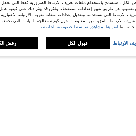
 الكل"، ستسمح باستخدام ملفات تعريف الارتباط الضرورية فقط التي تجعل مو
تعطيلها عن طريق تغيير إعدادات متصفحك، ولكن قد يؤثر ذلك على كيفية عمل 
1 مجموعة قلادة وأقراط للفتيات بتصميم بسيط وأنيق من الفضة مع فيونكة مرصعة بالراينستون ولؤلؤ صناعي مضفر، تصميم فاخر عصري، مناسبة للزفاف والحفلات والارتداء اليومي
ريف الارتباط التي نستخدمها وتعديل إعدادات ملفات تعريف الارتباط الاختيارية
تعريف الارتباط". لمزيد من المعلومات حول كيفية معالجتنا للبيانات التي نجمعها،
اصة بنا.
انقر هنا لمشاهدة سياسة الخصوصية الخاصة بنا.
1
إجمالي 1 صفحة
يف الارتباط
قبول الكل
رفض الك