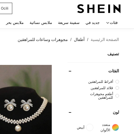
Ocili
 navigate search
فئات
جديد في
سفينة سريعة
ملابس نسائية
ملابس بحر
الصفحة الرئيسية
أطفال
مجوهرات وساعات للمراهقين
/
/
تصنيف
الفئات
أقراط للمراهقين
قلائد للمراهقين
أطقم مجوهرات
للمراهقين
لون
متعدد
أبيض
الألوان