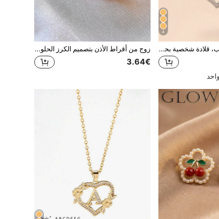
4
قلادة حرف زهرة قلب، قلادة شخصية بحرف زهرة قلب 26 حرف، مناسبة كهدية عيد ميلاد للفتيات
زوج من أقراط الأذن بتصميم الكرز الحلو والرقيق والمتعدد الاستخدامات، مناسب للفتيات المراهقات للارتداء اليومي والمناسبات
3.64€
احد