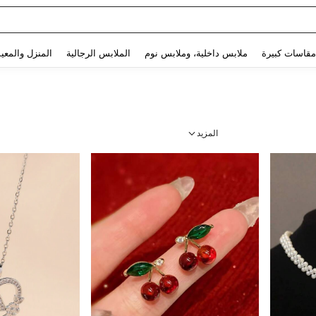
Use up and down arrow keys to البحث الأخير and البحث والعثور. Press Enter to select.
مقاسات كبيرة
ملابس داخلية، وملابس نوم
الملابس الرجالية
المنزل والمعي
المزيد