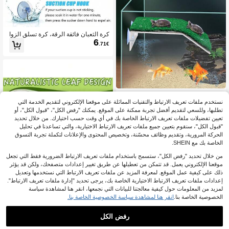
كرة الثعبان فائقة الرقة، كرة تسلق الزوا
6
حف، ملعب تسلق الأناكوندا
.71€
1 قطعة منصة استحمام للسلاحف، جزيرة
نستخدم ملفات تعريف الارتباط والتقنيات المماثلة على موقعنا الإلكتروني لتقديم الخدمة التي
5
عائمة لحوض السلاحف، مناسبة للسلاحف
.98€
والسلاحف المائية والبرية
تطلبها، وللسعي لتقديم أفضل تجربة ممكنة على الموقع. يمكنك "رفض الكل"، "قبول الكل"، أو
تعيين تفضيلات ملفات تعريف الارتباط الخاصة بك في أي وقت حسب اختيارك. من خلال تحديد
2
بائعين آخرين
"قبول الكل"، سنقوم بتعيين جميع ملفات تعريف الارتباط الاختيارية، والتي تساعدنا في تحليل
الحركة المرورية، وتقديم وظائف محسّنة، وتخصيص المحتوى والإعلانات لتكملة تجربة التسوق
الخاصة بك مع SHEIN.
من خلال تحديد "رفض الكل"، ستسمح باستخدام ملفات تعريف الارتباط الضرورية فقط التي تجعل
موقعنا الإلكتروني يعمل. قد تتمكن من تعطيلها عن طريق تغيير إعدادات متصفحك، ولكن قد يؤثر
ذلك على كيفية عمل الموقع. لمعرفة المزيد عن ملفات تعريف الارتباط التي نستخدمها وتعديل
إعدادات ملفات تعريف الارتباط الاختيارية الخاصة بك، يرجى تحديد "إدارة ملفات تعريف الارتباط".
لمزيد من المعلومات حول كيفية معالجتنا للبيانات التي نجمعها، انقر هنا لمشاهدة سياسة
الخصوصية الخاصة بنا.
انقر هنا لمشاهدة سياسة الخصوصية الخاصة بنا.
خزان تغذية الحيوانات الأليفة المتسلقة، دي
رفض الكل
4
كور منظر طبيعي معلق لراحة الحيوانات ا
4.66€
.63€
لأليفة المتسلقة، نباتات خضراء مصنعة، ش