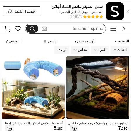
terarrium
شيـن - تسوقوا ملابس النساء أونلاين
×
praying mantis sticks for in cage
احصلوا عليها الآن
استمتعوا بعروض التطبيق الحصرية!
(10,830)
terrarium spinne
tartaruga terrario
zona seca para tortuga
التوصية
أوسع منتشرة
السعر
تصنيف
terarrium
الفئات
المواد
مقاس
لون
ديكور حوض الزواحف: كرمة تسلق قابلة ل
أنبوب تلسكوبي لديكور الحوض، نفق إخفا
5
7
لثني & حبل أرجوحة مع كوب شفط، مثالي
ء الزواحف، أنبوب بلاستيكي قابل للثني م
.28€
.38€