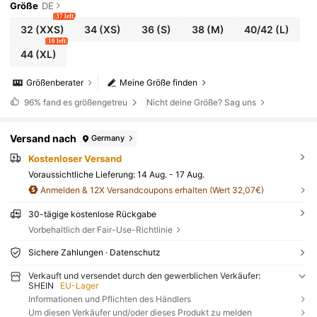
Größe
DE
37 left
32
(XXS)
34
(XS)
36
(S)
38
(M)
40/42
(L)
10 left
44
(XL)
Größenberater
Meine Größe finden
96%
fand es größengetreu
Nicht deine Größe? Sag uns
Versand nach
Germany
Kostenloser Versand
Voraussichtliche Lieferung:
14 Aug. - 17 Aug.
Anmelden & 12X Versandcoupons erhalten (Wert 32,07€)
30-tägige kostenlose Rückgabe
Vorbehaltlich der Fair-Use-Richtlinie
Sichere Zahlungen · Datenschutz
Verkauft und versendet durch den gewerblichen Verkäufer:
SHEIN
EU-Lager
Informationen und Pflichten des Händlers
Um diesen Verkäufer und/oder dieses Produkt zu melden