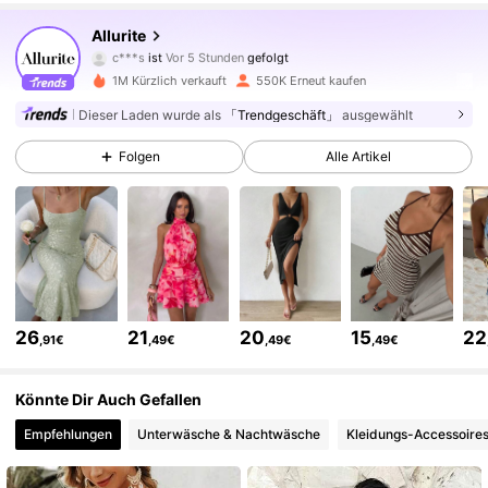
140K Follower
4,85
Allurite
c***s
ist
Vor 5 Stunden
gefolgt
m***n
ist am Durchsuchen
140K Follower
4,85
1M Kürzlich verkauft
550K Erneut kaufen
Dieser Laden wurde als
「Trendgeschäft」
ausgewählt
140K Follower
4,85
Folgen
Alle Artikel
140K Follower
4,85
140K Follower
4,85
26
21
20
15
22
,91€
,49€
,49€
,49€
140K Follower
4,85
Könnte Dir Auch Gefallen
Empfehlungen
Unterwäsche & Nachtwäsche
Kleidungs-Accessoire
140K Follower
4,85