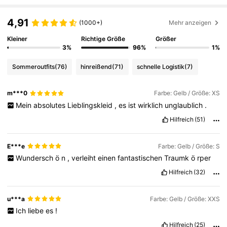
4,91
(1000+)
Mehr anzeigen
Kleiner
Richtige Größe
Größer
3%
96%
1%
Sommeroutfits
(76)
hinreißend
(71)
schnelle Logistik
(7)
m***0
Farbe: Gelb / Größe: XS
Mein
absolutes
Lieblingskleid
,
es
ist
wirklich
unglaublich
.
Hilfreich
(51)
E***e
Farbe: Gelb / Größe: S
Wundersch
ö
n
,
verleiht
einen
fantastischen
Traumk
ö
rper
Hilfreich
(32)
u***a
Farbe: Gelb / Größe: XXS
Ich
liebe
es
!
Hilfreich
(25)