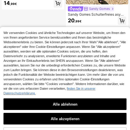
leid mit einem Schulterausschnitt in
14
,99€
Schwarz
Sandy Gomes
Sandy Gomes Schulterfreies asym
metrisches Sommerkleid mit Rüsch
20
,99€
en, hohem Schlitz und Wickeldetail,
weißes elegantes Kleid für Urlaub,
Brautjungfern-Party, Geburtstag, S
Wir verwenden Cookies und ähnliche Technologien auf unserer Website, um Ihnen den
chulanfang/Abschlussfeier
von Ihnen angeforderten Service bereitzustellen und Ihnen das bestmögliche
Webseitenerlebnis zu bieten. Sie können jederzeit nach Ihrer Wahl "Alle ablehnen", "Alle
akzeptieren" oder Ihre Cookie-Einstellungen anpassen. Wenn Sie "Alle akzeptieren"
auswählen, werden wir alle optionalen Cookies setzen, die uns helfen, den
Datenverkehr zu analysieren, erweiterte Funktionen anzubieten und Inhalte und
Anzeigen an Ihr Einkaufserlebnis bei SHEIN anzupassen. Wenn Sie "Alle ablehnen"
auswählen, lassen Sie nur die unbedingt erforderlichen Cookies zu, die unsere Website
zum Laufen bringen. Sie können diese in den Browsereinstellungen deaktivieren, was
jedoch die Funktionalität der Website beeinträchtigen kann. Um mehr über die von uns
verwendeten Cookies zu erfahren und Ihre optionalen Cookie-Einstellungen
anzupassen, wählen Sie bitte "Cookies verwalten". Weitere Informationen darüber, wie
wir die von uns erfassten Daten verarbeiten,
finden Sie in unserer
Datenschutzerklärung.
Alle ablehnen
Alle akzeptieren