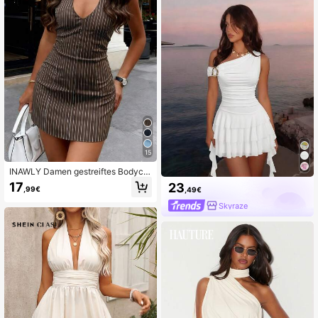
15
INAWLY Damen gestreiftes Bodyco
n-Kleid mit Trägerhalsband und Kra
17
23
,99€
,49€
watte
Skyraze