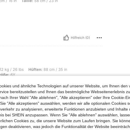
aille: 58 cm / 23 in, Brust: 76 cm / 30 in, Farbe: Pink, Größe: 4Y
cm / 16 in
Taille:
58 cm / 23 in
Hilfreich (0)
 Hüften: 88 cm / 35 in, Taille: 71 cm / 28 in, Brust: 81 cm / 32 in, Farbe: Pink, Gr
12 kg / 26 lbs
Hüften:
88 cm / 35 in
röße:
6Y
😓🎂🎂🎂🤮🤮🤮🤮🤮🥺😍😍🥺🥺🥺💔💔😍😐😐😐
okies und ähnliche Technologien auf unserer Website, um Ihnen den 
vice bereitzustellen und Ihnen das bestmögliche Webseitenerlebnis zu
nach Ihrer Wahl "Alle ablehnen", "Alle akzeptieren" oder Ihre Cookie-Ei
e "Alle akzeptieren" auswählen, werden wir alle optionalen Cookies s
nverkehr zu analysieren, erweiterte Funktionen anzubieten und Inhalte
Hilfreich (0)
bnis bei SHEIN anzupassen. Wenn Sie "Alle ablehnen" auswählen, lassen
erlichen Cookies zu, die unsere Website zum Laufen bringen. Sie könne
en Ansehen
gen deaktivieren, was jedoch die Funktionalität der Website beeinträc