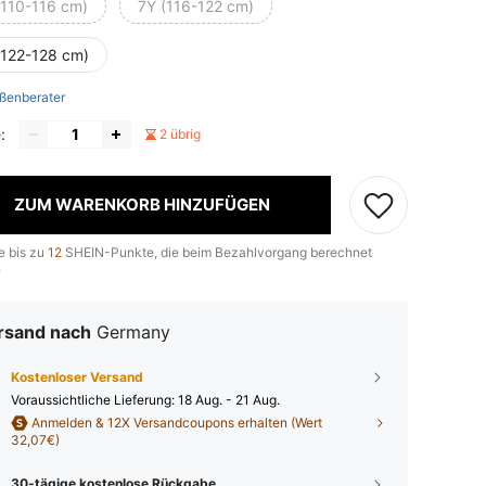
(110-116 cm)
7Y (116-122 cm)
(122-128 cm)
ßenberater
:
2 übrig
ZUM WARENKORB HINZUFÜGEN
e bis zu
12
SHEIN-Punkte, die beim Bezahlvorgang berechnet
.
rsand nach
Germany
Kostenloser Versand
Voraussichtliche Lieferung:
18 Aug. - 21 Aug.
Anmelden & 12X Versandcoupons erhalten (Wert
32,07€)
30-tägige kostenlose Rückgabe