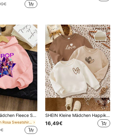
99€
 Fleece Sweatshirt - Schwarz
SHEIN Kleine Mädchen Happikins 3er/Set Kleine Mädchen Lässig Minimalistisch Locker geschnittene Langarm Sweatshirts, verdickte thermisch gefütterte Winter Schul Herbst Oberteile, Cremefarbe
in Rosa Sweatshirts für junge Mädchen
16,49€
9€