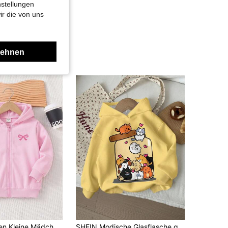
nstellungen
ir die von uns
lehnen
Kleine Mädchen Kleine Mädchen Kleine Mädchen Lässige Multifunktionale Bequeme Schmetterling Muster Kapuzen Strickjacke mit Reißverschluss Herbst Winter Kleidung
SHEIN Modische Glasflasche gefüllt mit süßen Cartoon-Kätzchen, Mädchen Lässig Minimalist Cartoon Katzen Muster Loose Fit bequeme Tageskleidung Strickpullover mit Langarm, geeignet für Herbst/Winter