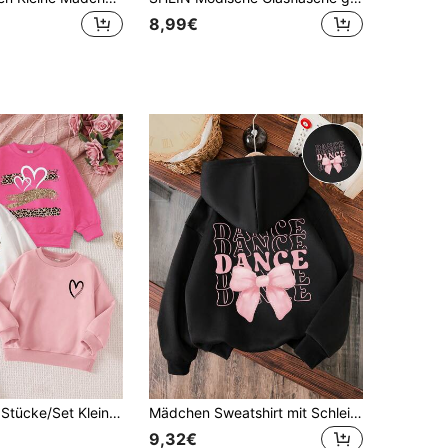
8,99€
& Leopard Muster Locker Sitzende Dicke Thermisch Gefütterte Langarm Sweatshirts, Pink, Weiß, Pink, für Herbst/Winter
Mädchen Sweatshirt mit Schleifen Dekor
9,32€