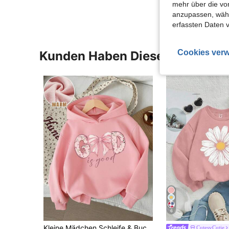
mehr über die vo
anzupassen, wähle
erfassten Daten 
Cookies verw
Kunden Haben Diese Artikel A
6
Kleine Mädchen Schleife & Buchstaben Muster Warmer Sweatshirt
CutesyCutie