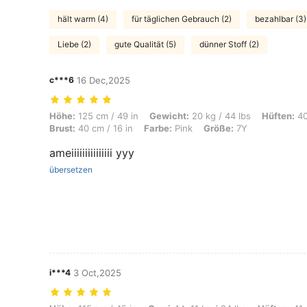
hält warm (4)
für täglichen Gebrauch (2)
bezahlbar (3)
Liebe (2)
gute Qualität (5)
dünner Stoff (2)
c***6
16 Dec,2025
Höhe: 125 cm / 49 in, Gewicht: 20 kg / 44 lbs, Hüften: 40 cm / 16 in, 
Höhe:
125 cm / 49 in
Gewicht:
20 kg / 44 lbs
Hüften:
40
Brust:
40 cm / 16 in
Farbe:
Pink
Größe:
7Y
ameiiiiiiiiiiiiiii yyy
übersetzen
i***4
3 Oct,2025