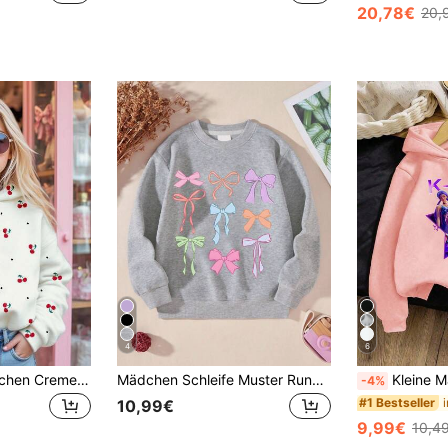
20,78€
20,
4
6
SHEIN Kinder Mädchen Cremeweiß, süßes Retro Mini Kirschen Muster, lässiger lockerer Schnitt Rundhals Strick Langarm Herbst Sweatshirt, Schulanfang, Schule, Sommer
Mädchen Schleife Muster Rundhals Langarm T-Shirt, lässiger, bequemer und modischer Outfit für den Herbst
Kleine Mädchen
-4%
#1 Bestseller
10,99€
9,99€
10,4