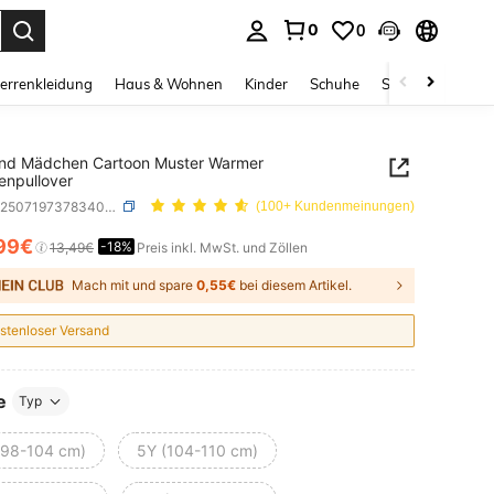
0
0
ess Enter to select.
errenkleidung
Haus & Wohnen
Kinder
Schuhe
Schmuck & Acces
ind Mädchen Cartoon Muster Warmer
npullover
SKU: sk25071973783402477
(100+ Kundenmeinungen)
99€
-18%
ICE AND AVAILABILITY
13,49€
Preis inkl. MwSt. und Zöllen
Mach mit und spare
0,55€
bei diesem Artikel.
stenloser Versand
e
Typ
(98-104 cm)
5Y (104-110 cm)