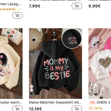
SHEIN Kleine Mädchen Lässiges, locker sitzendes, bequemes, dickes Strick-Sweatshirt mit Rundhalsausschnitt, geeignet für Herbst/Winter
7,99€
9,99€
in Rosa Sweatshirts für junge Mädchen
4
Cartoon Schleifenmuster warmer Sweatshirt für Kleine Mädchen
Kleine Mädchen Sweatshirt mit Buchstaben-Muster, warm
SHEIN 3 Stücke/Set Kleine Mädchen Lässig Minimalistisch Herz 
-1%
20 übrig
12,18€