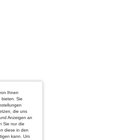
öße: 6Y
von Ihnen
 bieten. Sie
nstellungen
etzen, die uns
 und Anzeigen an
 Sie nur die
n diese in den
htigen kann. Um