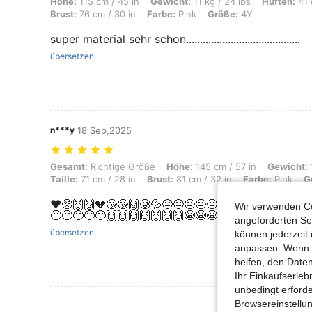
Höhe: 115 cm / 45 in, Gewicht: 11 kg / 24 lbs, Hüften: 41 cm / 16 in, T
Höhe:
115 cm / 45 in
Gewicht:
11 kg / 24 lbs
Hüften:
41 
Brust:
76 cm / 30 in
Farbe:
Pink
Größe:
4Y
super material sehr schon.........................................
übersetzen
n***y
18 Sep,2025
Gesamt: Richtige Größe, Höhe: 145 cm / 57 in, Gewicht: 12 kg / 26 lbs,
Gesamt:
Richtige Größe
Höhe:
145 cm / 57 in
Gewicht:
Taille:
71 cm / 28 in
Brust:
81 cm / 32 in
Farbe:
Pink
G
❤️🥺🙌🙌💔😘😘🙌🥲💦😐😐😐😐😐💦💦💦😐😍😭😭😓
Wir verwenden Co
😐😐😐😐😐🙌🙌🙌🙌🙌🙌🙌😭😭😭💔💔💔💔💔💔😍
angeforderten Ser
übersetzen
können jederzeit 
anpassen. Wenn Si
helfen, den Date
Ihr Einkaufserle
unbedingt erford
Mehr Bewertung
Browsereinstellun