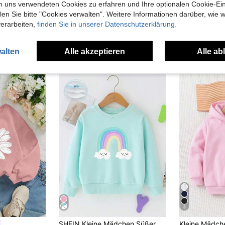
n uns verwendeten Cookies zu erfahren und Ihre optionalen Cookie-Ei
n Sie bitte "Cookies verwalten". Weitere Informationen darüber, wie w
verarbeiten,
finden Sie in unserer Datenschutzerklärung.
alten
Alle akzeptieren
Alle ab
uch Angeschaut
8
SHEIN Kleine Mädchen Süßer Regenbogen Muster Rundhals Pullover Sweatshirts, Frühling/Herbst