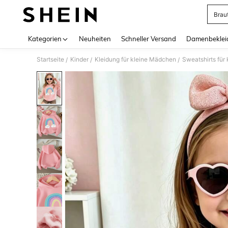
Brau
Use up 
Kategorien
Neuheiten
Schneller Versand
Damenbeklei
Startseite
Kinder
Kleidung für kleine Mädchen
Sweatshirts für
/
/
/