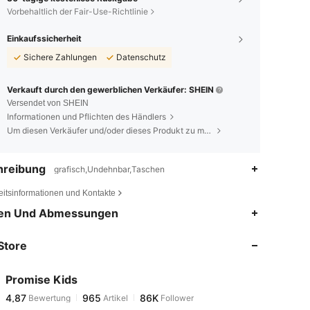
Vorbehaltlich der Fair-Use-Richtlinie
Einkaufssicherheit
Sichere Zahlungen
Datenschutz
Verkauft durch den gewerblichen Verkäufer: SHEIN
Versendet von SHEIN
Informationen und Pflichten des Händlers
Um diesen Verkäufer und/oder dieses Produkt zu melden
hreibung
grafisch,Undehnbar,Taschen
eitsinformationen und Kontakte
4,87
965
86K
en Und Abmessungen
Store
4,87
965
86K
Promise Kids
4,87
965
86K
Bewertung
Artikel
Follower
4***9
bezahlt
Vor 1 Tag