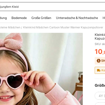
tjungfern Kleid
and down arrow keys to navigate search Zuletzt gesucht and Suche und Finde. Pr
dung
Bademode
Große Größen
Unterwäsche & Nachtwäsche
H
 kleine Mädchen
Kleinkind Mädchen Cartoon Muster Warmer Kapuzenpullover
/
Kleink
Kapuze
10
,
PR
Ko
Größ
4Y 