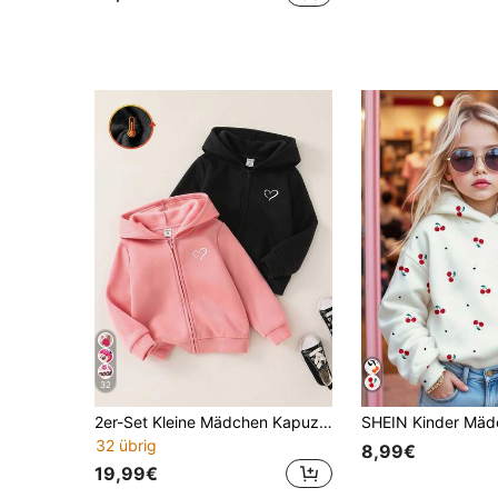
32
2er-Set Kleine Mädchen Kapuzen-Sweatshirts – locker, einfarbig, weich & warm aus Samt, Preppy-Stil, ideal für Herbst/Winter, Alltag, Schule, Feste, Mutter-Tochter/Schwestern Partnerlook, 1 kaufen 1 gratis
32 übrig
8,99€
19,99€