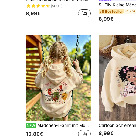
(500+)
#8 Bestseller
8,99€
8,99€
Mädchen-T-Shirt mit Muster, weicher und bequemer Stoff, geeignet für Outdoor-Sport, Alltagskleidung, Streetstyle, Campus-Kleidung, modische Mädchen Herbst/Winter warm bequemer Kapuzenpullover mit Fleecefutter
NEW
8,99€
10,80€