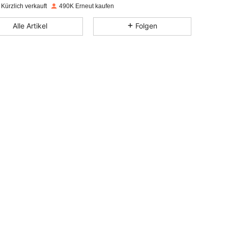
Kürzlich verkauft
490K Erneut kaufen
4,87
965
86K
Alle Artikel
Folgen
4,87
965
86K
4,87
965
86K
4,87
965
86K
4,87
965
86K
4,87
965
86K
4,87
965
86K