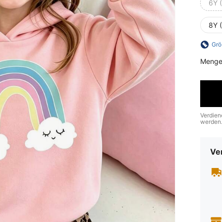
6Y 
8Y 
Grö
Menge
Verdien
werden
Ve