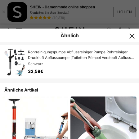
SHEIN - Damenmode online shoppen
×
HOLEN
Genießen Sie App-Special!
(10,830)
Ähnlich
Rohrreinigungspumpe Abflussreiniger Pumpe Rohrreiniger
Druckluft Abflusspumpe (Toiletten Pömpel Verstopft Abfluss
Pumpe Toilet Plunger Pressure), mit Luftdruckanzeige
Schwarz
Waschbecken Bodenablauf Toiletten Rohrverstopfung
32,58€
Ähnliche Artikel