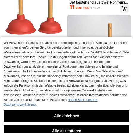
2
roße Transparente Verdickte Toilett
Set bestehend aus zwei Rohrreinig
,58€
ensitzabdeckungen, Geschäftsreis
11
ungswerkzeugen mit Gummisaugk
,99€
-5%
12,74€
e Reise Toilettensitzabdeckungen,
öpfen, Kopfgrößen 110 mm und 140
Wasserdichtes Tragbares Toilettenp
mm, für die Wartung von Haushalts
apier, Kunststoff Wasserdicht Fleck
1/2/4 Stücke universelle dicke Plüs
abflüssen
schutz, Tragbare Reise Hotel Öffent
ch Toilettensitzauflage, weich und
18 übrig
liche Orte Einweg-Toilettensitzabd
bequem, waschbar, Toilettensitzkis
3
,74€
eckungen
sen mit Kürbismuster
Saugnapf-Abflussreiniger – 2 Abflu
14
ssrohre, 110 mm und 140 mm (4,3
Wir verwenden Cookies und ähnliche Technologien auf unserer Website, um Ihnen den
,03€
Zoll und 5,5 Zoll) – Ausgestattet mit
von Ihnen angeforderten Service bereitzustellen und Ihnen das bestmögliche
einem leistungsstarken Kolben – Le
Webseitenerlebnis zu bieten. Sie können jederzeit nach Ihrer Wahl "Alle ablehnen", "Alle
icht zu reinigender Kolben – Abflus
akzeptieren" oder Ihre Cookie-Einstellungen anpassen. Wenn Sie "Alle akzeptieren"
sreinigungsgerät mit robustem Gum
auswählen, werden wir alle optionalen Cookies setzen, die uns helfen, den
mikolben
Datenverkehr zu analysieren, erweiterte Funktionen anzubieten und Inhalte und
Anzeigen an Ihr Einkaufserlebnis bei SHEIN anzupassen. Wenn Sie "Alle ablehnen"
auswählen, lassen Sie nur die unbedingt erforderlichen Cookies zu, die unsere Website
Reißverschluss Vollabdeckung verd
zum Laufen bringen. Sie können diese in den Browsereinstellungen deaktivieren, was
7
ickte Toilettensitzabdeckung, verdi
,23€
jedoch die Funktionalität der Website beeinträchtigen kann. Um mehr über die von uns
ckte universelle Toilettensitzabdec
verwendeten Cookies zu erfahren und Ihre optionalen Cookie-Einstellungen
kung für den Heimgebrauch, wasch
anzupassen, wählen Sie bitte "Cookies verwalten". Weitere Informationen darüber, wie
bar, rutschfest, minimalistisch, OUV
wir die von uns erfassten Daten verarbeiten,
finden Sie in unserer
-Typ warme Toilettensitzring
2er-Set Saugnapf Abflussreiniger K
Datenschutzerklärung.
WC-Sitz Toilettensitz WC Aufsatz
15
olben, 110 mm & 140 mm Gummi-S
,29€
15
Mit einem PU Kissen passt auf rund
topfer mit starker Saugkraft, robust
,19€
-5%
16,14€
e und ovalen Toiletten mit Griff und
e Abflussreiniger für Waschbecken,
Alle ablehnen
Abflussfrei-Saugnapf-Set (2er Set,
Spritzschutz
Badewanne und Toilette, leicht zu r
4-5 Werktage
12
110/140mm): Extra Starker Abflussr
Ähnliche vorrätige Artikel anzeigen
einigen
Alle ansehen
,50€
einiger mit Holzgriff
Alle akzeptieren