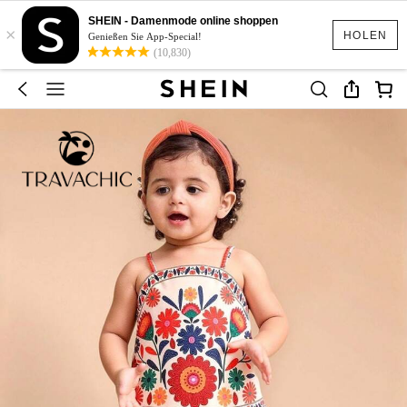
SHEIN - Damenmode online shoppen
×
HOLEN
Genießen Sie App-Special!
(10,830)