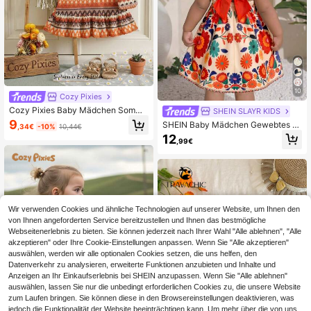
10
Cozy Pixies
Cozy Pixies Baby Mädchen Somme
SHEIN SLAYR KIDS
r Urlaub Ozean Stil Träger A-Linie C
9
SHEIN Baby Mädchen Gewebtes Bl
,34€
-10%
10,44€
asual Komfortable gestreifte 3D Blu
umen Kontrast Farbe Schleife Rüsc
12
men Dekor Kleid
,99€
hen Saum Lässig Kleid
Wir verwenden Cookies und ähnliche Technologien auf unserer Website, um Ihnen den
von Ihnen angeforderten Service bereitzustellen und Ihnen das bestmögliche
Webseitenerlebnis zu bieten. Sie können jederzeit nach Ihrer Wahl "Alle ablehnen", "Alle
akzeptieren" oder Ihre Cookie-Einstellungen anpassen. Wenn Sie "Alle akzeptieren"
auswählen, werden wir alle optionalen Cookies setzen, die uns helfen, den
Datenverkehr zu analysieren, erweiterte Funktionen anzubieten und Inhalte und
Anzeigen an Ihr Einkaufserlebnis bei SHEIN anzupassen. Wenn Sie "Alle ablehnen"
auswählen, lassen Sie nur die unbedingt erforderlichen Cookies zu, die unsere Website
zum Laufen bringen. Sie können diese in den Browsereinstellungen deaktivieren, was
jedoch die Funktionalität der Website beeinträchtigen kann. Um mehr über die von uns