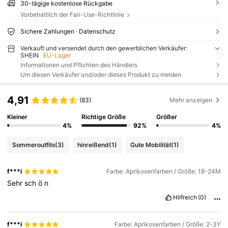
30-tägige kostenlose Rückgabe
Vorbehaltlich der Fair-Use-Richtlinie
Sichere Zahlungen · Datenschutz
Verkauft und versendet durch den gewerblichen Verkäufer:
SHEIN
EU-Lager
Informationen und Pflichten des Händlers
Um diesen Verkäufer und/oder dieses Produkt zu melden
4,91
(83)
Mehr anzeigen
Kleiner
Richtige Größe
Größer
4%
92%
4%
Sommeroutfits
(3)
hinreißend
(1)
Gute Mobilität
(1)
f***i
Farbe: Aprikosenfarben / Größe: 18-24M
Sehr
sch
ö
n
Hilfreich
(0)
f***i
Farbe: Aprikosenfarben / Größe: 2-3Y