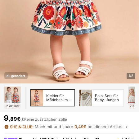
1/8
KI-generiert
Kleider für
Polo-Sets für
Mädchen im
Baby-Jungen
Babyalter
2
Artiklar
2
Arti
9
,89€
Keine zusätzlichen Zölle
Mach mit und spare
0,49€
bei diesem Artikel.