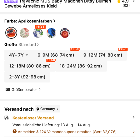
Travachic KIDS Baby Mädchen Ditsy Blumen
4,91
Gewebe Ärmelloses Kleid
(83)
Farbe: Aprikosenfarben
Größe
Standard
11 left
13 left
4Y
-
7Y
6-9M
(68-74 cm)
9-12M
(74-80 cm)
10 left
12-18M
(80-86 cm)
18-24M
(86-92 cm)
2-3Y
(92-98 cm)
Größenberater
Versand nach
Germany
Kostenloser Versand
Voraussichtliche Lieferung:
13 Aug. - 14 Aug.
Anmelden & 12X Versandcoupons erhalten (Wert 32,07€)