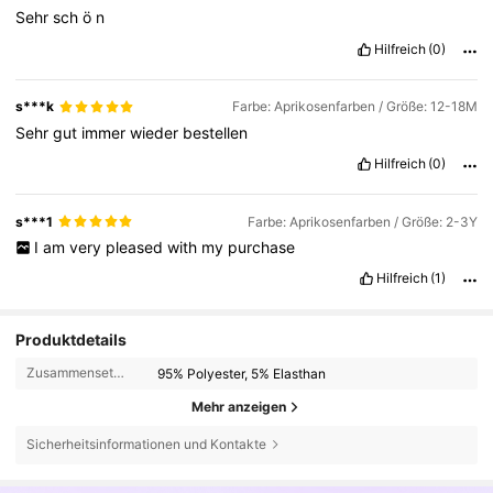
Sehr
sch
ö
n
Hilfreich
(0)
s***k
Farbe: Aprikosenfarben / Größe: 12-18M
Sehr
gut
immer
wieder
bestellen
Hilfreich
(0)
s***1
Farbe: Aprikosenfarben / Größe: 2-3Y
I
am
very
pleased
with
my
purchase
Hilfreich
(1)
Produktdetails
Zusammensetzung:
95% Polyester, 5% Elasthan
Mehr anzeigen
78K Follower
4,85
Sicherheitsinformationen und Kontakte