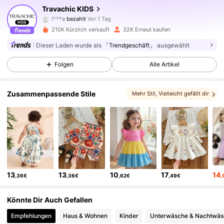
Travachic KIDS
78K Follower
4,85
l***a
bezahlt
Vor 1 Tag
210K Kürzlich verkauft
32K Erneut kaufen
78K Follower
4,85
Dieser Laden wurde als
「Trendgeschäft」
ausgewählt
Folgen
Alle Artikel
78K Follower
4,85
Zusammenpassende Stile
Mehr Stil
, Vielleicht gefällt dir
, Du Darfst Lieben
78K Follower
4,85
, Das könnte Ihnen auch gefallen
, Passende Auswahlmöglichkeiten
78K Follower
4,85
13
13
10
17
14
,36€
,36€
,62€
,49€
,
78K Follower
4,85
Könnte Dir Auch Gefallen
78K Follower
4,85
Empfehlungen
Haus & Wohnen
Kinder
Unterwäsche & Nachtwäs