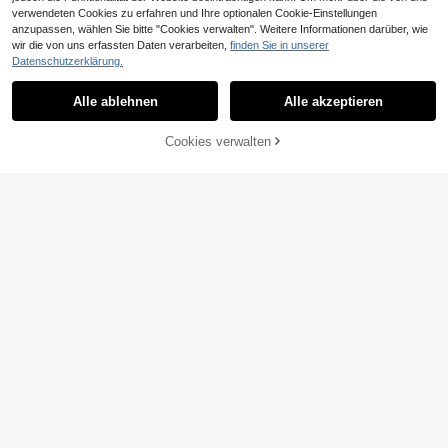
verwendeten Cookies zu erfahren und Ihre optionalen Cookie-Einstellungen
anzupassen, wählen Sie bitte "Cookies verwalten". Weitere Informationen darüber, wie
7
wir die von uns erfassten Daten verarbeiten,
finden Sie in unserer
Cozy Pixies
Datenschutzerklärung.
Cozy Pixies Baby Mädchen 3D Blu
Travachic KIDS
men Farbblock Ärmellos Taille Pass
14
Alle ablehnen
Alle akzeptieren
Travachic KIDS Baby Mädchen süß
,72€
form Kleid
es Blumen Muster Rüschen Saum K
39 übrig
urzarm Sommer Urlaubskleid
ZUM WARENKORB
10
Cookies verwalten
JETZT EINKAUFEN
,23€
HINZUFÜGEN
Travachic KIDS
6