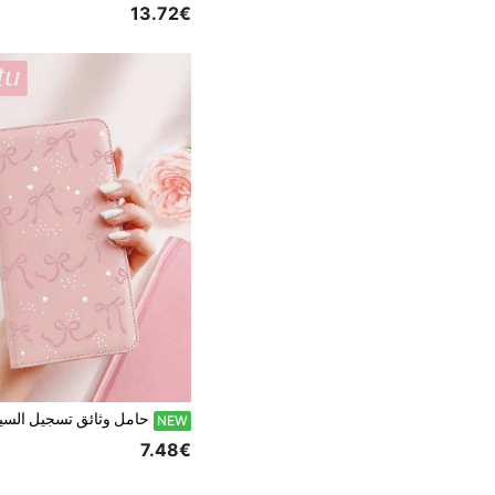
13.72€
NEW
7.48€