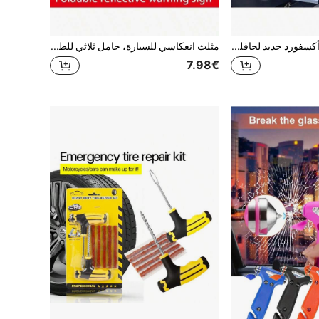
غطاء شمس قماش أكسفورد جديد لحافلة التريلر 2025، لغطاء الحقائب والبوابة الخلفية ، مظلة السيارة ، غطاء المطر ، غطاء صندوق السيارة القابل للطي متعدد الاستخدامات ، مقاوم للعوامل الجوية وسهل التخزين
مثلث انعكاسي للسيارة، حامل ثلاثي للطوارئ للسيارة، اكسسوارات السيارة، علامة تحذير مثلثية للسيارة، مثلث انعكاسي للطريق
7.98€