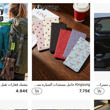
2 قطعة ملصقات ذئب ميكانيكي سيبراني لعمود السيارة B - ملصقات فينيل مسطحة الأبعاد مقاومة للماء، ديكور نافذة سيارة مخصص بتصميم ذئب ميكانيكي مستقبلي، مناسب للسيارات السيدان والشاحنات والسيارات الرياضية متعددة الاستخدامات
Kingsung حامل مستندات السيارة بنمط الأقواس والقلوب، حقيبة هوية نسائية، محفظة وحافظة بطاقات للتسجيل والتأمين ورخصة القيادة وجواز السفر والبطاقات/السفر/العطلات، هدية مثالية لأصحاب السيارات/الشاحنات/الدراجات النارية
4.94€
7.75€