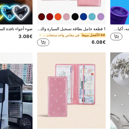
6/12 كيس تقيؤ قابل للتخلص منه، أكياس قيء محكمة الإغلاق، أكياس لحالات الغثيان والإعياء أثناء السفر، مناسبة للبالغين والنساء الحوامل، مستلزمات التنظيف، أدوات منزلية
1 قطعة حامل بطاقة تسجيل السيارة والتأمين من جلد PU، حامل بطاقة تسجيل السيارة والتأمين، صندوق تخزين مستندات السيارة منظم صندوق القفازات مجلد تأمين السيارة، منظم صندوق القفازات للسيارة للجنسين - وردي، أسود
6# الأفضل مبيعا
في مقاس واحد منتجات السفر والطرق
3.08€
6.08€