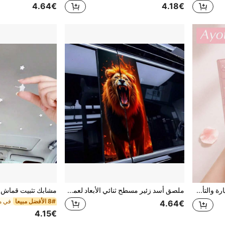
4.64€
4.18€
حامل وثائق تسجيل السيارة والتأمين بربطة عنق وردية - منظم صندوق القفازات للمركبة، إكسسوار تخزين للسيارات والشاحنات، مثالي لتخزين الأوراق الهامة ورخص القيادة وجوازات السفر والبطاقات وإكسسوارات السيارة الصغيرة والوثائق الأخرى.
ملصق أسد زئير مسطح ثنائي الأبعاد لعمود السيارة B، مادة فينيل مقاومة للماء ومقاومة للخدش، ملصق مضاد للتجاعيد، مناسب لسيارات الدفع الرباعي والشاحنات وديكورات السيارات الأخرى
8# الأفضل مبيعا
4.64€
4.15€