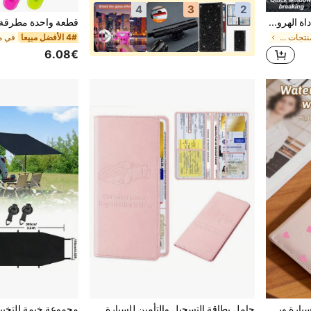
4
3
2
أداة السلامة للسيارة 2 في 1 - أداة الهروب من الطوارئ للسيارة، كاسر نافذة مدمج مع قاطع حزام الأمان، مصنوع من مادة الصلب التنجستن المتين، يكسر النافذة بسرعة، مناسب لجميع المركبات، كاسر نوافذ للطوارئ، أداة إنقاذ السيارة
في مقاس واحد منتجات السفر والطرق
4# الأفضل مبيعا
6.08€
صندوق تخزين بطاقة تسجيل السيارة وبطاقة التأمين بنمط القلب والفيونكة - منظم صندوق القفازات للسيارات والشاحنات، مثالي لتخزين المستندات المهمة والرخص والجوازات والبطاقات وقطع غيار السيارات والإكسسوارات. هذا الصندوق التخزيني الجنسي المحايد يجعل هدية رائعة لأصحاب السيارات والشاحنات والدراجات النارية والمقطورات، مثالي لعيد الميلاد أو رأس السنة الجديدة
حامل بطاقة التسجيل والتأمين للسيارة من جلد PU، حامل بطاقة التسجيل والتأمين للسيارة، صندوق تخزين مستندات السيارة منظم صندوق القفازات، ملف تأمين السيارة، منظم صندوق القفازات للسيارة للجنسين - وردي