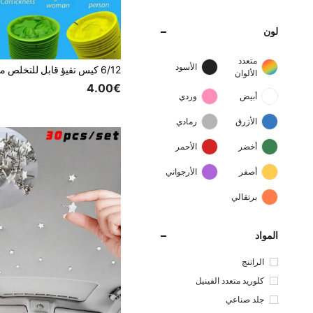
لون
متعدد
الأسود
الألوان
4.00€
أبيض
وردي
الأزرق
رمادي
أخضر
الأحمر
أصفر
الأرجواني
برتقالي
المواد
الراتنج
كلوريد متعدد الفينيل
جلد صناعي