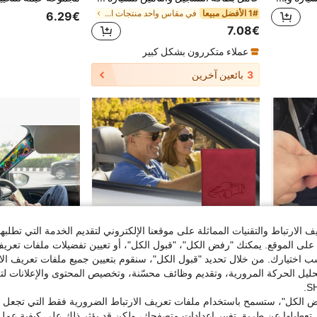
1# الأفضل مبيعا
في مقاس واحد منتجات السفر والطرق
6.29€
7.08€
عملاء متكررون بشكل كبير
3
بائعين آخرين
الارتباط والتقنيات المماثلة على موقعنا الإلكتروني لتقديم الخدمة التي تطلبه
لى الموقع. يمكنك "رفض الكل"، "قبول الكل"، أو تعيين تفضيلات ملفات تعريف
ختيارك. من خلال تحديد "قبول الكل"، سنقوم بتعيين جميع ملفات تعريف الارتب
حليل الحركة المرورية، وتقديم وظائف محسّنة، وتخصيص المحتوى والإعلانات لت
 الكل"، ستسمح باستخدام ملفات تعريف الارتباط الضرورية فقط التي تجعل مو
تعطيلها عن طريق تغيير إعدادات متصفحك، ولكن قد يؤثر ذلك على كيفية عمل 