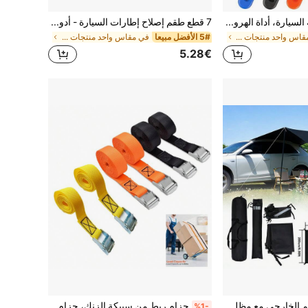
قطعة واحدة مطرقة السيارة، أداة الهروب في حالات الطوارئ مع كاسر النافذة وقاطع حزام الأمان، حزام قابل للتعديل للتركيب الآمن - معدات مركبة أساسية
7 قطع طقم إصلاح إطارات السيارة - أدوات إصلاح ثقوب الإطارات، مناسبة للثقوب الصغيرة، محمول وسريع رقع الإطارات
في مقاس واحد منتجات السفر والطرق
5# الأفضل مبيعا
في مقاس واحد منتجات السفر والطرق
5.28€
مجموعة خيمة للتخييم الخارجي مع مظلة جانبية، مناسبة لسيارات الدفع الرباعي، مظلة شمسية محمولة للتخييم مع حماية من الأشعة فوق البنفسجية، مأوى شمسي متين، قابل للتعديل الارتفاع، مثالي للرحلات والنزهات، ضروري للصيف
حزام ربط من سبيكة الزنك، حزام شد من البولي بروبيلين للسيارة والدراجة النارية والدراجة والبضائع والأمتعة والطبالي، اكسسوار خارجي للسيارة باللون الأسود
%1-