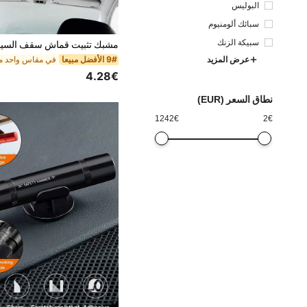
البوليس
تر
سبائك ألومنيوم
سبيكة الزنك
عرض المزيد
9# الأفضل مبيعا
4.28€
نطاق السعر (EUR)
1242
€
2
€