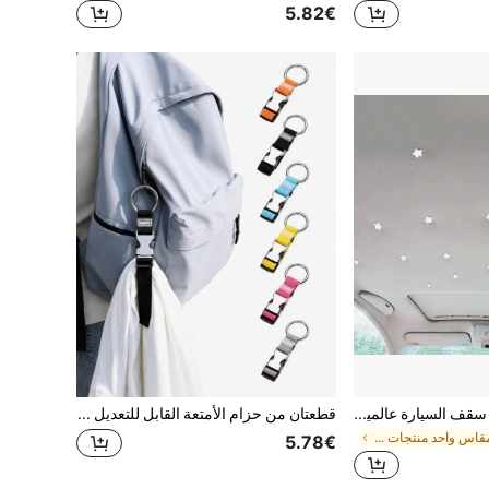
5.82€
مشابك تثبيت قماش سقف السيارة عالمية، إصلاح مشابك انفصال بطانة سقف السيارة، اكسسوارات ديكور داخلي للسيارة
قطعتان من حزام الأمتعة القابل للتعديل من النايلون مع إبزيم معدني، حزام موصل للحقيبة لتثبيت الحقيبة على مقبض الأمتعة، حزام خطاف السفر المضاد للفقدان، مناسب للمدرسة والتنقل والمطار والاستخدام الخارجي
في مقاس واحد منتجات السفر والطرق
5.78€