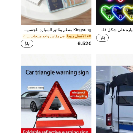
ضوء أجواء نافذة السيارة على شكل قلب LED، ضوء نيون قابل للشحن بالطاقة الشمسية و Type-C مع مستشعر الضوء ومستشعر الاهتزاز، 5 أوضاع إضاءة، تركيب بكوب شفط، إكسسوار داخلي لطيف ورومانسي لسيارة النساء
Kingsung منظم وثائق السيارة للجنسين، حامل رخصة القيادة الأنيق، محفظة بطاقات، حقيبة تخزين صندوق القفازات، يمكن تخزين تسجيل المركبة، وثيقة التأمين، رخصة القيادة، جواز السفر وبطاقات أخرى | ضروري للسفر/العطلات، هدية مثالية لأصحاب السيارات/الشاحنات/الدراجات النارية/المقطورات (عيد ميلاد/عيد الحب/ذكرى سنوية)، إكسسوار العودة إلى المدرسة
7# الأفضل مبيعا
في مقاس واحد منتجات السفر والطرق
6.52€