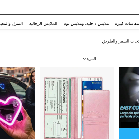
Use up and down arrow keys to البحث الأخير and البحث والعثور. Press Enter to select.
مقاسات كبيرة
ملابس داخلية، وملابس نوم
الملابس الرجالية
المنزل والمعي
جات السفر والطريق
المزيد