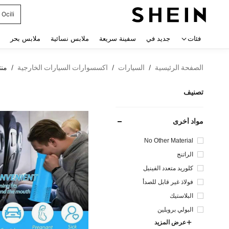
Ocili
 navigate search
فئات
جديد في
سفينة سريعة
ملابس نسائية
ملابس بحر
الصفحة الرئيسية
السيارات
اكسسوارات السيارات الخارجية
منت
/
/
/
تصنيف
مواد أخرى
No Other Material
الراتنج
كلوريد متعدد الفينيل
فولاذ غير قابل للصدأ
البلاستيك
البولي بروبلين
عرض المزيد