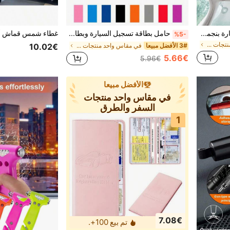
مشبك تثبيت قماش سقف السيارة بنجمة خماسية عالمي، لإصلاح الأسقف المنفصلة، مسامير مسطحة زخرفية إبداعية، وإكسسوارات تشطيب داخلية للسيارة.
حامل بطاقة تسجيل السيارة وبطاقة التأمين، منظم مستندات رخصة السيارة لصندوق القفازات، مناسب للرجال والنساء والمراهقين، ملف سيارة مقاوم للماء لحفظ البطاقات وبطاقة القيادة وما إلى ذلك.
%5-
في مقاس واحد منتجات السفر والطرق
3# الأفضل مبيعا
في مقاس واحد منتجات السفر والطرق
10.02€
5.66€
5.96€
الأفضل مبيعا
في مقاس واحد منتجات
السفر والطرق
1
7.08€
تم بيع 100+.