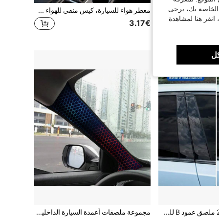
 الخاصة بك، يرجى
ملصق عمود A للسيارة المعدلة بأسلوب هيب هوب شارع بارد، خلفية جرافيتي ملونة مع نمط نوتة موسيقية ومكبر صوت، تعديل داخلي ذاتي اللصق مقاوم للخدش والتآكل
معطر هواء للسيارة، كيس منقي للهواء مزيل للروائح يدوم طويلاً، برائحة الكرز، مناسب للسيارة والخزانة وغرفة النوم وخزانة الملابس المنزلية، يخلق رائحة السيارة الجديدة، مثالي للسفر وخزانة الجيم وعيد الأم وعيد الشكر وهدية تدشين المنزل، ضروري للسفر الصيفي
 انقر هنا لمشاهدة
3.17€
ل
مجموعة واحدة من 2 ملصق عمود B للسيارة بتصميم قطة الشهب، تتميز بتصميم ظل السماء الليلية المرصعة بالنجوم مع النجوم والمجرات، ملصقات فينيل مقاومة للماء والأشعة فوق البنفسجية توفر حماية من الخدوش، مناسبة للمركبات الصغيرة
مجموعة ملصقات أعمدة السيارة الداخلية A و B و C بنمط خلية النحل الكرتوني باللونين الأزرق والأحمر، مع ظهر لاصق ذاتي