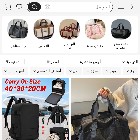
طقم فضفاض
motf
شنطة رياضه
حقيبة سفر
البوليس
حقائب عدة
القماش
جلد صناعي
عصرية
تر
التوصية
أوسع منتشرة
السعر
تصنيف
نوع
المواد
ميزة
لون
أصناف التصميم
المهرجانات