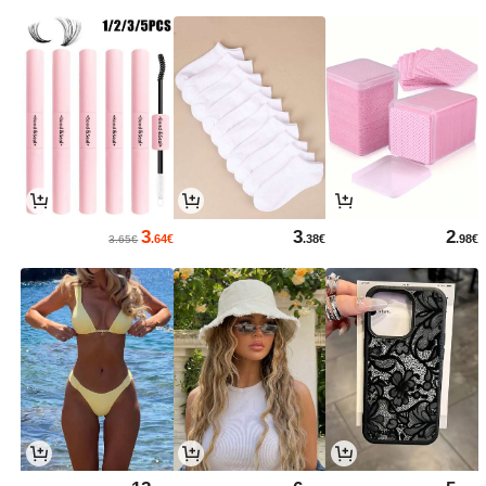
3
3
2
.64€
.38€
.98€
3.65€