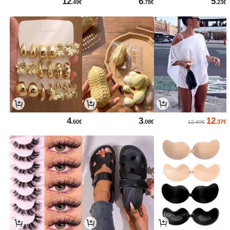
12
6
5
.49€
.78€
.23€
4
3
12
.60€
.08€
.37€
12.49€