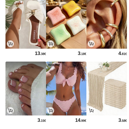
13
3
4
.38€
.18€
.81€
3
14
3
.15€
.99€
.58€