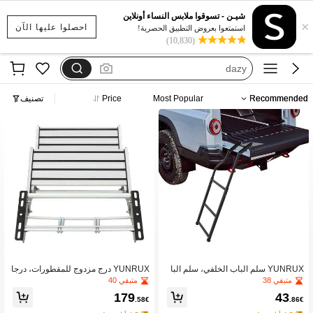
بيجامات شتوية مقاس كبير
شيـن - تسوقوا ملابس النساء أونلاين
×
motf
احصلوا عليها الآن
استمتعوا بعروض التطبيق الحصرية!
(10,830)
فستان يخفي الكرش
dazy
فستان اكمام طويله
Recommended
Most Popular
Price
تصنيف
بيجامات شتوية مقاس كبير
motf
YUNRUX سلم الباب الخلفي، سلم البا
YUNRUX درج مزدوج للمقطورات، درجا
ب الخلفي العالمي، سلم الباب الخلفي لل
ت منزل متنقل، درج دخول يدوي، درج دخ
متبقي 38
متبقي 40
شاحنة القابل للطي
ول للتخييم للمنازل المتنقلة
179
43
.58€
.86€