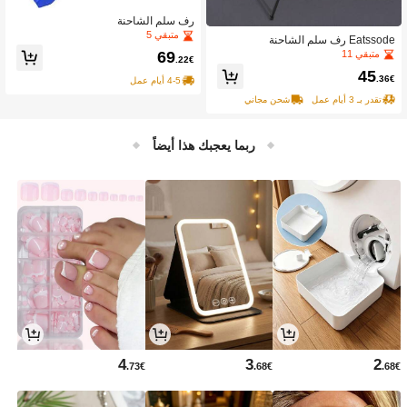
رف سلم الشاحنة
متبقي 5
Eatssode رف سلم الشاحنة
متبقي 11
69
.22€
45
.36€
4-5 أيام عمل
تقدر بـ 3 أيام عمل
شحن مجاني
ربما يعجبك هذا أيضاً
4
3
2
.73€
.68€
.68€