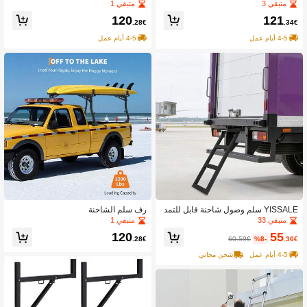
متبقي 3
متبقي 1
120
121
.28€
.34€
4-5 أيام عمل
4-5 أيام عمل
YISSALE سلم وصول شاحنة قابل للتمد
رف سلم الشاحنة
يد 3 خطوات، سلم وصول شاحنة قابل لل
متبقي 33
متبقي 1
سحب، سعة تحميل 200 كجم، محمول، ق
55
120
ابل للتركيب على الشاحنات والمقطورات
60.59€
%8-
.36€
.28€
نصف القياسية، 79.5 * 73 * 45 سم، أسو
4-5 أيام عمل
شحن مجاني
د