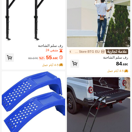
رف سلم الشاحنة
متبقي 24
UIMOSO Store BTG EU
55
رف سلم الشاحنة
60.07€
%7-
.44€
84
.68€
4-5 أيام عمل
4-5 أيام عمل