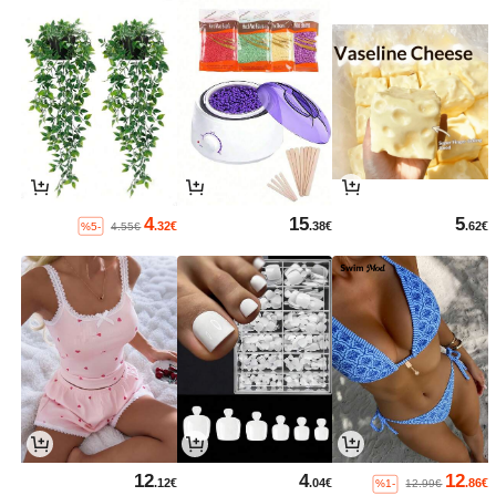
4
15
5
.32€
.38€
.62€
%5-
4.55€
12
4
12
.12€
.04€
.86€
%1-
12.99€