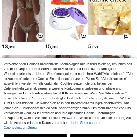
13
15
5
,99€
,38€
,62€
Wir verwenden Cookies und ähnliche Technologien auf unserer Website, um Ihnen den
von Ihnen angeforderten Service bereitzustellen und Ihnen das bestmögliche
Webseitenerlebnis zu bieten. Sie können jederzeit nach Ihrer Wahl "Alle ablehnen", "Alle
akzeptieren" oder Ihre Cookie-Einstellungen anpassen. Wenn Sie "Alle akzeptieren"
auswählen, werden wir alle optionalen Cookies setzen, die uns helfen, den
Datenverkehr zu analysieren, erweiterte Funktionen anzubieten und Inhalte und
Anzeigen an Ihr Einkaufserlebnis bei SHEIN anzupassen. Wenn Sie "Alle ablehnen"
auswählen, lassen Sie nur die unbedingt erforderlichen Cookies zu, die unsere Website
zum Laufen bringen. Sie können diese in den Browsereinstellungen deaktivieren, was
jedoch die Funktionalität der Website beeinträchtigen kann. Um mehr über die von uns
verwendeten Cookies zu erfahren und Ihre optionalen Cookie-Einstellungen
21
14
12
anzupassen, wählen Sie bitte "Cookies verwalten". Weitere Informationen darüber, wie
,86€
,99€
,84€
22,06€
wir die von uns erfassten Daten verarbeiten,
finden Sie in unserer
Datenschutzerklärung.
1
1