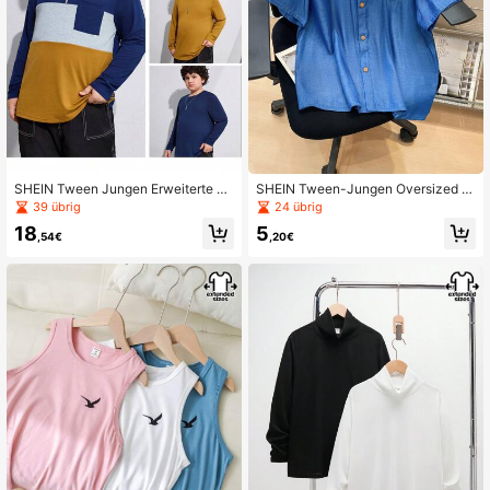
SHEIN Tween Jungen Erweiterte Gr
SHEIN Tween-Jungen Oversized L
öße Normal Langarm 4 Stücke Set,
ässiges Denim-Effekt Kurzarm Hem
39 übrig
24 übrig
Herbst/Winter
d mit Kragen und Knopfleiste
18
5
,54€
,20€