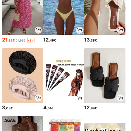
21
12
13
,23€
,49€
,38€
21,99€
-3%
3
4
12
,03€
,51€
,94€