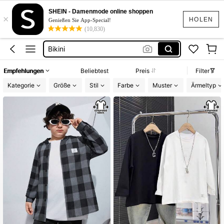
Festival Outfit Damen
SHEIN - Damenmode online shoppen
×
Squishies
HOLEN
Genießen Sie App-Special!
(10,830)
Sommerkleider Für Damen
Bikini
Bikini Set Damen
Empfehlungen
Beliebtest
Preis
Filter
Festival Outfit Damen
Kategorie
Größe
Stil
Farbe
Muster
Ärmeltyp
Squishies