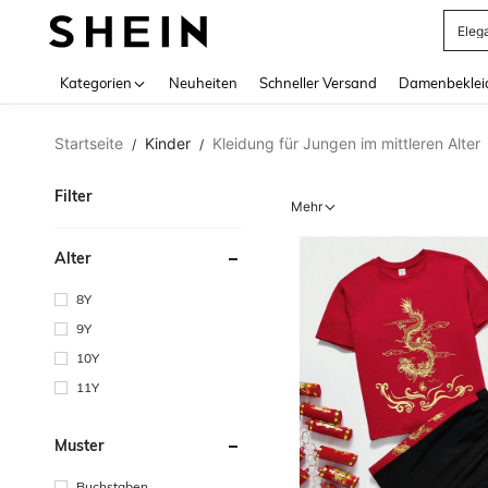
Eleg
Use up 
Kategorien
Neuheiten
Schneller Versand
Damenbeklei
Startseite
Kinder
Kleidung für Jungen im mittleren Alter
/
/
Filter
Mehr
Alter
8Y
9Y
10Y
11Y
Muster
Buchstaben