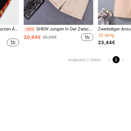
SHEIN Casual T-shirt Mit Kurzen Ärmeln Und Set Aus Weiten Hosen Im Chinesischen Stil Für Jungen In Der Pubertät
SHEIN Jungen In Der Zwischenalter Chinese Style Casual Kurzarm Stehkragen Shirt Und Shorts Set
-20%
32 übrig
20,64€
25,99€
23,44€
1
Insgesamt 1 Seiten