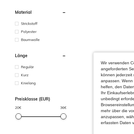
Material
Strickstoff
Polyester
Baumwolle
Länge
Wir verwenden Co
Regulär
angeforderten Ser
können jederzeit 
Kurz
anpassen. Wenn Si
Knielang
helfen, den Date
Ihr Einkaufserle
Preisklasse (EUR)
unbedingt erford
Browsereinstellun
20
€
36
€
mehr über die vo
anzupassen, wähle
erfassten Daten 