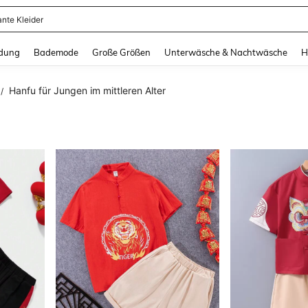
ante Kleider
and down arrow keys to navigate search Zuletzt gesucht and Suche und Finde. Pr
dung
Bademode
Große Größen
Unterwäsche & Nachtwäsche
H
Hanfu für Jungen im mittleren Alter
/