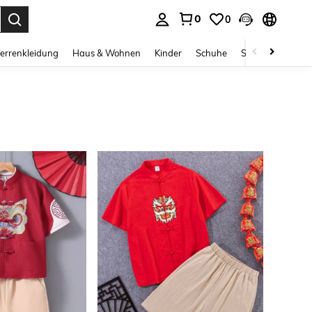
0
0
ess Enter to select.
errenkleidung
Haus & Wohnen
Kinder
Schuhe
Schmuck & Acces