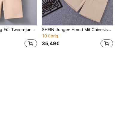
Zweiteiliger Anzug Für Tween-jungen Mit Löwentanz-muster, Kurzärmeliges Oberteil Und Shorts Im Chinesischen Stil Mit Schnallen
SHEIN Jungen Hemd Mit Chinesischen Froschknöpfen Und Löwendruck, Sowie Solide Shorts Set
10 übrig
35,49€