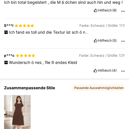
Ich
bin
total
begeistert
,
die
M
ä
dchen
sind
auch
hin
und
weg
!
Hilfreich
(6)
180K Follower
4,85
S***l
Farbe: Schwarz / Größe: 11Y
Ich
fand
es
toll
und
die
Textur
ist
sch
ö
n
.
Hilfreich
(5)
p***c
Farbe: Schwarz / Größe: 12Y
Wundersch
ö
nes
,
flie
ß
endes
Kleid
Hilfreich
(4)
Zusammenpassende Stile
Passende Auswahlmöglichkeiten