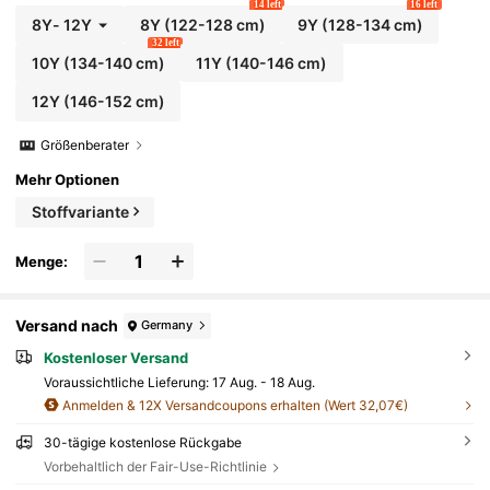
14 left
16 left
8Y
-
12Y
8Y
(122-128 cm)
9Y
(128-134 cm)
32 left
10Y
(134-140 cm)
11Y
(140-146 cm)
12Y
(146-152 cm)
Größenberater
Mehr Optionen
Stoffvariante
Menge:
Versand nach
Germany
Kostenloser Versand
Voraussichtliche Lieferung:
17 Aug. - 18 Aug.
Anmelden & 12X Versandcoupons erhalten (Wert 32,07€)
30-tägige kostenlose Rückgabe
Vorbehaltlich der Fair-Use-Richtlinie