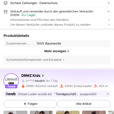
Sichere Zahlungen · Datenschutz
Verkauft und versendet durch den gewerblichen Verkäufer:
SHEIN
EU-Lager
Informationen und Pflichten des Händlers
Um diesen Verkäufer und/oder dieses Produkt zu melden
Produktdetails
Zusammensetzung:
100% Baumwolle
Mehr anzeigen
Sicherheitsinformationen und Kontakte
180K Follower
4,85
DRMZ Kids
k***4
bezahlt
Vor 1 Tag
m***5
ist
Vor 4 Stunden
gefolgt
999K+ Kürzlich verkauft
500K+ Erneut kaufen
35% Anstie
180K Follower
4,85
Dieser Laden wurde als
「Trendgeschäft」
ausgewählt
Folgen
Alle Artikel
180K Follower
4,85