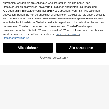
auswählen, werden wir alle optionalen Cookies setzen, die uns helfen, den
Datenverkehr zu analysieren, erweiterte Funktionen anzubieten und Inhalte und
Anzeigen an Ihr Einkaufserlebnis bei SHEIN anzupassen. Wenn Sie "Alle ablehnen"
auswählen, lassen Sie nur die unbedingt erforderlichen Cookies zu, die unsere Website
zum Laufen bringen. Sie können diese in den Browsereinstellungen deaktivieren, was
jedoch die Funktionalität der Website beeinträchtigen kann. Um mehr über die von uns
verwendeten Cookies zu erfahren und Ihre optionalen Cookie-Einstellungen
anzupassen, wählen Sie bitte "Cookies verwalten". Weitere Informationen darüber, wie
wir die von uns erfassten Daten verarbeiten,
finden Sie in unserer
24
Datenschutzerklärung.
Tween Mädchen einfaches modisc
1 Stück Mädchen Hemdblusenkleid
14
13
hes schwarzes Kleid mit Flügelärme
im französischen Landhausstil mit k
Alle ablehnen
Alle akzeptieren
,04€
,99€
ln, quadratischem Ausschnitt und R
leinem Blumenmuster, durchgehend
üschensaum, gerafft, für Urlaub, Frü
es frisches und lebendiges buntes
hling/Sommer, lässiger Alltag
Wildblumenmuster, Kragen + einreih
ZUM WARENKORB
Cookies verwalten
JETZT EINKAUFEN
ige Knopfleiste, geeignet für Pendel
HINZUFÜGEN
n und Lässig, A-Linie mit vollem Ro
ck + Rüschensaum, mittellange Roc
klänge, geeignet für tägliche Ausflü
ge, Urlaub und andere Anlässe, ein
stimmungsaufhellendes Must-have
für Frühling und Sommer