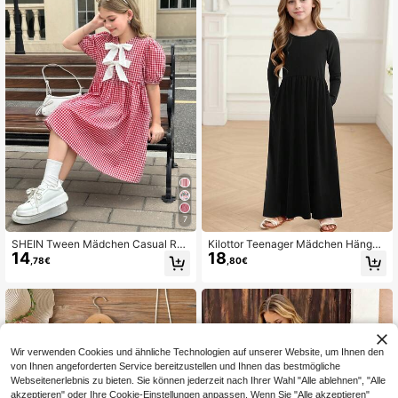
7
SHEIN Tween Mädchen Casual Rot
Kilottor Teenager Mädchen Hänger
14
18
Plaid Schleife Dekor Puffärmel Los
kleid Einfarbig
,78€
,80€
e A-Linie Gewebtes Kleid
Wir verwenden Cookies und ähnliche Technologien auf unserer Website, um Ihnen den
von Ihnen angeforderten Service bereitzustellen und Ihnen das bestmögliche
Webseitenerlebnis zu bieten. Sie können jederzeit nach Ihrer Wahl "Alle ablehnen", "Alle
akzeptieren" oder Ihre Cookie-Einstellungen anpassen. Wenn Sie "Alle akzeptieren"