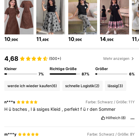
180K Follower
4,85
180K Follower
4,85
10
11
10
14
11
,99€
,49€
,99€
,99€
,
180K Follower
4,85
4,68
(500+)
Mehr anzeigen
Kleiner
Richtige Größe
Größer
180K Follower
4,85
7%
87%
6%
werde ich wieder kaufen
(6)
schnelle Logistik
(2)
lässig
(3)
180K Follower
4,85
n***s
Farbe: Schwarz / Größe: 11Y
H
ü
bsches
,
l
ä
ssiges
Kleid
,
perfekt
f
ü
r
den
Sommer
180K Follower
4,85
Hilfreich
(8)
m***y
Farbe: Schwarz / Größe: 8Y
180K Follower
4,85