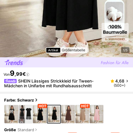
Größentabelle
Artikel
1/5
9
,99€
Von
SHEIN Lässiges Strickkleid für Tween-
4,68
Mädchen in Unifarbe mit Rundhalsausschnitt
(500+)
Farbe: Schwarz
Größe
Standard