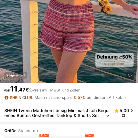
1/7
KI-generiert
11
,47€
Von
Preis inkl. MwSt. und Zöllen
Mach mit und spare
0,57€
bei diesem Artikel.
SHEIN Tween Mädchen Lässig Minimalistisch Bequ
5,00
emes Buntes Gestreiftes Tanktop & Shorts Set
(3)
Tween Mädchen
Größe
Standard
12 left
7 left