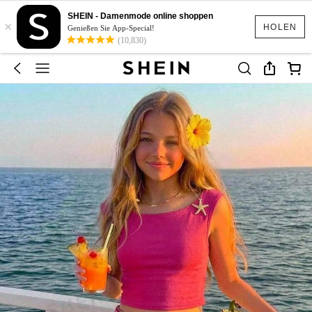
SHEIN - Damenmode online shoppen
×
HOLEN
Genießen Sie App-Special!
(10,830)