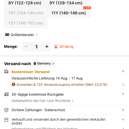
8Y
(122-128 cm)
9Y
(128-134 cm)
1 left
10Y
(134-140 cm)
11Y
(140-146 cm)
12Y
(146-152 cm)
Größenberater
Menge:
20 übrig
Versand nach
Germany
Kostenloser Versand
Voraussichtliche Lieferung:
14 Aug. - 17 Aug.
Anmelden & 12X Versandcoupons erhalten (Wert 32,07€)
30-tägige kostenlose Rückgabe
Vorbehaltlich der Fair-Use-Richtlinie
Sichere Zahlungen · Datenschutz
Verkauft und versendet durch den gewerblichen Verkäufer:
SHEIN
Informationen und Pflichten des Händlers