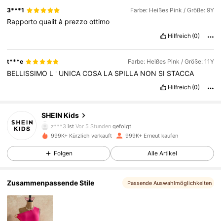
3***1
Farbe: Heißes Pink / Größe: 9Y
Rapporto
qualit
à
prezzo
ottimo
Hilfreich
(0)
t***e
Farbe: Heißes Pink / Größe: 11Y
BELLISSIMO
L
'
UNICA
COSA
LA
SPILLA
NON
SI
STACCA
Hilfreich
(0)
809K Follower
4,89
SHEIN Kids
z***3
ist
Vor 5 Stunden
gefolgt
999K+ Kürzlich verkauft
999K+ Erneut kaufen
809K Follower
4,89
Folgen
Alle Artikel
809K Follower
4,89
Zusammenpassende Stile
Passende Auswahlmöglichkeiten
809K Follower
4,89