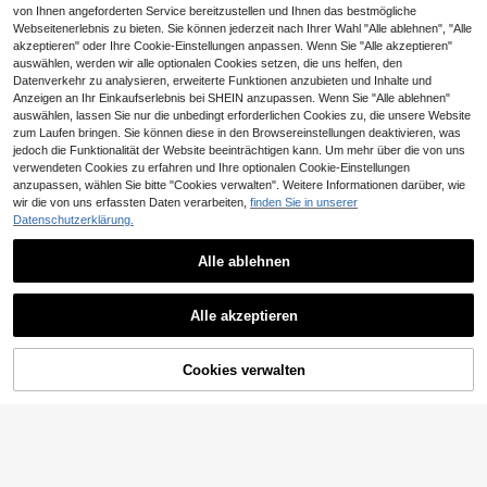
von Ihnen angeforderten Service bereitzustellen und Ihnen das bestmögliche
Webseitenerlebnis zu bieten. Sie können jederzeit nach Ihrer Wahl "Alle ablehnen", "Alle
akzeptieren" oder Ihre Cookie-Einstellungen anpassen. Wenn Sie "Alle akzeptieren"
auswählen, werden wir alle optionalen Cookies setzen, die uns helfen, den
Datenverkehr zu analysieren, erweiterte Funktionen anzubieten und Inhalte und
Anzeigen an Ihr Einkaufserlebnis bei SHEIN anzupassen. Wenn Sie "Alle ablehnen"
auswählen, lassen Sie nur die unbedingt erforderlichen Cookies zu, die unsere Website
zum Laufen bringen. Sie können diese in den Browsereinstellungen deaktivieren, was
jedoch die Funktionalität der Website beeinträchtigen kann. Um mehr über die von uns
verwendeten Cookies zu erfahren und Ihre optionalen Cookie-Einstellungen
anzupassen, wählen Sie bitte "Cookies verwalten". Weitere Informationen darüber, wie
wir die von uns erfassten Daten verarbeiten,
finden Sie in unserer
Datenschutzerklärung.
10
Alle ablehnen
SHEIN SLAYR KIDS
20
Tween-Mädchen Lässig Tropical M
uster asymmetrische Schulter Stern
12
Firerie Kids
,49€
Dekor Muster asymmetrische Schul
Alle akzeptieren
Firerie Kids Firerie Kids 2 Stücke M
ter Top und Mini Rock Set
ädchen/Tween-Mädchen lässig ma
14
,58€
rineblau gerüschte langärmlige figur
ZUM WARENKORB
Cookies verwalten
JETZT EINKAUFEN
betonte Strickoberteil und weite Ho
HINZUFÜGEN
se Set, geeignet für Zuhause, Outdo
or, Reisen, lässig Alltag