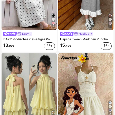
6.6M Follower
4,86
8
11
6.6M Follower
4,86
Dazy
Hapijoa
DAZY Modisches vielseitiges Polka-Dot-Muster Rundhals Kleid für Tween-Mädchen Sommer
Hapijoa Tween Mädchen Rundhals Strick Kontrast Mesh Kleid, Sommer Sonnenkleider
13
15
,99€
,49€
25