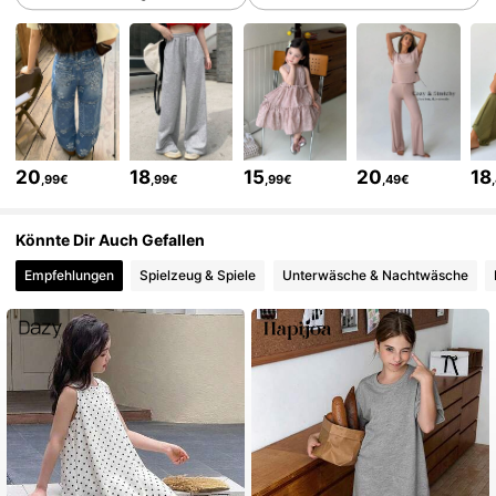
6.6M Follower
4,86
6.6M Follower
4,86
6.6M Follower
4,86
20
18
15
20
18
,99€
,99€
,99€
,49€
Könnte Dir Auch Gefallen
6.6M Follower
4,86
Empfehlungen
Spielzeug & Spiele
Unterwäsche & Nachtwäsche
6.6M Follower
4,86
6.6M Follower
4,86
6.6M Follower
4,86