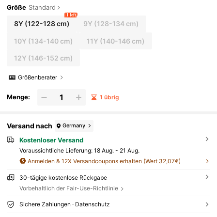
Größe
Standard
1 left
8Y
(122-128 cm)
9Y
(128-134 cm)
10Y
(134-140 cm)
11Y
(140-146 cm)
12Y
(146-152 cm)
Größenberater
Menge:
1 übrig
Versand nach
Germany
Kostenloser Versand
Voraussichtliche Lieferung:
18 Aug. - 21 Aug.
Anmelden & 12X Versandcoupons erhalten (Wert 32,07€)
30-tägige kostenlose Rückgabe
Vorbehaltlich der Fair-Use-Richtlinie
Sichere Zahlungen · Datenschutz