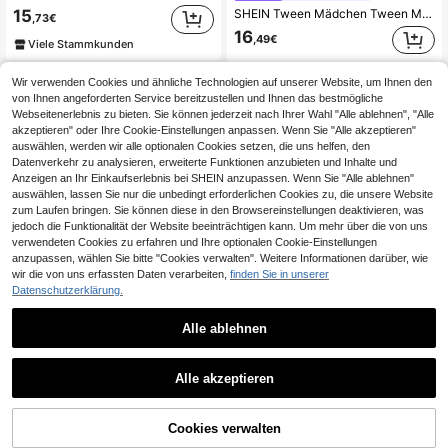
SHEIN Tween Mädchen Tween Mädchen Tween Mädchen Sommer Lässig Urlaub Braun Polka Dots Minimalistisch Bequem Mehrschichtiges Rüschen-Saum Bandeau-Top Kleid, Kleider für Tween-Mädchen
15
,73€
16
,49€
Viele Stammkunden
Wir verwenden Cookies und ähnliche Technologien auf unserer Website, um Ihnen den
von Ihnen angeforderten Service bereitzustellen und Ihnen das bestmögliche
Webseitenerlebnis zu bieten. Sie können jederzeit nach Ihrer Wahl "Alle ablehnen", "Alle
akzeptieren" oder Ihre Cookie-Einstellungen anpassen. Wenn Sie "Alle akzeptieren"
auswählen, werden wir alle optionalen Cookies setzen, die uns helfen, den
Datenverkehr zu analysieren, erweiterte Funktionen anzubieten und Inhalte und
Anzeigen an Ihr Einkaufserlebnis bei SHEIN anzupassen. Wenn Sie "Alle ablehnen"
auswählen, lassen Sie nur die unbedingt erforderlichen Cookies zu, die unsere Website
zum Laufen bringen. Sie können diese in den Browsereinstellungen deaktivieren, was
jedoch die Funktionalität der Website beeinträchtigen kann. Um mehr über die von uns
verwendeten Cookies zu erfahren und Ihre optionalen Cookie-Einstellungen
anzupassen, wählen Sie bitte "Cookies verwalten". Weitere Informationen darüber, wie
wir die von uns erfassten Daten verarbeiten,
finden Sie in unserer
Datenschutzerklärung.
Alle ablehnen
6
Tween Mädchen Preppy Stil 2 In 1 Kleid, Patchwork Hemdkragen Schleife Prinzessinnenkleid, geeignet für Schule Alltag, Frühling/Herbst Ausflüge, Familientreffen
MODELY Kids
Alle akzeptieren
16
SHEIN Mädchen-Kleid im Teenager-Alter, minimalistischer Urlaubsstil mit rot-weißem Karomuster, Schleife, ausgestellter Saum, ärmellos, A-Linie, geeignet für den täglichen Gebrauch, Strand, Sommer
,29€
14
,99€
ZUM WARENKORB
Cookies verwalten
JETZT EINKAUFEN
HINZUFÜGEN