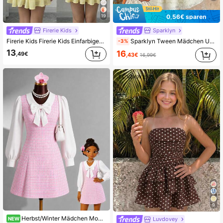
0,56€ sparen
19
Firerie Kids
Sparklyn
Firerie Kids Firerie Kids Einfarbiges plissiertes Neckholder-Modekleid für Tween-Mädchen, Urlaub und Reisen
Sparklyn Tween Mädchen Urlaub Lässig einfarbiges Jacquard Seestern Muschel Dekor Neckholder Kleid
-3%
13
16
,49€
,43€
16,99€
9
Herbst/Winter Mädchen Mode elegantes kariertes Peter-Pan-Kragen Schleife Kleid
NEW
Luvdovey