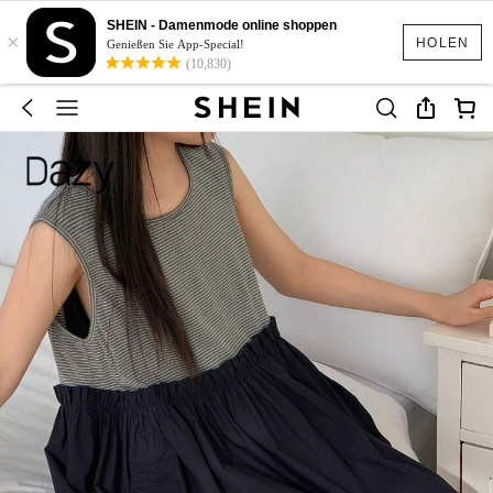
SHEIN - Damenmode online shoppen
×
HOLEN
Genießen Sie App-Special!
(10,830)