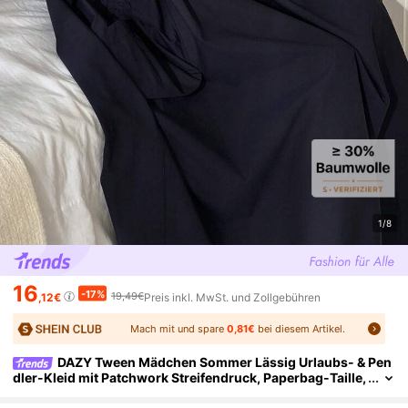
1/8
16
-17%
19,49€
,12€
Preis inkl. MwSt. und Zollgebühren
Mach mit und spare
0,81€
bei diesem Artikel.
DAZY Tween Mädchen Sommer Lässig Urlaubs- & Pen
dler-Kleid mit Patchwork Streifendruck, Paperbag-Taille,
ärmellos, locker