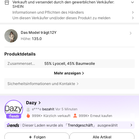
Verkauft und versendet durch den gewerblichen Verkäufer:
SHEIN
Informationen und Pflichten des Händlers
Um diesen Verkäufer und/oder dieses Produkt zu melden
Das Model trägt:
12Y
Höhe:
135.0
Produktdetails
Zusammensetzung:
55% Lyocell, 45% Baumwolle
Mehr anzeigen
Sicherheitsinformationen und Kontakte
Dazy
6.6M Follower
4,86
e***e
bezahlt
Vor 5 Minuten
g***4
ist
Vor 10 Minuten
gefolgt
999K+ Kürzlich verkauft
999K+ Erneut kaufen
6.6M Follower
4,86
Dieser Laden wurde als
「Trendgeschäft」
ausgewählt
Folgen
Alle Artikel