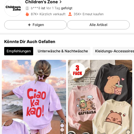
Children's Zone
3***9
ist am Durchsuchen
7.5K Follower
4,90
87K+ Kürzlich verkauft
35K+ Erneut kaufen
Folgen
Alle Artikel
7.5K Follower
4,90
Könnte Dir Auch Gefallen
Empfehlungen
Unterwäsche & Nachtwäsche
Kleidungs-Accessoire
7.5K Follower
4,90
7.5K Follower
4,90
7.5K Follower
4,90
7.5K Follower
4,90
7.5K Follower
4,90
5