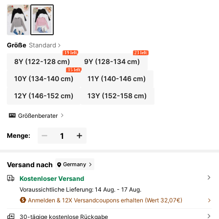
Größe
Standard
19 left
23 left
8Y
(122-128 cm)
9Y
(128-134 cm)
15 left
10Y
(134-140 cm)
11Y
(140-146 cm)
12Y
(146-152 cm)
13Y
(152-158 cm)
Größenberater
Menge:
Versand nach
Germany
Kostenloser Versand
Voraussichtliche Lieferung:
14 Aug. - 17 Aug.
Anmelden & 12X Versandcoupons erhalten (Wert 32,07€)
30-tägige kostenlose Rückgabe