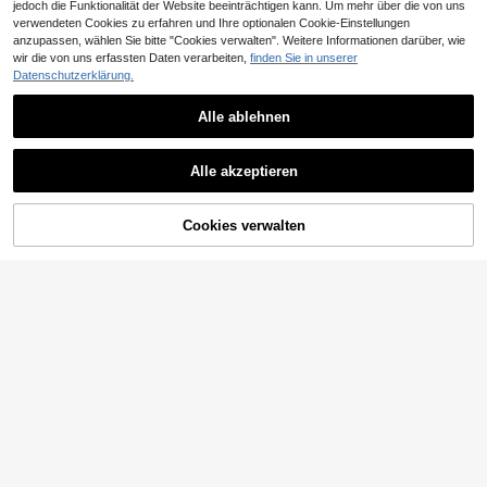
jedoch die Funktionalität der Website beeinträchtigen kann. Um mehr über die von uns
verwendeten Cookies zu erfahren und Ihre optionalen Cookie-Einstellungen
anzupassen, wählen Sie bitte "Cookies verwalten". Weitere Informationen darüber, wie
wir die von uns erfassten Daten verarbeiten,
finden Sie in unserer
Datenschutzerklärung.
Alle ablehnen
Alle akzeptieren
Cookies verwalten
ZUM WARENKORB HINZUFÜGEN