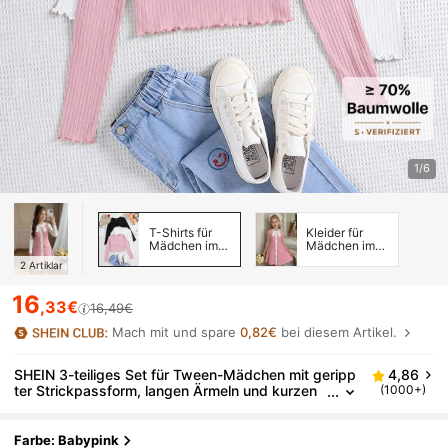
1/6
T-Shirts für
Kleider für
Mädchen im
Mädchen im
mittleren Alter
mittleren Alter
2
Artiklar
16
,33€
16,49€
Mach mit und spare
0,82€
bei diesem Artikel.
SHEIN 3-teiliges Set für Tween-Mädchen mit geripp
4,86
ter Strickpassform, langen Ärmeln und kurzen
(1000+)
Hosen, für Herbst und Winter
Farbe: Babypink