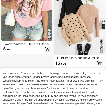
Tween Mädchen T-Shirt mit Cartoo
n Muster eines Tween Mädchens, d
5
,70€
as ein Pferd küsst, aus weichem un
5
d bequemem Stoff, geeignet für Tw
een Mädchen Outdoor-Sport, Alltag
SHEIN Tween-Mädchen 3-teiliges
stragen, Straßen-Stil, Campus-Stil,
Set mit Herz-Muster, Rüschenkrage
15
modischer Tween Mädchen Frühlin
,99€
n Mock Neck Shirt, schick für Herb
g/Sommer lässiger vielseitiger Top
st/Winter
Wir verwenden Cookies und ähnliche Technologien auf unserer Website, um Ihnen den
von Ihnen angeforderten Service bereitzustellen und Ihnen das bestmögliche
Webseitenerlebnis zu bieten. Sie können jederzeit nach Ihrer Wahl "Alle ablehnen", "Alle
akzeptieren" oder Ihre Cookie-Einstellungen anpassen. Wenn Sie "Alle akzeptieren"
auswählen, werden wir alle optionalen Cookies setzen, die uns helfen, den
Datenverkehr zu analysieren, erweiterte Funktionen anzubieten und Inhalte und
Anzeigen an Ihr Einkaufserlebnis bei SHEIN anzupassen. Wenn Sie "Alle ablehnen"
auswählen, lassen Sie nur die unbedingt erforderlichen Cookies zu, die unsere Website
zum Laufen bringen. Sie können diese in den Browsereinstellungen deaktivieren, was