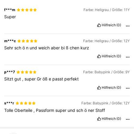
f***m
Farbe: Hellgrau / Größe: 11Y
Super
Hilfreich
(0)
m***c
Farbe: Hellgrau / Größe: 12Y
Sehr
sch
ö
n
und
weich
aber
bi
ß
chen
kurz
Hilfreich
(0)
p***7
Farbe: Babypink / Größe: 9Y
Sitzt
gut
,
super
Gr
öß
e
passt
perfekt
Hilfreich
(0)
s***r
Farbe: Babypink / Größe: 12Y
Tolle
Oberteile
,
Passform
super
und
sch
ö
ner
Stoff
Hilfreich
(0)
7.5K Follower
4,90