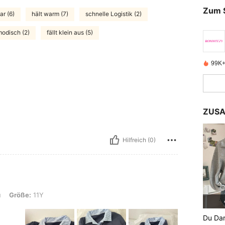
Zum 
r (6)
hält warm (7)
schnelle Logistik (2)
odisch (2)
fällt klein aus (5)
99K+ 
ZUSA
Hilfreich (0)
Y
u
Größe:
11Y
Du Dar