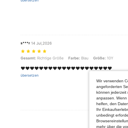
übersetzen
s***r
14 Jul,2026
Gesamt: Richtige Größe, Farbe: Blau, Größe: 10Y
Gesamt:
Richtige Größe
Farbe:
Blau
Größe:
10Y
❤️❤️❤️❤️❤️❤️❤️❤️❤️❤️❤️❤️❤️❤️❤️❤️❤️❤️❤️❤️
übersetzen
Wir verwenden Co
angeforderten Ser
können jederzeit 
anpassen. Wenn Si
helfen, den Date
Ihr Einkaufserle
unbedingt erford
Mehr Bewertung
Browsereinstellun
mehr über die vo