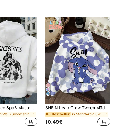
4
Tween Mädchen Spaß Muster Sweatshirt, warmes und bequemes Fleece gefüttertes Kapuzenpullover Sweatshirt für Herbst und Winter
SHEIN Leap Crew Tween Mädchen Kawaii Cartoon Lila Kaninchen Lulu & Stitch Muster, Blau Farbverlauf Blumen, Lässig weite Passform Rundhals Bequemer Langarm Sweatshirt, geeignet für Herbst/Winter, Urlaubsstimmung, sonnige Reise, lässiger Frühling, Sommerausflug, süßer Y2K Kokos Boho Urlaub Frühlingsferien Brunch-bereit Baby Blau Ausflug, Neon Strand Vibes, Bohemian Hippie Musikfestival
in Weiß Sweatshirts für Mädchen im Teenageralter
in Mehrfarbig Sweatshirts für Mädchen im Teenagera
#5 Bestseller
10,49€