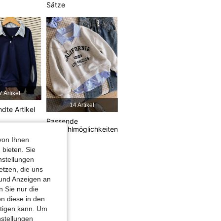
4,84
1.4K
109K
Sätze
4,84
1.4K
109K
7 Artikel
14 Artikel
dte Artikel
Passende
Auswahlmöglichkeiten
von Ihnen
 bieten. Sie
nstellungen
etzen, die uns
 und Anzeigen an
 Sie nur die
n diese in den
htigen kann. Um
nstellungen