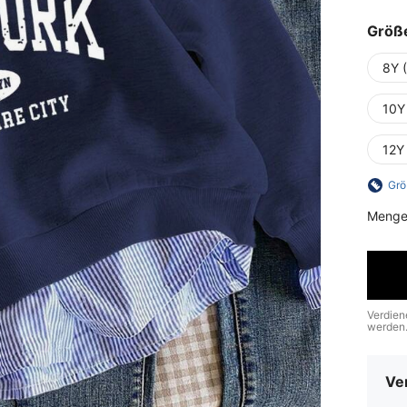
Größ
8Y 
10Y
12Y
Grö
Menge
Verdien
werden
Ve