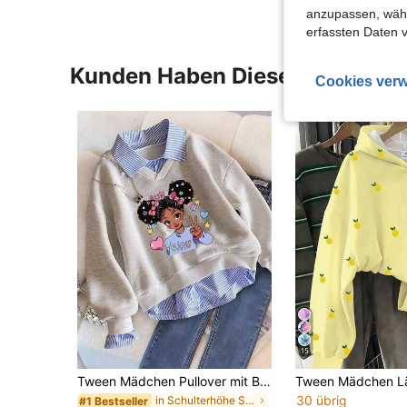
anzupassen, wähle
erfassten Daten 
Kunden Haben Diese Artikel A
Cookies verw
15
Tween Mädchen Pullover mit Buchstaben-Grafik-Muster, warm, 2-in-1
30 übrig
in Schulterhöhe Sweatshirts für Mädchen im Teenage
#1 Bestseller