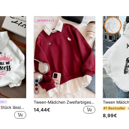
5
Tween-Mädchen Zweifarbiges Sweatshirt, und schwarzem Kontrast, 2-in-1-Design, modisch vielseitig mit bedrucktem Brustdesign, gerippter Saum und Bündchen, geeignet für Herbst-/Winterausflüge, Reisen, Einkaufen, kombinierbar mit Sweathosen, Jeans, Jacken
IDS
Tween-Mädchen 1 Stück lässiges bedrucktes Sweatshirt, warm thermisch gefütterter Pullover mit Langarm für Herbst/Winter, interessanter & bunter Kapuzenpullover
#1 Bestseller
14,44€
8,99€