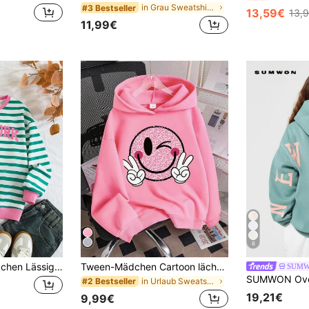
in Grau Sweatshirts für Mädchen im Teenageralter
#3 Bestseller
13,59€
13,
11,99€
6
SHEIN Tween-Mädchen Lässiger minimalistischer bedruckter Loose Fit Rundhals Langarm Sweatshirt, für Herbst/Winter
Tween-Mädchen Cartoon lächelndes Gesicht Muster Warmer Sweatshirt
SUMW
in Urlaub Sweatshirts für Mädchen im Teenageralter
#2 Bestseller
19,21€
9,99€