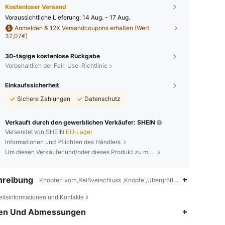
Kostenloser Versand
Voraussichtliche Lieferung:
14 Aug. - 17 Aug.
Anmelden & 12X Versandcoupons erhalten (Wert
32,07€)
30-tägige kostenlose Rückgabe
Vorbehaltlich der Fair-Use-Richtlinie
Einkaufssicherheit
Sichere Zahlungen
Datenschutz
Verkauft durch den gewerblichen Verkäufer: SHEIN
Versendet von SHEIN
EU-Lager
Informationen und Pflichten des Händlers
Um diesen Verkäufer und/oder dieses Produkt zu melden
hreibung
Knöpfen vorn,Reißverschluss ,Knöpfe ,Übergrößen,Frühling/Herbst
eitsinformationen und Kontakte
en Und Abmessungen
4,84
1.4K
109K