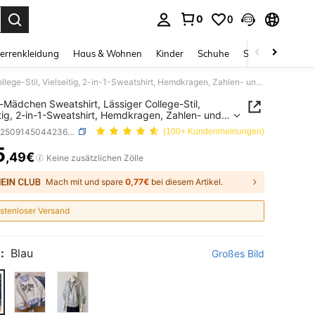
0
0
ess Enter to select.
errenkleidung
Haus & Wohnen
Kinder
Schuhe
Schmuck & Acces
Tween-Mädchen Sweatshirt, Lässiger College-Stil, Vielseitig, 2-in-1-Sweatshirt, Hemdkragen, Zahlen- und Buchstabendruck, Leopardenmuster, Locker
Mädchen Sweatshirt, Lässiger College-Stil,
itig, 2-in-1-Sweatshirt, Hemdkragen, Zahlen- und
abendruck, Leopardenmuster, Locker
SKU: sk25091450442367449
(100+ Kundenmeinungen)
5
,49€
ICE AND AVAILABILITY
Keine zusätzlichen Zölle
Mach mit und spare
0,77€
bei diesem Artikel.
stenloser Versand
:
Blau
Großes Bild