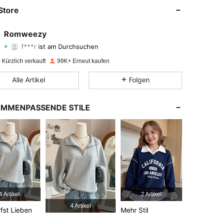
Store
4,84
1.4K
109K
Romweezy
f***r
ist am Durchsuchen
4,84
1.4K
109K
Bewertung
Artikel
Follower
Kürzlich verkauft
99K+ Erneut kaufen
4,84
1.4K
109K
Alle Artikel
Folgen
4,84
1.4K
109K
MMENPASSENDE STILE
4,84
1.4K
109K
4,84
1.4K
109K
4,84
1.4K
109K
4 Artikel
2 Artikel
4 Artikel
fst Lieben
Mehr Stil