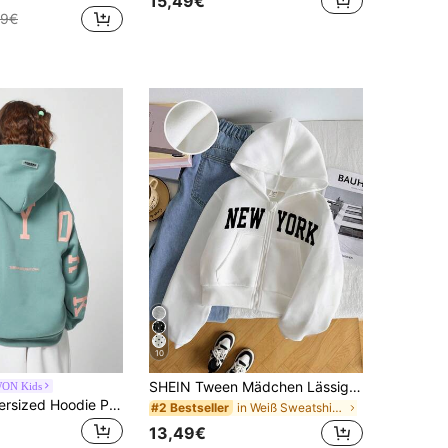
15,49€
99€
10
SHEIN Tween Mädchen Lässig Loose Fit bequemer Alltags Street Style Reißverschluss-Sweatshirt, weiß Rückkehr zur Schule Winter Bademantel Herbstfest, Halloween, Weihnachten, Neujahr, Weihnachtsgeschenk ideal für Lässig & Alltägliches Tragen & Schule täglich im Herbst & Winter gemütlicher Herbst
ON Kids
SUMWON Oversized Hoodie Pullover im Streetwear-Stil, Athleisure Activewear Teenager Kapuzenpullover, weiche Kollektion Freizeitbekleidung Jugendliche, Casual und
in Weiß Sweatshirts für Mädchen im Teenageralter
#2 Bestseller
13,49€