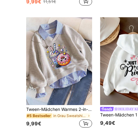
9,99€
11,51€
in Aprikose Sweatshirts für Mädchen im Teenageralt
#1 Bestseller
34 übrig
Tween-Mädchen Warmes 2-in-1-Sweatshirt mit Cartoon-Print
HOLIDAY K
in Grau Sweatshirts für Mädchen im Teenageralter
#5 Bestseller
9,49€
9,99€