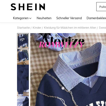
Pull
Use up 
Kategorien
Neuheiten
Schneller Versand
Damenbeklei
Startseite
Kinder
Kleidung für Mädchen im mittleren Alter
Sweat
/
/
/