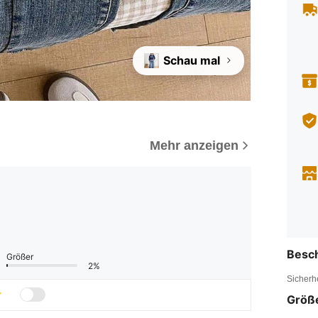
Schau mal
Mehr anzeigen
Besc
Größer
2%
Sicherh
Größ