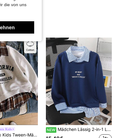
ir die von uns
lehnen
Mädchen Lässig 2-in-1 Langarm Kragen Design Kontrast Sweatshirt, Frühling/Winter Pullover, Monogramm Muster Oberteil, Stylisch und elegant für Reisen, Schule, Partys und Alltag
mix Kids
NEW
Strickstoff, schwarzes englisches Druckdesign auf der Vorderseite, Kragen, Bündchen und Saum mit Rippstrick, Langarm-Pullover, geeignet für Schule, Frühling, Herbst und Winter, simpler koreanischer Chic für Alltag, Schule, Ausflüge und Partys, süßer College-Preppy-Stil