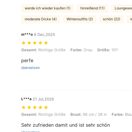
werde ich wieder kaufen (1)
hinreißend (11)
Loungewea
moderate Dicke (4)
Winteroutfits (2)
schön (22)
m
m***o
9 Dec,2025
Gesamt: Richtige Größe, Farbe: Grau, Größe: 10Y
Gesamt:
Richtige Größe
Farbe:
Grau
Größe:
10Y
perfe
übersetzen
L***a
21 Jul,2026
Gesamt: Richtige Größe, Brust: 96 cm / 38 in, Farbe: Blau, Größe: 11
Gesamt:
Richtige Größe
Brust:
96 cm / 38 in
Farbe:
Bla
Sehr zufrieden damit und ist sehr schön