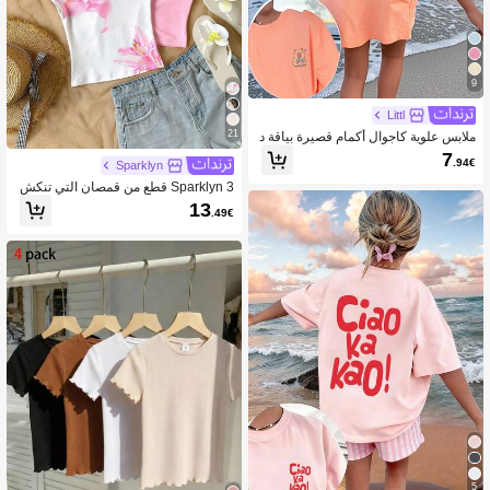
9
Littl
21
ملابس علوية كاجوال أكمام قصيرة بياقة د
ائرية مع طباعة برتقالية مناسب للبنات وال
7
.94€
Sparklyn
مراهقات الطالبات خلال فصل الصيف
Sparklyn 3 قطع من قمصان التي تنكش
ف الكتف مناسبة للمراهقات، مطابقة اللي
13
.49€
اقة، قمصان صيفية، متعددة القطع والألوا
ن
5