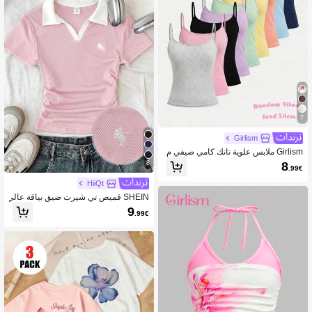
7
Girlism
Girlism ملابس علوية تانك كامي صيفي م
ريح بلون موحد للفتيات المراهقات
8
8
.99€
HiiQt
SHEIN قميص تي شيرت ضيق بياقة عالي
ة مطرز بشعار صغير للفتيات المراهقات
9
.99€