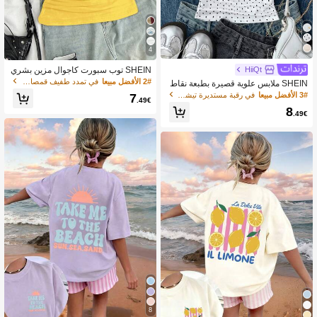
4
SHEIN توب سبورت كاجوال مزين بشري
HiiQt
ط تباين بشعار "البرازيل"، قطع عليا ملائم
2# الأفضل مبيعا
في تمدد طفيف قمصان داخلية وقمصان داخلية للفتيات ال
SHEIN ملابس علوية قصيرة بطبعة نقاط
ة مع ظهر السباق للتين
مبعثرة مكشكشة الخصر، قطنية بيضاء ب
3# الأفضل مبيعا
في رقبة مستديرة تيشيرتات للفتيات المراهقات
7
.49€
تصميم بسيط مناسبة للفتيات المراهقات
8
للربيع والصيف، كاجوال وأنيقة
.49€
8