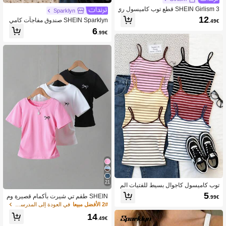
SHEIN Girlism 3 قطع توب كاميسول ري
Sparklyn
اضي كاجوال مناسب للفتيات المراهقات
12
SHEIN Sparklyn صندوق مفاجآت كامي
.49€
سول تانك توب للبنات المراهقات 3 في
6
.99€
1، قطعة واحدة مختارة عشوائياً من 3 قط
ع، بأسلوب رياضي أمريكي عتيق، ألوان كت
لية كحلي + كريمي + أحمر
21
توب كاميسول كاجوال بسيط للفتيات الم
راهقات، مخطط باللونين الوردي والبني،
5
SHEIN طقم تي شيرت بأكمام قصيرة وم
.99€
صيفي
طوي مزين بطباعة الفيونكة للفتيات بألوا
2# الأفضل مبيعا
في العودة إلى المدرسة قمصان الفتيات المراهقات
ن الرمادي والوردي والأسود 3 قطع
14
.49€