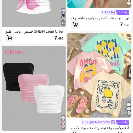
Littl
تي شيرت بنات أخضر بحواف متباينة برقب
ة دائرية، طباعة جرافيك حروف مشروب
11
7
.95€
ماتشا لاتيه على الظهر، أكمام قصيرة، تي
شيرت كاجوال صيفي للشاطئ
SHEIN Leap Crew قميص رياضي طبق
ي قاعدي للبنات المراهقات
7
.49€
Sugar Raccoons
3 قطع/مجموعة تيشيرتات قصيرة الأكمام
مطبوعة للفتيات المراهقات، مناسبة لملا