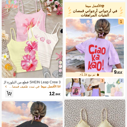
الأفضل مبيعا
في أرجواني أرجواني قمصان
الفتيات المراهقات
1
9
.81€
11
تم بيع 1.1k+.
4
3
2
SHEIN Leap Crew 3 قطع من البلوزة ال
رياضية بتصميم رفيع مناسبة للفتيات المر
5# الأفضل مبيعا
في تمدد طفيف قمصان داخلية وقمصان داخلية للفتيات ال
اهقات
12
.86€