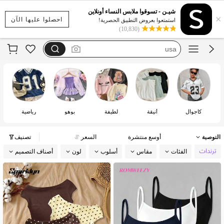
kuromi
شيـن - تسوقوا ملابس النساء أونلاين
×
girlism
احصلوا عليها الآن
استمتعوا بعروض التطبيق الحصرية!
(10,830)
dazy
usa
anewsta
kuromi
كاجوال
أنيقة
لطيفة
بوهو
رياضية
التوصية
أوسع منتشرة
السعر
تصنيف
الفئات
مقاس
أسلوب
لون
أصناف التصميم