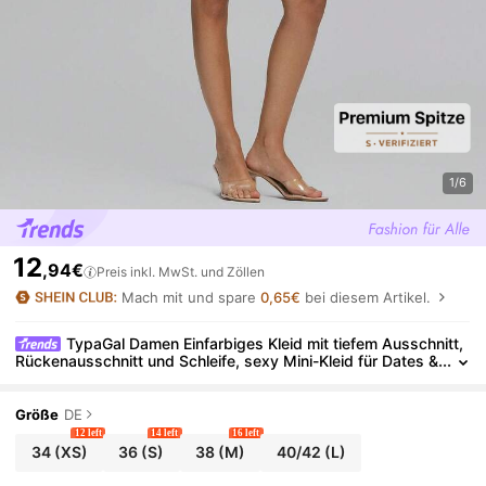
1/6
12
,94€
Preis inkl. MwSt. und Zöllen
Mach mit und spare
0,65€
bei diesem Artikel.
TypaGal Damen Einfarbiges Kleid mit tiefem Ausschnitt,
Rückenausschnitt und Schleife, sexy Mini-Kleid für Dates &
Partys
Größe
DE
12 left
14 left
16 left
34
(XS)
36
(S)
38
(M)
40/42
(L)