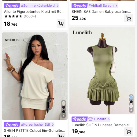
#Sommerküstenkleid
#Abiball Saison
Allurite Figurbetontes Kleid mit Rüs
SHEIN BAE Damen Babyrosa ärmell
chen, Rüschenbesatz, rückenfrei N
oses Mini-Sommerkleid mit Rüsche
(1000+)
25
,49€
eckholder,
nsaum, einfarbig, elegant, formell, P
18
arty, süß und niedlich, figurbetont, f
,76€
ür Dates, Brautjungfer, Geburtstag,
Tee
4
4
Lunelith
#Koreanischer Stil
Lunelith SHEIN Lunessa Damen ein
farbiges Minikleid mit rundem Auss
19
SHEIN PETITE Cutout Ein-Schulter
,30€
chnitt, Rüschensaum und ärmellos
Kurzarm Mini-Kleid, lockeres Obert
16