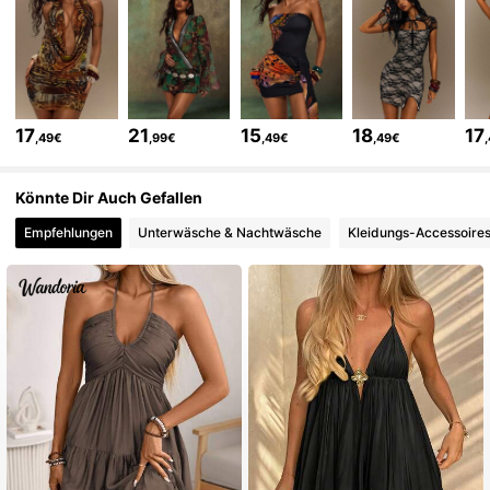
67K Follower
4,81
67K Follower
4,81
17
21
15
18
17
,49€
,99€
,49€
,49€
Könnte Dir Auch Gefallen
67K Follower
4,81
Empfehlungen
Unterwäsche & Nachtwäsche
Kleidungs-Accessoire
67K Follower
4,81
67K Follower
4,81
67K Follower
4,81