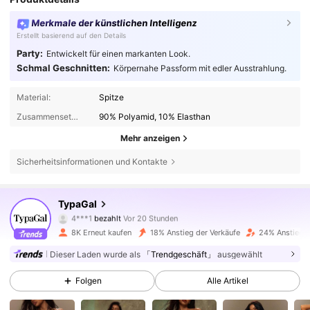
Merkmale der künstlichen Intelligenz
Erstellt basierend auf den Details
Party:
Entwickelt für einen markanten Look.
Schmal Geschnitten:
Körpernahe Passform mit edler Ausstrahlung.
Material:
Spitze
Zusammensetzung:
90% Polyamid, 10% Elasthan
Mehr anzeigen
Sicherheitsinformationen und Kontakte
TypaGal
67K Follower
4,81
4***1
bezahlt
Vor 20 Stunden
s***3
ist
Vor 7 Stunden
gefolgt
8K Erneut kaufen
18% Anstieg der Verkäufe
24% Anstieg d
67K Follower
4,81
Dieser Laden wurde als
「Trendgeschäft」
ausgewählt
Folgen
Alle Artikel
67K Follower
4,81