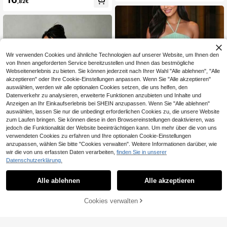
,82€
eil & enges Unterteil, geeignet für ju
nge Damen, zierliche Frauen
Wir verwenden Cookies und ähnliche Technologien auf unserer Website, um Ihnen den
von Ihnen angeforderten Service bereitzustellen und Ihnen das bestmögliche
Webseitenerlebnis zu bieten. Sie können jederzeit nach Ihrer Wahl "Alle ablehnen", "Alle
akzeptieren" oder Ihre Cookie-Einstellungen anpassen. Wenn Sie "Alle akzeptieren"
auswählen, werden wir alle optionalen Cookies setzen, die uns helfen, den
Datenverkehr zu analysieren, erweiterte Funktionen anzubieten und Inhalte und
Anzeigen an Ihr Einkaufserlebnis bei SHEIN anzupassen. Wenn Sie "Alle ablehnen"
auswählen, lassen Sie nur die unbedingt erforderlichen Cookies zu, die unsere Website
zum Laufen bringen. Sie können diese in den Browsereinstellungen deaktivieren, was
jedoch die Funktionalität der Website beeinträchtigen kann. Um mehr über die von uns
verwendeten Cookies zu erfahren und Ihre optionalen Cookie-Einstellungen
7
anzupassen, wählen Sie bitte "Cookies verwalten". Weitere Informationen darüber, wie
wir die von uns erfassten Daten verarbeiten,
finden Sie in unserer
12
Damen Spaghettiträger Rückenfrei
Datenschutzerklärung.
Sexy Elegantes Mode Party Mini Kl
#1 Bestseller
in Moschee Frauen Kurze Kleider
in Fashion S+
eid, geeignet für Büro, Pendeln und
25
Europäisches und amerikanisches g
Urlaub im Sommer, Date Night
,73€
Alle ablehnen
Alle akzeptieren
renzüberschreitendes sexy Neckho
#1 Bestseller
in Ausgeschnitten Frauen Kleider
lder-Kleid mit Bindung im Rücken, fi
16
gurbetont, tailliert, plissiert, 1 Stück,
,33€
Cookies verwalten
ZUM WARENKORB HINZUFÜGEN
neue Damenmode, elegant für Part
y, Nachtausgang, Date Night