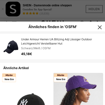
SHEIN - Damenmode online shoppen
×
HOLEN
Genießen Sie App-Special!
(10,830)
Ähnliches finden in 'OSFM'
Under Armour Herren UA Blitzing Adj Lässiger Outdoor
Leichtgewicht Verstellbarer Hut
Schwarz/Weiß / OSFM
45,18€
Ähnliche Artikel