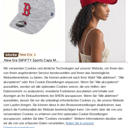
13
SUMWON
SUMWON Regulär geschnittene Be
16
rmuda-Badeshorts mit Gummizug u
Boden-Desodorierung-Reinigungsl
,32€
nd Kordelzug für Strand und Somm
ösung für den Hausgebrauch, Holzb
13 übrig
erurlaub
öden, Fliesen, Glas Schmutzreinigu
5
,05€
ng und Aufarbeitung, tägliche sanft
e Reinigung und Pflegemittel, Tiefe
nreinigung von Bodenfliesen hartnä
ckige Flecken Desodorierung und G
New Era
eruchsentfernung
New Era 59FIFTY Sports Caps Mois
ture-Wicking Comfortable Structur
13 übrig
ed Sports Commuting Travel Red 6
Wir verwenden Cookies und ähnliche Technologien auf unserer Website, um Ihnen den
32
New Era
,09€
0632244
von Ihnen angeforderten Service bereitzustellen und Ihnen das bestmögliche
New Era 59FIFTY Sports Caps Emb
UVP: 33,00€
Webseitenerlebnis zu bieten. Sie können jederzeit nach Ihrer Wahl "Alle ablehnen", "Alle
roidered Sun Protection Versatile S
13 übrig
akzeptieren" oder Ihre Cookie-Einstellungen anpassen. Wenn Sie "Alle akzeptieren"
ports Commuting Travel Red 60235
16
,79€
-6%
17,90€
auswählen, werden wir alle optionalen Cookies setzen, die uns helfen, den
271
UVP: 24,00€
Datenverkehr zu analysieren, erweiterte Funktionen anzubieten und Inhalte und
Anzeigen an Ihr Einkaufserlebnis bei SHEIN anzupassen. Wenn Sie "Alle ablehnen"
auswählen, lassen Sie nur die unbedingt erforderlichen Cookies zu, die unsere Website
zum Laufen bringen. Sie können diese in den Browsereinstellungen deaktivieren, was
jedoch die Funktionalität der Website beeinträchtigen kann. Um mehr über die von uns
verwendeten Cookies zu erfahren und Ihre optionalen Cookie-Einstellungen
15
anzupassen, wählen Sie bitte "Cookies verwalten". Weitere Informationen darüber, wie
Palasendo
wir die von uns erfassten Daten verarbeiten,
finden Sie in unserer
Datenschutzerklärung.