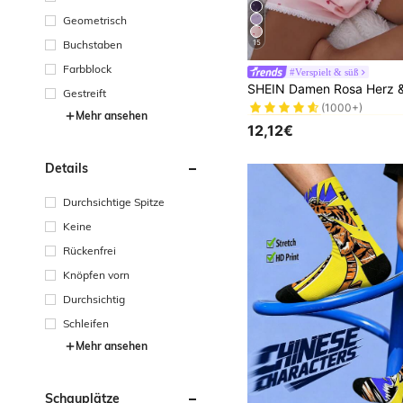
Geometrisch
Buchstaben
15
Farbblock
#Verspielt & süß
#1 Bestseller
Gestreift
(1000+)
#1 Bestseller
#1 Bestseller
Mehr ansehen
(1000+)
(1000+)
12,12€
#1 Bestseller
(1000+)
Details
Durchsichtige Spitze
Keine
Rückenfrei
Knöpfen vorn
Durchsichtig
Schleifen
Mehr ansehen
Schauplätze