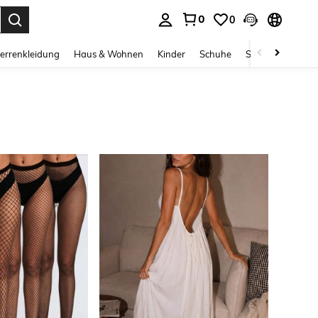
0
0
ess Enter to select.
errenkleidung
Haus & Wohnen
Kinder
Schuhe
Schmuck & Acces