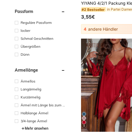
#2 Bestseller
Passform
3,55€
Reguläre Passform
4
andere Händler
locker
Schmal Geschnitten
Übergrößen
Dünn
Ärmellänge
Ärmellos
Langärmelig
Kurzärmelig
Ärmel mit Länge bis zum H
andgelenk
Halblange Ärmel
3/4-lange Ärmel
8
Mehr ansehen