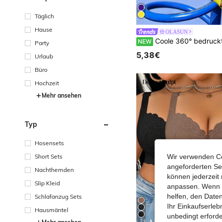
Täglich
Hause
OLASUN
Coole 360° bedruckte Herrensocken - Streetwear Socken, Nationaler Tigerdruck, Tier, Bunt, Lustige Socken, P
NEW
Party
5,38€
Urlaub
Büro
Hochzeit
Mehr ansehen
Typ
Hosensets
Short Sets
Wir verwenden Co
angeforderten Ser
Nachthemden
können jederzeit 
Slip Kleid
anpassen. Wenn Si
helfen, den Date
Schlafanzug Sets
Ihr Einkaufserle
Hausmäntel
unbedingt erford
5