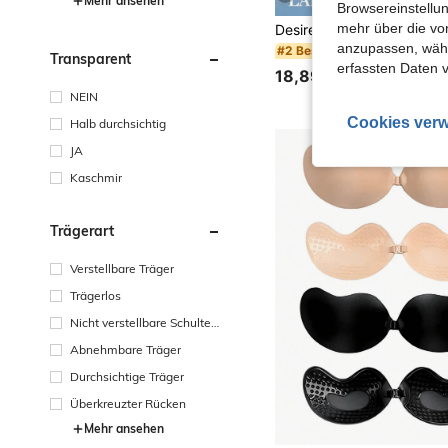
Mehr ansehen
Browsereinstellun
mehr über die vo
anzupassen, wähle
#2 Bestseller
Transparent
erfassten Daten 
18,89€
NEIN
Cookies verw
Halb durchsichtig
JA
Kaschmir
Trägerart
Verstellbare Träger
Trägerlos
Nicht verstellbare Schulterg
urte
Abnehmbare Träger
Durchsichtige Träger
Überkreuzter Rücken
Mehr ansehen