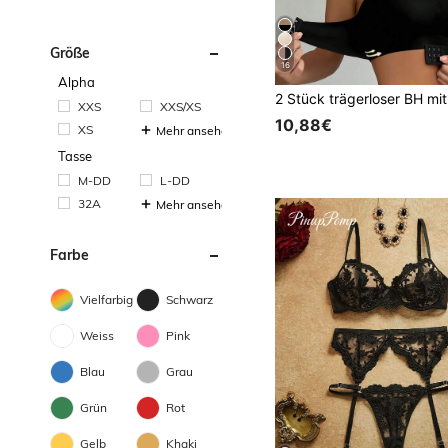
Größe
16
Alpha
XXS
XXS/XS
10,88€
XS
Mehr ansehen
Tasse
M-DD
L-DD
32A
Mehr ansehen
Farbe
Vielfarbig
Schwarz
Weiss
Pink
Blau
Grau
Grün
Rot
Gelb
Khaki