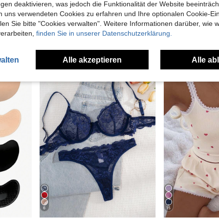
gen deaktivieren, was jedoch die Funktionalität der Website beeinträc
in Familie Damen Nachtwäsche
#1 Bestseller
n uns verwendeten Cookies zu erfahren und Ihre optionalen Cookie-Ei
DesireSculpt 2 Stücke/Set Große Größen Spitzen stützender drahtloser Lift- und Formungsbh
DUSKBASE Herz- und Wimpern Muster Schleife Vorderseite Pyjama Set
Napfluff 
(1000+)
n Sie bitte "Cookies verwalten". Weitere Informationen darüber, wie w
in 2-teiliges Set BHs und Bralettes in Übergrößen
in Familie Damen Nachtwäsche
in Familie Damen Nachtwäsche
#1 Bestseller
#1 Bestseller
(1000+)
(1000+)
verarbeiten,
finden Sie in unserer Datenschutzerklärung.
15,49€
9,89€
in Familie Damen Nachtwäsche
#1 Bestseller
(1000+)
alten
Alle akzeptieren
Alle ab
6
15