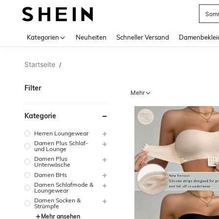
Aben
Use up 
Kategorien
Neuheiten
Schneller Versand
Damenbeklei
Startseite
/
Filter
Mehr
Kategorie
Herren Loungewear
Damen Plus Schlaf-
und Lounge
Damen Plus
Unterwäsche
Damen BHs
Damen Schlafmode &
Loungewear
Damen Socken &
Strümpfe
Mehr ansehen