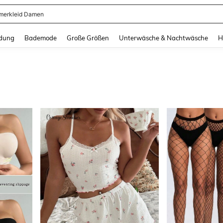
dkleid Lang
and down arrow keys to navigate search Zuletzt gesucht and Suche und Finde. Pr
dung
Bademode
Große Größen
Unterwäsche & Nachtwäsche
H