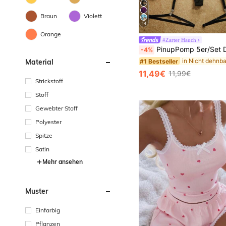
Braun
Violett
14
Orange
#Zarter Hauch
PinupPomp 5er/Set Damen Stickerei Mesh Sexy Dessous Set zum Ausgehen, Date
-4%
Material
#1 Bestseller
11,49€
11,99€
Strickstoff
Stoff
Gewebter Stoff
Polyester
Spitze
Satin
Mehr ansehen
Muster
Einfarbig
Pflanzen