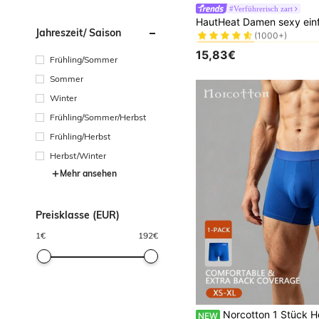
#Verführerisch zart
#1 Bestseller
(1000+)
Jahreszeit/ Saison
#1 Bestseller
#1 Bestseller
(1000+)
(1000+)
15,83€
Frühling/Sommer
#1 Bestseller
(1000+)
Sommer
Winter
Frühling/Sommer/Herbst
Frühling/Herbst
Herbst/Winter
Mehr ansehen
Preisklasse (EUR)
1
€
192
€
Norcotton 1 Stück Herren Boxer Shorts aus reiner 
NEW