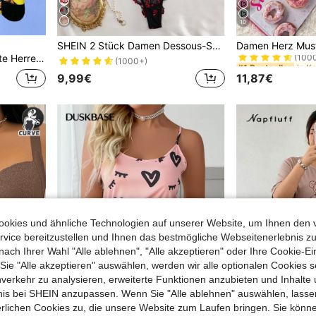
10
#1 Bestseller
SHEIN 2 Stück Damen Dessous-Set mit herzförmigem Strass-Dekor und Stickerei, sexy
(100
assend für Alltag, Urlaub & Party Anlässe
#1 Bestseller
#1 Bestseller
(1000+)
(100
(100
9,99€
11,87€
#1 Bestseller
(100
okies und ähnliche Technologien auf unserer Website, um Ihnen den 
vice bereitzustellen und Ihnen das bestmögliche Webseitenerlebnis zu
nach Ihrer Wahl "Alle ablehnen", "Alle akzeptieren" oder Ihre Cookie-Ei
e "Alle akzeptieren" auswählen, werden wir alle optionalen Cookies s
nverkehr zu analysieren, erweiterte Funktionen anzubieten und Inhalte
bnis bei SHEIN anzupassen. Wenn Sie "Alle ablehnen" auswählen, lassen
erlichen Cookies zu, die unsere Website zum Laufen bringen. Sie könne
6