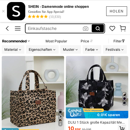
Kühltasche
SHEIN - Damenmode online shoppen
×
Lunch Tasche
HOLEN
Genießen Sie App-Special!
(10,830)
Einkaufstasche
Kühltasche Isoliert
Einkaufskorb Leopard
Recommended
Most Popular
Price
Filter
Kühltasche
Material
Eigenschaften
Muster
Farbe
Festivals
0,01€ sparen
DLIU 1 Stück große Kapazität Mehr
4
fachtaschen Blumenmuster Damen
10
,69€
10,70€