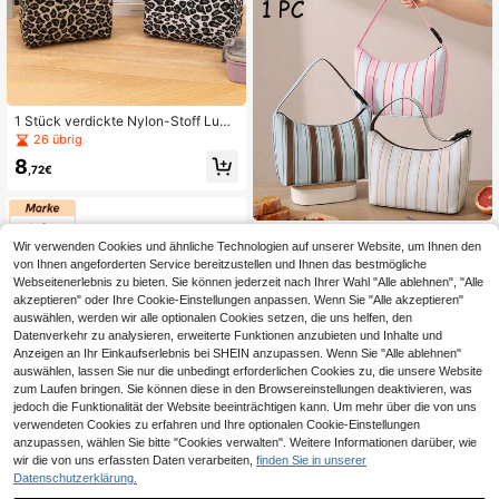
1 Stück verdickte Nylon-Stoff Lunc
hbox-Tasche mit Leopardenmuster
26 übrig
-Elementen, geeignet für Schulbed
8
arf, Arbeitsweg, Picknicks und Cam
,72€
ping, Lehrer
1 Stück gestreifter Lunch-Beutel, U
Wir verwenden Cookies und ähnliche Technologien auf unserer Website, um Ihnen den
mhängetasche, wasserdichte Oxfor
2 übrig
von Ihnen angeforderten Service bereitzustellen und Ihnen das bestmögliche
d-Stoff-Lebensmittelaufbewahrung
8
stasche, geeignet für Büro, Picknic
Webseitenerlebnis zu bieten. Sie können jederzeit nach Ihrer Wahl "Alle ablehnen", "Alle
,19€
k und Reisen, Lunchbox-Tasche
akzeptieren" oder Ihre Cookie-Einstellungen anpassen. Wenn Sie "Alle akzeptieren"
3
andere Händler
auswählen, werden wir alle optionalen Cookies setzen, die uns helfen, den
Datenverkehr zu analysieren, erweiterte Funktionen anzubieten und Inhalte und
Anzeigen an Ihr Einkaufserlebnis bei SHEIN anzupassen. Wenn Sie "Alle ablehnen"
auswählen, lassen Sie nur die unbedingt erforderlichen Cookies zu, die unsere Website
zum Laufen bringen. Sie können diese in den Browsereinstellungen deaktivieren, was
jedoch die Funktionalität der Website beeinträchtigen kann. Um mehr über die von uns
verwendeten Cookies zu erfahren und Ihre optionalen Cookie-Einstellungen
anzupassen, wählen Sie bitte "Cookies verwalten". Weitere Informationen darüber, wie
Safta
wir die von uns erfassten Daten verarbeiten,
finden Sie in unserer
Safta | Kinderbrotdose , Lunchbox
Datenschutzerklärung.
mit Druckverschluss und zuverlässi
17