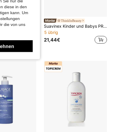
 Sie nur die
n diese in den
htigen kann. Um
nstellungen
TY EXPLOTION
ThinkInBeauty
ir die von uns
Mustela Comfort Badegel für Babys und Kinder 300 ml | Sanfte Reinigung mit zartem Duft | Tägliche Anwendung für Körper und Haar | Ab Neugeborenen | Beauty Explosion | Ihr Beauty- und Make-up-Shop – entfesseln Sie Ihr bestes Ich.
Suavinex Kinder und Babys PRIMERA CREMA facial
5 übrig
21,44€
lehnen