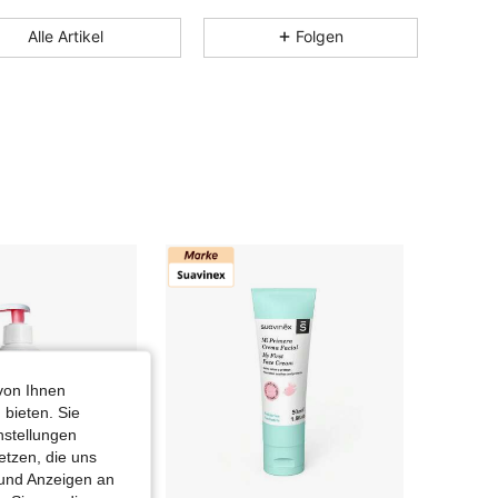
4,86
3K
6.3K
Alle Artikel
Folgen
4,86
3K
6.3K
4,86
3K
6.3K
4,86
3K
6.3K
4,86
3K
6.3K
4,86
3K
6.3K
von Ihnen
 bieten. Sie
nstellungen
etzen, die uns
 und Anzeigen an