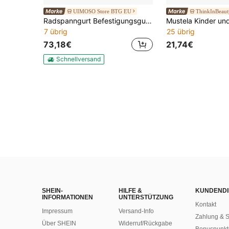
UIMOSO Store BTG EU
ThinkInBeaut
Radspanngurt Befestigungsgurt Set (50,8 x 3048 mm) mit Hochleistungshaken & O-Ring & 4540 kg Zugfestigkeit & 1512 kg Tragfähigkeit, Motorrad-Spannsystem Radsicherungsgurt Reifengurt
7 übrig
25 übrig
73,18€
21,74€
Schnellversand
SHEIN-
HILFE &
KUNDENDI
INFORMATIONEN
UNTERSTÜTZUNG
Kontakt
Impressum
Versand-Info
Zahlung & S
Über SHEIN
Widerruf/Rückgabe