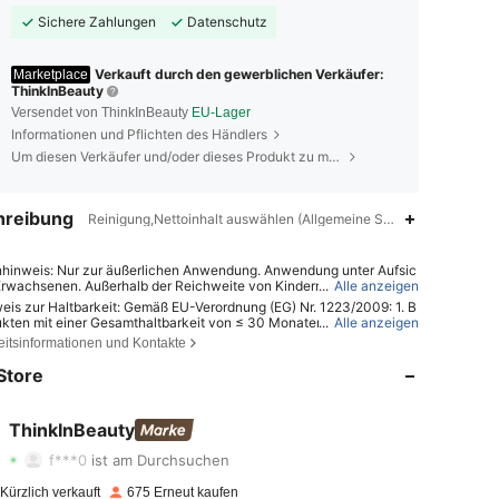
Sichere Zahlungen
Datenschutz
Verkauft durch den gewerblichen Verkäufer:
Marketplace
ThinkInBeauty
Versendet von ThinkInBeauty
EU-Lager
Informationen und Pflichten des Händlers
Um diesen Verkäufer und/oder dieses Produkt zu melden
hreibung
Reinigung,Nettoinhalt auswählen (Allgemeine Spezifikation),Rein
hinweis: Nur zur äußerlichen Anwendung. Anwendung unter Aufsic
Erwachsenen. Außerhalb der Reichweite von Kindern aufbewahren.
...
Alle anzeigen
t mit den Augen vermeiden. Anwendung gemäß Gebrauchsanweisu
eis zur Haltbarkeit: Gemäß EU-Verordnung (EG) Nr. 1223/2009: 1. B
 Reizungen oder Unwohlsein die Anwendung abbrechen.
ukten mit einer Gesamthaltbarkeit von ≤ 30 Monaten: Das Verfallsd
...
Alle anzeigen
4,86
3K
6.3K
rd auf der Verpackung durch ein Sanduhrsymbol ⌛ + Datum oder au
eitsinformationen und Kontakte
ch durch „Mindestens haltbar bis“ oder „Mindestens haltbar bis End
tum angegeben; 2. Bei Produkten mit einer Gesamthaltbarkeit von >
Store
4,86
3K
6.3K
ten: Die Kennzeichnung erfolgt mit einem Symbol für ein offenes
M, wobei M für Monate steht. Hinweis: Produkte in Einwegverpacku
icht zu öffnende Waren und andere spezifizierte Artikel sind von der
4,86
3K
6.3K
ThinkInBeauty
chnungspflicht ausgenommen. Bitte beachten Sie ausschließlich di
5***p
ist
Vor 1 Tag
gefolgt
eichnung auf der Produktverpackung; verwenden Sie das Produkt
f***0
ist am Durchsuchen
ehr, wenn Anzeichen von Verderb auftreten.
4,86
3K
6.3K
Kürzlich verkauft
675 Erneut kaufen