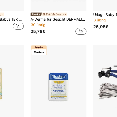
y
ThinkInBeauty
Uriage Kinder und Babys 1ER cold cream tratamiento hidratante
A-Derma für Gesicht DERMALIBOUR+ Cica-Reinigungsgel
3 übrig
30 übrig
26,95€
25,78€