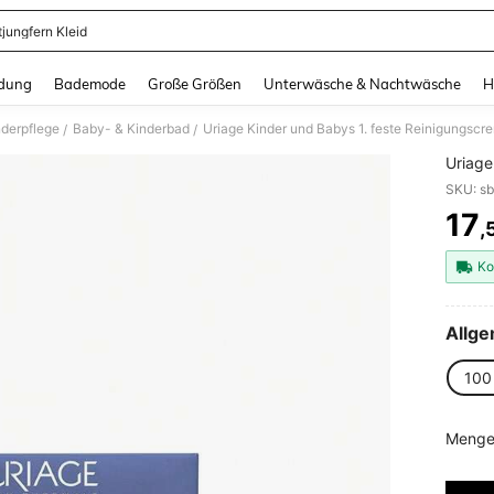
tjungfern Kleid
and down arrow keys to navigate search Zuletzt gesucht and Suche und Finde. Pr
dung
Bademode
Große Größen
Unterwäsche & Nachtwäsche
H
derpflege
Baby- & Kinderbad
Uriage Kinder und Babys 1. feste Reinigungscr
/
/
Uriage
SKU: s
17
,
PR
Ko
Allge
100
Menge