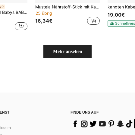
Mustela Nährstoff-Stick mit Kaltcreme 9,2g (0,32oz) - Feuchtigkeit, Windschutz
y
Mustela Kinder und Babys BABY-KIND-Massageöl
25 übrig
19,00€
16,34€
Schnellver
Mehr ansehen
ENST
FINDE UNS AUF
teuern