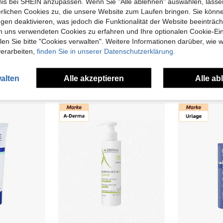
bnis bei SHEIN anzupassen. Wenn Sie "Alle ablehnen" auswählen, lassen
erlichen Cookies zu, die unsere Website zum Laufen bringen. Sie könne
gen deaktivieren, was jedoch die Funktionalität der Website beeinträc
n uns verwendeten Cookies zu erfahren und Ihre optionalen Cookie-Ei
ThinkInBeauty
BEAU
n Sie bitte "Cookies verwalten". Weitere Informationen darüber, wie w
Mustela - Haarstyler & Hautauffrischer (200ml)
Mustela Kinder und Babys Nachfüllpackung für BIO-Gel-Shampoo
verarbeiten,
finden Sie in unserer Datenschutzerklärung.
1 übrig
23,25€
17,99€
UVP:
22,99€
alten
Alle akzeptieren
Alle ab
nden