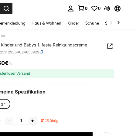
0
0
ess Enter to select.
errenkleidung
Haus & Wohnen
Kinder
Schuhe
Schmuck & Acces
eme
 Kinder und Babys 1. feste Reinigungscreme
b251129354024853929
50€
ICE AND AVAILABILITY
stenloser Versand
meine Spezifikation
 gr
:
25 übrig