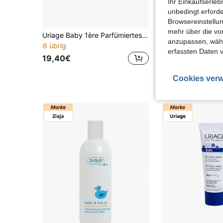
Ihr Einkaufserle
unbedingt erford
Browsereinstellun
mehr über die vo
Uriage Baby 1ère Parfümiertes Wasser 50ml (1.69fl Oz) - Parfümiertes Wasser für die Hautpflege, hypoallergen, Uriage Thermalwasser, zarter Duft, für empfindliche Haut, Verpackung, Dermokosmetik
Unineed EU
anzupassen, wähle
6 übrig
erfassten Daten 
10 übrig
19,40€
15,80€
Cookies verw
Viele Stammku