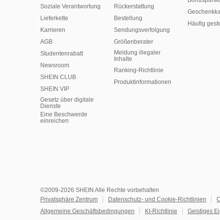
Bonuspunkt
Soziale Verantwortung
Rückerstattung
Geschenkka
Lieferkette
Bestellung
Häufig gest
Karrieren
Sendungsverfolgung
AGB
Größenberater
Meldung illegaler
Studentenrabatt
Inhalte
Newsroom
Ranking-Richtlinie
SHEIN CLUB
​Produktinformationen
SHEIN VIP
Gesetz über digitale
Dienste
Eine Beschwerde
einreichen
©2009-2026 SHEIN Alle Rechte vorbehalten
Privatsphäre Zentrum
Datenschutz- und Cookie-Richtlinien
C
Allgemeine Geschäftsbedingungen
KI-Richtlinie
Geistiges E