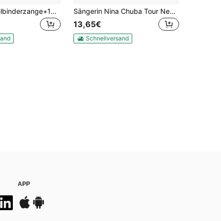
kangten Kabelbinderzange+100 Stück Edelstahl Kabelbinder Kabel Binder Set 205mm x 4,6mm
Sängerin Nina Chuba Tour Neues Album 2026 Cover T-Shirt für Männer und Frauen, Modische Pop-Musik T-Shirts, Hochwertige Baumwoll-T-Shirts Y2K
13,65€
sand
Schnellversand
APP