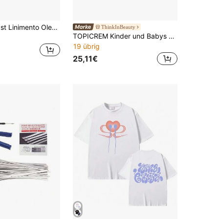
Uriage Baby 1st Linimento Oleotermal 500ml (16.91fl Oz) - Linimento für Babys, Reinigungsprodukt für den Windelbereich, Uriage Thermalwasser, Meadowfoam-Öl, Glycerin, Vitamin E, Dermokosmetik
ThinkInBeauty
TOPICREM Kinder und Babys DS+ BABY Milchschorf-Shampoo
19 übrig
25,11€