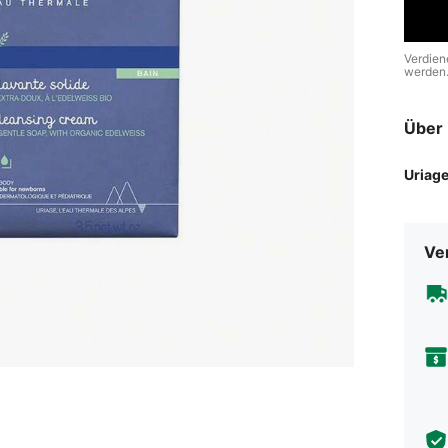
Verdien
werden
Über 
Uriag
Ve