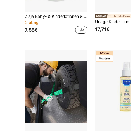
Ziaja Baby- & Kinderlotionen & -öle
ThinkInBeaut
2 übrig
17,71€
7,55€