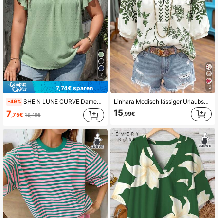
157K Follower
4,79
157K Follower
4,79
157K Follower
4,79
7
7,74€ sparen
12
SHEIN LUNE CURVE Damen Lässig Urlaub Einfarbig Cut Out Spitze V-Ausschnitt Kurzarm Bluse, Frühling/Sommer Stil
Linhara Modisch lässiger Urlaubs-Retro-eleganter Pendler 3/4-Arm Blau Blumen Muster Hemd
-49%
157K Follower
4,79
15
7
,99€
,75€
15,49€
157K Follower
4,79
157K Follower
4,79