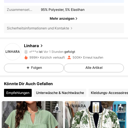
Zusammensetzung:
95% Polyester, 5% Elasthan
Mehr anzeigen
Sicherheitsinformationen und Kontakte
157K Follower
4,79
Linhara
n***e
ist
Vor 1 Stunden
gefolgt
m***4
ist am Durchsuchen
157K Follower
4,79
999K+ Kürzlich verkauft
500K+ Erneut kaufen
Folgen
Alle Artikel
157K Follower
4,79
Könnte Dir Auch Gefallen
Empfehlungen
Unterwäsche & Nachtwäsche
Kleidungs-Accessoire
157K Follower
4,79
157K Follower
4,79