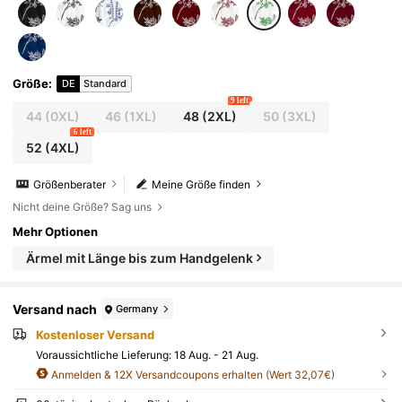
Größe
:
DE
Standard
9 left
44
(0XL)
46
(1XL)
48
(2XL)
50
(3XL)
6 left
52
(4XL)
Größenberater
Meine Größe finden
Nicht deine Größe? Sag uns
Mehr Optionen
Ärmel mit Länge bis zum Handgelenk
Versand nach
Germany
Kostenloser Versand
Voraussichtliche Lieferung:
18 Aug. - 21 Aug.
Anmelden & 12X Versandcoupons erhalten (Wert 32,07€)