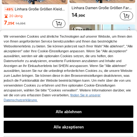
7
Linhara Damen Große Größen Farbblock Blumen Muster & Gestreift V-Ausschnitt Kurzarm Lässig Bluse, Vintage Chic für Pendeln, Urlaub, Alltag, Frühling/Sommer
Linhara Große Größen Kleid mit Blume Muster und Rüschensaum
-49%
14
,99€
20 übrig
7
,25€
14,35€
Wir verwenden Cookies und ähnliche Technologien auf unserer Website, um Ihnen den
von Ihnen angeforderten Service bereitzustellen und Ihnen das bestmögliche
Webseitenerlebnis zu bieten. Sie können jederzeit nach Ihrer Wahl "Alle ablehnen", "Alle
akzeptieren" oder Ihre Cookie-Einstellungen anpassen. Wenn Sie "Alle akzeptieren"
auswählen, werden wir alle optionalen Cookies setzen, die uns helfen, den
Datenverkehr zu analysieren, erweiterte Funktionen anzubieten und Inhalte und
Anzeigen an Ihr Einkaufserlebnis bei SHEIN anzupassen. Wenn Sie "Alle ablehnen"
auswählen, lassen Sie nur die unbedingt erforderlichen Cookies zu, die unsere Website
zum Laufen bringen. Sie können diese in den Browsereinstellungen deaktivieren, was
jedoch die Funktionalität der Website beeinträchtigen kann. Um mehr über die von uns
verwendeten Cookies zu erfahren und Ihre optionalen Cookie-Einstellungen
anzupassen, wählen Sie bitte "Cookies verwalten". Weitere Informationen darüber, wie
wir die von uns erfassten Daten verarbeiten,
finden Sie in unserer
Datenschutzerklärung.
Alle ablehnen
16
Franclia Damen Große Größen Frühling/Sommer Französischer Minimalistischer Pendlerstil Rundhals Perlendekor Tulpenmuster Glänzende Elegante Satin Bluse, Geeignet für Damen Abschlussanlässe, Elegant, Modisch, Lässig, Pendlerstil
40 übrig
EMERY ROSE Große Größen Knopfleiste Blumen Muster lässig Alltags Bluse Businesslook lässig Damen Oberteile Süße Blusen für Damen Neueste Oberteile für Damen Neue Ankunft Blusen für Damen Zanzea Blusen für Damen Blusen für Damen lässig Bluse für Damen lässig Bluse für Damen Neue Ankunft Bluse Bluse lässig Damen Damen Blumen Bluse
Alle akzeptieren
14
,99€
12
,49€