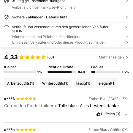
30-tägige kostenlose Rückgabe
Vorbehaltlich der Fair-Use-Richtlinie
Sichere Zahlungen · Datenschutz
Verkauft und versendet durch den gewerblichen Verkäufer:
SHEIN
Informationen und Pflichten des Händlers
Um diesen Verkäufer und/oder dieses Produkt zu melden
4,33
(63)
Mehr anzeigen
Kleiner
Richtige Größe
Größer
1%
84%
15%
Arbeitsoutfits
(1)
Winteroutfits
(1)
lässig
(1)
elegant
(1)
s***6
Farbe: Blau / Größe: 5XL
Getreu den Produktbildern:
Tolle
bluse
Alles
bestens
danke
Hilfreich
(0)
s***n
Farbe: Blau / Größe: 0XL