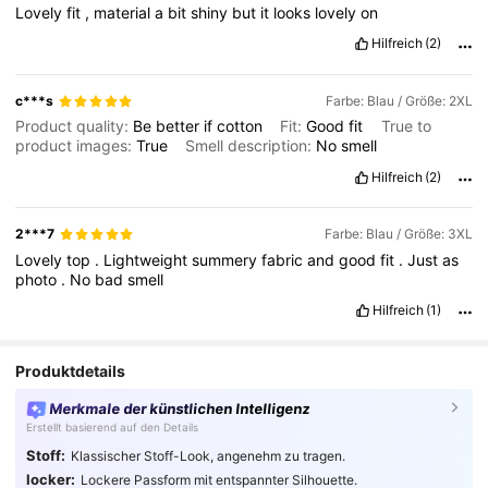
Lovely
fit
,
material
a
bit
shiny
but
it
looks
lovely
on
Hilfreich
(2)
c***s
Farbe: Blau / Größe: 2XL
Product quality:
Be
better
if
cotton
Fit:
Good
fit
True to
product images:
True
Smell description:
No
smell
Hilfreich
(2)
2***7
Farbe: Blau / Größe: 3XL
Lovely
top
.
Lightweight
summery
fabric
and
good
fit
.
Just
as
photo
.
No
bad
smell
Hilfreich
(1)
Produktdetails
Merkmale der künstlichen Intelligenz
Erstellt basierend auf den Details
Stoff:
Klassischer Stoff-Look, angenehm zu tragen.
locker:
Lockere Passform mit entspannter Silhouette.