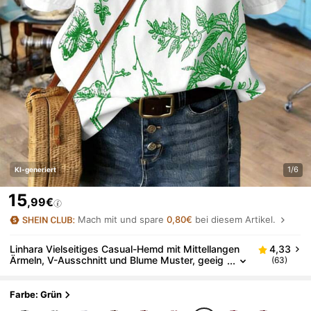
1/6
KI-generiert
15
,99€
Mach mit und spare
0,80€
bei diesem Artikel.
Linhara Vielseitiges Casual-Hemd mit Mittellangen
4,33
Ärmeln, V-Ausschnitt und Blume Muster, geeig
(63)
net für Pendeln, Urlaub, Frühling/Sommer/Herbs
t, Große Größen
Farbe: Grün