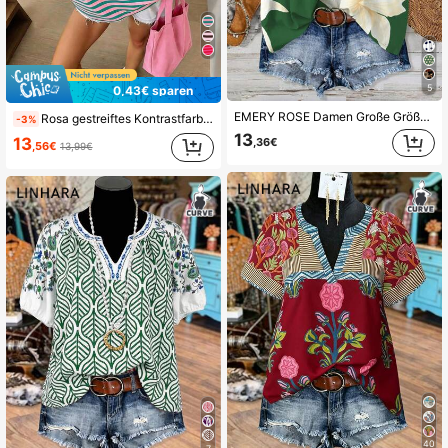
5
0,43€ sparen
EMERY ROSE Damen Große Größen Sommer Lässiges Locker Geschnittenes T-Shirt mit Blume Muster
Rosa gestreiftes Kontrastfarben T-Shirt, Y2K süßer Sommer für Frauen, lässiges T-Shirt für Frauen, Valentinstag Shirt für Frauen, Frauen Große Größen lässiges Rundhals Kurzarm T-Shirt
-3%
13
13
,36€
,56€
13,99€
40