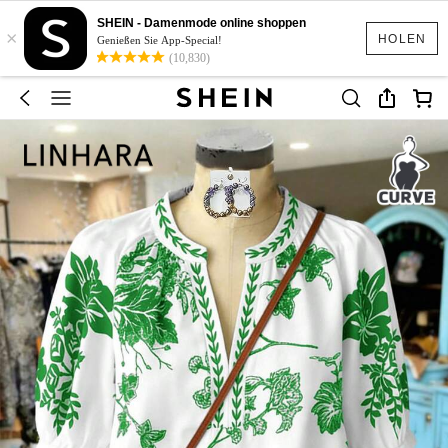
SHEIN - Damenmode online shoppen
×
HOLEN
Genießen Sie App-Special!
(10,830)