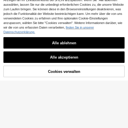
Anzeigen an Ihr Einkaufserlebnis bei SHEIN anzupassen. Wenn Sie "Alle ablehnen"
auswählen, lassen Sie nur die unbedingt erforderlichen Cookies zu, die unsere Website
zum Laufen bringen. Sie können diese in den Browsereinstellungen deaktivieren, was
HELLCOOL RGB Schalter Controller
jedoch die Funktionalität der Website beeinträchtigen kann. Um mehr über die von uns
-Kabel PC Spiel Joysticks-Wireless
5 übrig
verwendeten Cookies zu erfahren und Ihre optionalen Cookie-Einstellungen
iOS / Android Fernbedienung mit Lic
anzupassen, wählen Sie bitte "Cookies verwalten". Weitere Informationen darüber, wie
22
ht / Programmierbar für Schalter Zu
,86€
wir die von uns erfassten Daten verarbeiten,
finden Sie in unserer
behör
Datenschutzerklärung.
GAMINJA Für Switch 2 Konsole Zu
behör Aufbewahrungstasche, PU-
31 übrig
Material, Innentaschen & Kartensch
Alle ablehnen
20
litze, Reise-Aufbewahrung Outdoor
,42€
wasserdichter Schutzkoffer, integri
ert 10 Spielkarten, tragbare Konsole
Alle akzeptieren
n Tragetasche
ZUM WARENKORB
Cookies verwalten
JETZT EINKAUFEN
HINZUFÜGEN
Sony
Sony PlayStation Until Dawn Hits –
Version 16
3 übrig
29
,94€
iplay 1 Stück - 4-lagige abnehmbar
e Game Controller Ladestation Aufb
7 übrig
ewahrungsständer kompatibel mit P