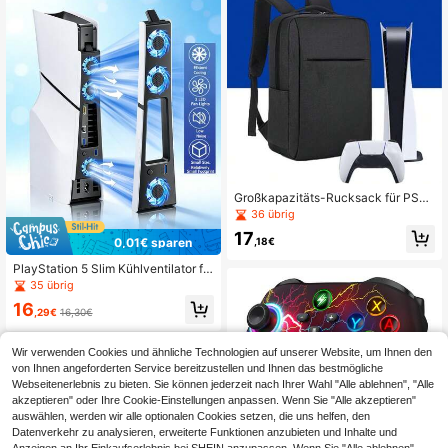
Großkapazitäts-Rucksack für PS-5
Konsole Geräumige Reisetasche pa
36 übrig
sst Konsole, Controller, Monitor, Kop
17
fhörer, Spiele-Discs, Ladegeräte &
,18€
0,01€ sparen
Zubehör Stoßfestes Design für den
Transport, dedizierter Gaming-Kons
PlayStation 5 Slim Kühlventilator fü
ole-Rucksack
r PlayStation 5 Slim Disc/Digital Ko
35 übrig
nsole - 2 einstellbare Geschwindigk
16
eitsstufen, leise, geräuscharm, effizi
,29€
16,30€
ente Kühlung mit LED-Lüfterbeleuc
htung, USB-Anschluss, kompaktes
Plug & Play Gaming-Zubehör
Wir verwenden Cookies und ähnliche Technologien auf unserer Website, um Ihnen den
von Ihnen angeforderten Service bereitzustellen und Ihnen das bestmögliche
Webseitenerlebnis zu bieten. Sie können jederzeit nach Ihrer Wahl "Alle ablehnen", "Alle
akzeptieren" oder Ihre Cookie-Einstellungen anpassen. Wenn Sie "Alle akzeptieren"
auswählen, werden wir alle optionalen Cookies setzen, die uns helfen, den
Datenverkehr zu analysieren, erweiterte Funktionen anzubieten und Inhalte und