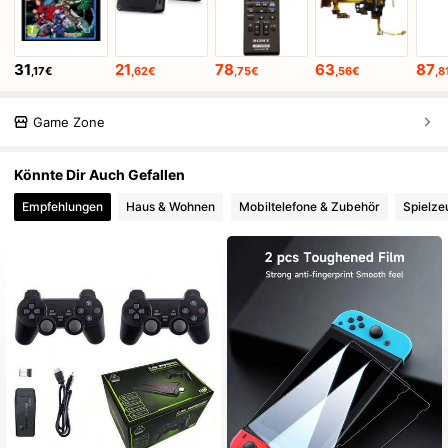
31
21
78
63
87
,17€
,62€
,75€
,56€
,8
Game Zone
Könnte Dir Auch Gefallen
Empfehlungen
Haus & Wohnen
Mobiltelefone & Zubehör
Spielze