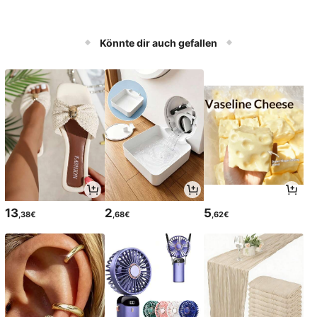
Könnte dir auch gefallen
13
2
5
,38€
,68€
,62€