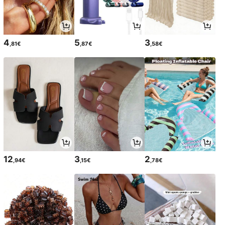
4
5
3
,81€
,87€
,58€
12
3
2
,94€
,15€
,78€