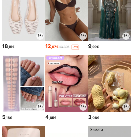
18
12
9
,15€
,97€
,99€
13,32€
-2%
5
4
3
,18€
,85€
,08€