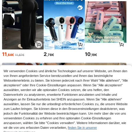
11
2
10
,84€
,78€
,19€
11,87€
Wir verwenden Cookies und ähnliche Technologien auf unserer Website, um Ihnen den
von Ihnen angeforderten Service bereitzustellen und Ihnen das bestmögliche
Webseitenerlebnis zu bieten. Sie können jederzeit nach Ihrer Wahl "Alle ablehnen", "Alle
akzeptieren" oder Ihre Cookie-Einstellungen anpassen. Wenn Sie "Alle akzeptieren"
auswählen, werden wir alle optionalen Cookies setzen, die uns helfen, den
Datenverkehr zu analysieren, erweiterte Funktionen anzubieten und Inhalte und
Anzeigen an Ihr Einkaufserlebnis bei SHEIN anzupassen. Wenn Sie "Alle ablehnen"
auswählen, lassen Sie nur die unbedingt erforderlichen Cookies zu, die unsere Website
zum Laufen bringen. Sie können diese in den Browsereinstellungen deaktivieren, was
jedoch die Funktionalität der Website beeinträchtigen kann. Um mehr über die von uns
verwendeten Cookies zu erfahren und Ihre optionalen Cookie-Einstellungen
12
3
10
anzupassen, wählen Sie bitte "Cookies verwalten". Weitere Informationen darüber, wie
,84€
,73€
,25€
wir die von uns erfassten Daten verarbeiten,
finden Sie in unserer