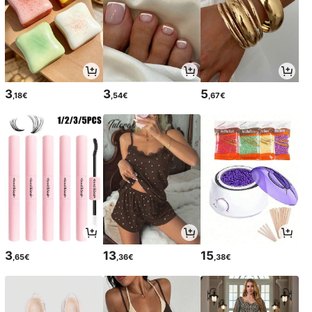
3
3
5
,18€
,54€
,67€
3
13
15
,65€
,36€
,38€