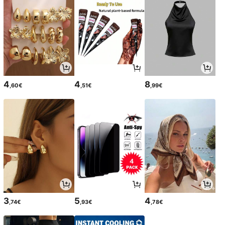
4
4
8
,60€
,51€
,99€
3
5
4
,74€
,93€
,78€