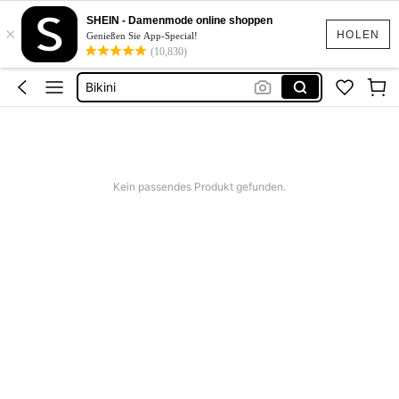
Festival Outfit Damen
SHEIN - Damenmode online shoppen
×
Squishies
HOLEN
Genießen Sie App-Special!
(10,830)
Sommerkleider Für Damen
Bikini
Bikini Set Damen
Festival Outfit Damen
Squishies
Kein passendes Produkt gefunden.