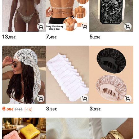
13
7
5
,99€
,49€
,23€
6
3
3
,08€
,38€
,03€
6,18€
-1%