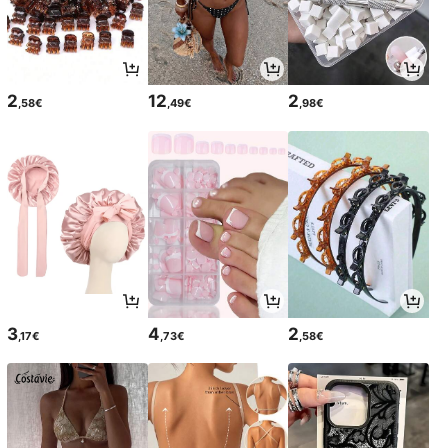
2
12
2
,58€
,49€
,98€
3
4
2
,17€
,73€
,58€