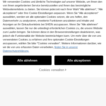
Wir verwenden Cookies und ähnliche Technologien auf unserer Website, um Ihnen den
von Ihnen angeforderten Service bereitzustellen und Ihnen das bestmögliche
Webseitenerlebnis zu bieten. Sie können jederzeit nach Ihrer Wahl "Alle ablehnen", "Alle
akzeptieren" oder Ihre Cookie-Einstellungen anpassen. Wenn Sie "Alle akzeptieren"
6
auswählen, werden wir alle optionalen Cookies setzen, die uns helfen, den
Datenverkehr zu analysieren, erweiterte Funktionen anzubieten und Inhalte und
6 Stück/Packung Weihnachts-Gaz
Anzeigen an Ihr Einkaufserlebnis bei SHEIN anzupassen. Wenn Sie "Alle ablehnen"
e Tischläufer - 10ft Terrakotta Boho
3
,98€
auswählen, lassen Sie nur die unbedingt erforderlichen Cookies zu, die unsere Website
Stil Gaze Tischläufer, geeignet für B
aby-Shower, Hochzeit, Garten, Lan
zum Laufen bringen. Sie können diese in den Browsereinstellungen deaktivieren, was
dhaus Esszimmer Dekoration
jedoch die Funktionalität der Website beeinträchtigen kann. Um mehr über die von uns
verwendeten Cookies zu erfahren und Ihre optionalen Cookie-Einstellungen
anzupassen, wählen Sie bitte "Cookies verwalten". Weitere Informationen darüber, wie
wir die von uns erfassten Daten verarbeiten,
finden Sie in unserer
22
Datenschutzerklärung.
12/15 Zoll runde PP-gewebte Platzs
ets, 4,72 Zoll Untersetzer, in mehrer
#2 Bestseller
in Tischset Platzdeckchen
Alle ablehnen
Alle akzeptieren
en Farben erhältlich, Kunststoffmat
2
erial, waschbar, hitzeisolierende Pla
,88€
tzsets, Untersetzer, Vasenuntersetz
Cookies verwalten
ZUM WARENKORB HINZUFÜGEN
er, Tischdekoration, geeignet für Ho
chzeit, Feiertagsparty, Restaurant,
Küche, Weihnachts- und Neujahrsp
0,01€ sparen
arty Dekoration
Handgefertigte gehäkelte Doily Plat
zmats, Boho runde Spitzen Unterse
3
,48€
3,49€
tzer, 10/14 Zoll Spitzen Tischsets, V
intage dekorierte Spitzen Blumentis
chdecken, leicht zu waschen für H
ochzeitsdeko, Geschirr, DIY Heimzu