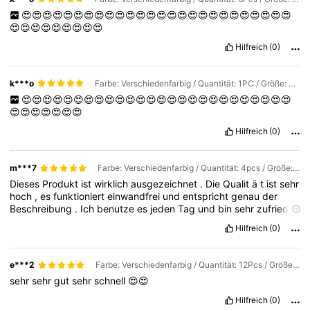
😍😍😍😍😍😍😍😍😍😍😍😍😍😍😍😍😍😍😍😍😍😍😍😍😍😍
😍😍😍😍😍😍😍😍😍
Hilfreich
(0)
k***o
Farbe: Verschiedenfarbig / Quantität: 1PC / Größe: 38cm Round
😍😍😍😍😍😍😍😍😍😍😍😍😍😍😍😍😍😍😍😍😍😍😍😍😍😍
😍😍😍😍😍😍😍
Hilfreich
(0)
m***7
Farbe: Verschiedenfarbig / Quantität: 4pcs / Größe: 38cm Round
Dieses
Produkt
ist
wirklich
ausgezeichnet
.
Die
Qualit
ä
t
ist
sehr
hoch
,
es
funktioniert
einwandfrei
und
entspricht
genau
der
Beschreibung
.
Ich
benutze
es
jeden
Tag
und
bin
sehr
zufrieden
.
Klare
Kaufempfehlung
.
Hilfreich
(0)
e***2
Farbe: Verschiedenfarbig / Quantität: 12Pcs / Größe: 38cm Round
sehr
sehr
gut
sehr
schnell
😍😍
Hilfreich
(0)