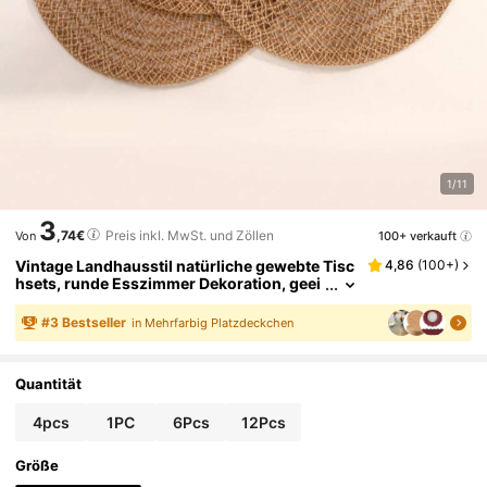
1/11
3
,74€
Preis inkl. MwSt. und Zöllen
100+ verkauft
Von
Vintage Landhausstil natürliche gewebte Tisc
4,86
(
100+
)
hsets, runde Esszimmer Dekoration, geei
gnet für Restaurants, Zuhause und Famili
enfeiern
#
3
Bestseller
in Mehrfarbig Platzdeckchen
Quantität
4pcs
1PC
6Pcs
12Pcs
Größe