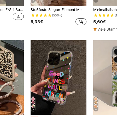
7
4
Blumen Feder Chiffon E-Stil Buntglas Sonnenblume bemalt Anti-Sturz Handyhülle kompatibel mit iPhone 14, 14 Pro, 14 Pro Max, 13, 13 Pro, 13 Pro Max, 11, 11 Pro Max, 12, 12 Pro, 12 Pro Max, XR, XS, 15, 15 Pro, 15 Pro Max, 16, 16 Pro, 16 Pro Max, 17, 17 Pro, 17 Air, 17 Pro Max, S23, S24, A04, A05, A14, A12, A15, A33, A53, A32, A35, A34, 13, 13 Pro, 14, 14 Pro, 15, 15 Pro, Premium Anti-Sturz Handyhülle
Stoßfeste Slogan-Element Mode Handyhüllen, klare Schutzhüllen kompatibel mit Apple 17/17Pro/17Promax/16 Pro Max/17/15/14/13/12/11, praktisch und modisch, neues kreatives Design, Ästhetik, hochwertige Airbag-Schutzhüllen geeignet für Männer und Frauen, Jahrestags-Geschenk, Geburtstagsparty, Muttertag
(500+)
(
5,33€
5,60€
Viele Sta
8
12