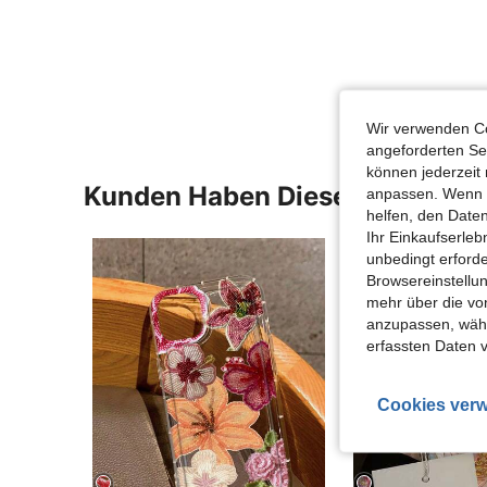
Wir verwenden Co
angeforderten Ser
können jederzeit 
Kunden Haben Diese Artikel A
anpassen. Wenn Si
helfen, den Date
Ihr Einkaufserle
unbedingt erford
Browsereinstellun
mehr über die vo
anzupassen, wähle
erfassten Daten 
Cookies verw