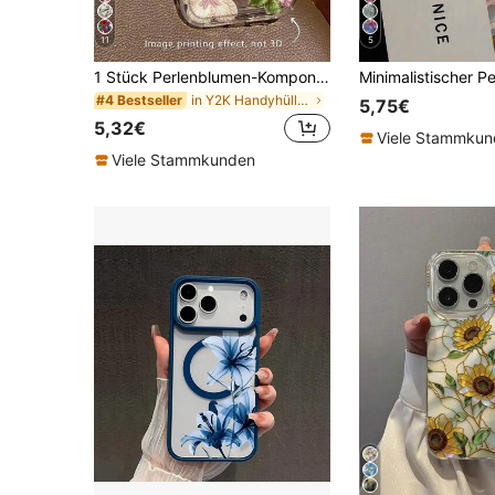
11
5
1 Stück Perlenblumen-Komponenten-Muster weiche stoßfeste Handyhülle kompatibel mit 16/11/12/13/14/15/15pro/15 Plus/15 Promax/12pro/13pro/14pro/12mini/13mini/11promax/12promax/13promax/14promax/14plus/16Pro/16plus/16promax&kompatibel mit Samsung /A54/A14/A12/A13/A15/A32/A33/A24/A52S/S20/S21/S22/S23/S24/S23Plus/S24ultra/S25/A15/A33/A23, Y2K
in Y2K Handyhüllen
#4 Bestseller
5,75€
5,32€
Viele Stammku
Viele Stammkunden