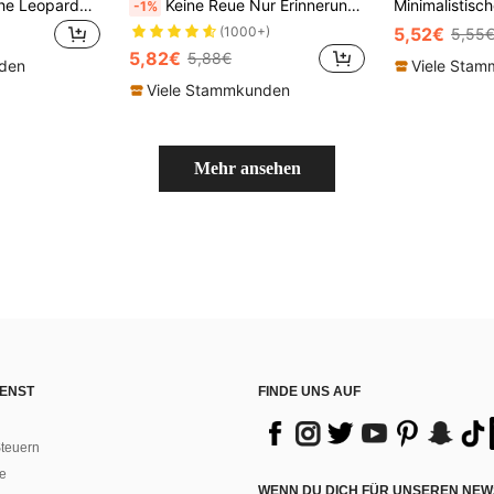
Süße minimalistische Leoparden-Muster Mode Handyhülle, einfach gemalte strukturierte braune Umhängeband-Schlaufe, kompatibel mit iPhone 16/15/XR/16 Pro Max/7P 8P/P12 Pro Max/P13 Pro Max/P14 Pro Max/P13/P14/P11/P12/P14, XS/XS Max/7 8 GES2, A03s, A03 Core, A04, A12, A13, A14, A21s, A22, A23, A24, A32, A33 A34, A5 A51 A52, A53, A54, süße und modische dicke Handyhülle, Frühlingsgeschenk, Geburtstagsfest
Keine Reue Nur Erinnerungen Muster Spiegel Anti-Sturz Handyhülle, kompatibel mit iPhone 13/11/17/17pro/16/14/15/15pro/15 Plus/15 Promax/11pro/12pro/13pro/14pro/11promax/12promax/13promax/14promax/14plus/17pro Max/17Air/16Pro/16plus/16promax/17promax & kompatibel mit Samsung Galaxy/A54/A14/A12/A13/A15/A32/A33/A24/A52S/S20/S21/S22/S23/S24/S23Plus/S24ultra/S25/A15/A33/A23
-1%
5,52€
(1000+)
5,55
5,82€
5,88€
nden
Viele Sta
Viele Stammkunden
Mehr ansehen
ENST
FINDE UNS AUF
teuern
e
WENN DU DICH FÜR UNSEREN NEW