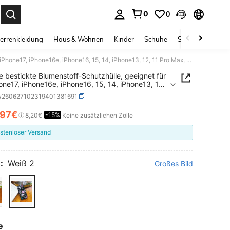
0
0
ess Enter to select.
errenkleidung
Haus & Wohnen
Kinder
Schuhe
Schmuck & Acces
Vintage bestickte Blumenstoff-Schutzhülle, geeignet für Air iPhone17, iPhone16e, iPhone16, 15, 14, iPhone13, 12, 11 Pro Max, S25 Edge, S24, S23 Ultra, Pixel 10, 9, 8 Pro
e bestickte Blumenstoff-Schutzhülle, geeignet für
hone17, iPhone16e, iPhone16, 15, 14, iPhone13, 12,
11 Pro Max, S25 Edge, S24, S23 Ultra, Pixel 10, 9, 8 Pro
w260627102319401381691
,97€
-15%
ICE AND AVAILABILITY
8,20€
Keine zusätzlichen Zölle
stenloser Versand
:
Weiß 2
Großes Bild
e