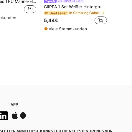
Minimalistisches TPU Marine-Elemente stoßfeste 1 Stück Feder & Perle bestickte Palme & Handyhülle, kompatibel mit 17, 16, 15, 14, 13, 12, 11 Pro Max, Air und Serie, internationale Version, nicht die inländische Version Frühling, Strand
GIIPPAFARM
GIIPPA 1 Set Weißer Hintergrund mit schwarzem Punktmuster Handyhülle + rosa Saugnapf, geeignet für iPhone 17 Pro Max, 16 Pro Max, 15 Pro Max, 14 Pro Max, koreanisch stylisch und interessantes Handyhülle, kompatibel mit iPhone 11/12/13/14/15/16 Pro Max Plus, elegantes Design geeignet für Männer und Frauen, ideales Geschenk zu Weihnachten, Valentinstag, Ostern, Hochzeitssaison und Geburtstag für Freundin
€
in Samsung Galaxy S25 FE Handyhüllen
#1 Bestseller
mmkunden
5,44€
Viele Stammkunden
APP
SLETTER ANMELDEST, KANNST DU DIE NEUESTEN TRENDS VOR