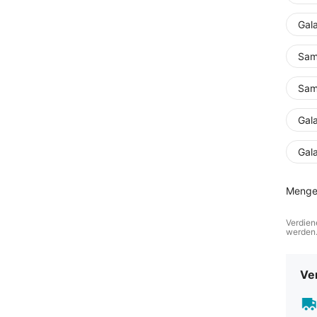
Gal
Sam
Sam
Gal
Gal
Menge
Verdien
werden
Ve