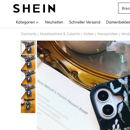
Brau
Use up 
Kategorien
Neuheiten
Schneller Versand
Damenbeklei
Startseite
Mobiltelefone & Zubehör
Hüllen
Handyhüllen
Modi
/
/
/
/