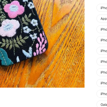
iPh
Appl
iPh
iPh
iPh
iPh
iPh
iPh
iPh
Gal