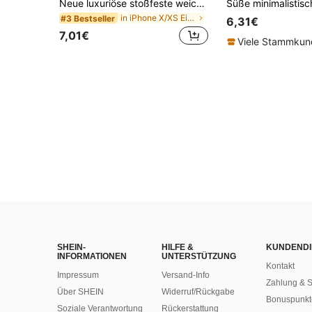
Neue luxuriöse stoßfeste weiche beige Handyhülle, kompatibel mit iPhone 17 16 15 Pro 14 Plus 13 12 11 17 Pro Max Air XR XS Max X/XS 7/8 Plus 7/8, stoßfeste glatte Schutzhülle, langanhaltend Design, hautfreundliches Material
in iPhone X/XS Einfache Handyhüllen
#3 Bestseller
6,31€
7,01€
Viele Stammku
SHEIN-
HILFE &
KUNDENDI
INFORMATIONEN
UNTERSTÜTZUNG
Kontakt
Impressum
Versand-Info
Zahlung & S
Über SHEIN
Widerruf/Rückgabe
Bonuspunkt
Soziale Verantwortung
Rückerstattung