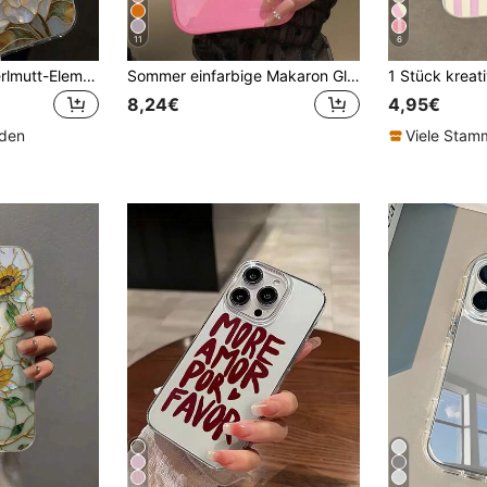
11
6
Minimalistischer Perlmutt-Element Künstliche Perle Blumen bemalter eleganter neuer Chiffon Modisches Handyhülle kompatibel mit iPhone 17/17 Pro Max, 15, 16/16 Pro, 15 Pro Max, P13, P14, P11 weiche Hülle, P12, XS, XR, 7/8, 7/8 Plus, A14, A15, S23 Ultra, A50, A12, A32, A52, A72, A51, A21S, A13, A14, S22 Ultra, S23, A33, A53, S20 FE, internationale Version, nicht die inländische Version Geburtstagsgeschenk Feier
Sommer einfarbige Makaron Glas Nacktmaschine Textur gerade Kante mit Linsenfilm 16 ProMax Handyhülle, fingerabdruckfest minimalistischer Schutzcover für 13/14 Pro/15 Pro Max/11/12
8,24€
4,95€
nden
Viele Sta