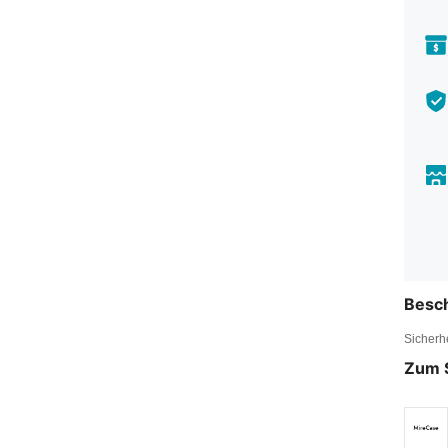
Besc
Sicherh
Zum 