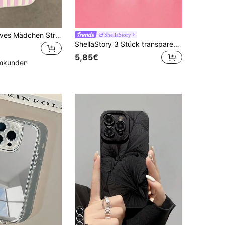
1 Stück kreatives Mädchen Streifenmuster matter strukturierter TPU Stoßfester modischer Handyhülle kompatibel mit Iphone11/12/13/14/15/16/17 Pro Max/Plus, A56/55/54/53/52/51, S25/24/23/22/21 Serie
ShellaStory
ShellaStory 3 Stück transparente Anti-Drop Soft TPU Handyhülle, UV Muster mit Streifen, rosa Streifen & Kirsche Zitrone Buchstaben Muster, geeignet für iPhone/Honor/ (internationale Version)
5,85€
mmkunden