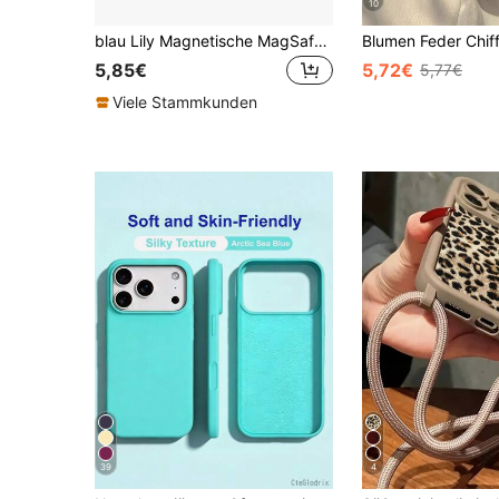
10
blau Lily Magnetische MagSafe Schnellverschluss Handyhülle, kompatibel mit iPhone 17, 17 Air, 17 Pro, 17 Pro Max, 16, 15, 14 Pro Max, 13, 12, 11 Plus und Galaxy S22/S23/S24/S25 Ultra/FE+, stoßfeste Acryl Handy Schutzhülle, magnetische Handy Schutzhülle, stilvoll und langanhaltend
5,85€
5,72€
5,77€
Viele Stammkunden
39
4