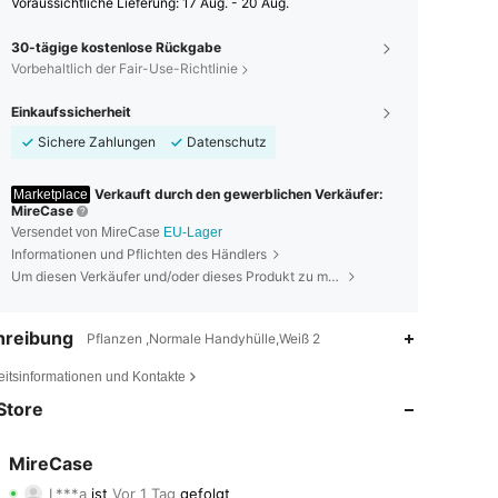
Voraussichtliche Lieferung:
17 Aug. - 20 Aug.
30-tägige kostenlose Rückgabe
Vorbehaltlich der Fair-Use-Richtlinie
Einkaufssicherheit
Sichere Zahlungen
Datenschutz
Verkauft durch den gewerblichen Verkäufer:
Marketplace
MireCase
Versendet von MireCase
EU-Lager
Informationen und Pflichten des Händlers
Um diesen Verkäufer und/oder dieses Produkt zu melden
hreibung
Pflanzen ,Normale Handyhülle,Weiß 2
5,00
1.8K
3
eitsinformationen und Kontakte
Store
5,00
1.8K
3
5,00
1.8K
3
MireCase
L***a
ist
Vor 1 Tag
gefolgt
c***a
ist am Durchsuchen