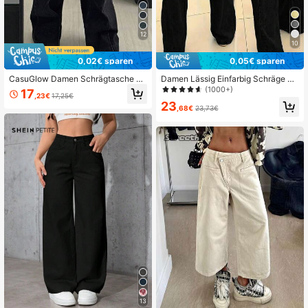
12
10
0,02€ sparen
0,05€ sparen
CasuGlow Damen Schrägtasche Sc
Damen Lässig Einfarbig Schräge Ta
hlupfhose weites Bein Lässig Jeans
schen Gerade Bein Jeans Frühling
(1000+)
17
,23€
17,25€
Schwarz Herbst
23
,68€
23,73€
13