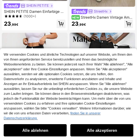
SHEIN PETITE
StreetHx
SHEIN PETITE Damen Einfarbige Je
ans mit Knopfleiste und Taschen, Ei
(1000+)
StreetHx Damen Vintage Amer
NEW
nfach und Lässig, Alltagskleidung, f
ikanisch Lässig Gelbe Denim Jean
23
23
ür zierliche Frauen
,99€
,99€
s, Ganzjährige Vielseitige Jeans für
den Alltag, Reisen, Schule und Urla
ub
Wir verwenden Cookies und ähnliche Technologien auf unserer Website, um Ihnen den
von Ihnen angeforderten Service bereitzustellen und Ihnen das bestmögliche
Webseitenerlebnis zu bieten. Sie können jederzeit nach Ihrer Wahl "Alle ablehnen", "Alle
akzeptieren" oder Ihre Cookie-Einstellungen anpassen. Wenn Sie "Alle akzeptieren"
auswählen, werden wir alle optionalen Cookies setzen, die uns helfen, den
Datenverkehr zu analysieren, erweiterte Funktionen anzubieten und Inhalte und
Anzeigen an Ihr Einkaufserlebnis bei SHEIN anzupassen. Wenn Sie "Alle ablehnen"
auswählen, lassen Sie nur die unbedingt erforderlichen Cookies zu, die unsere Website
zum Laufen bringen. Sie können diese in den Browsereinstellungen deaktivieren, was
jedoch die Funktionalität der Website beeinträchtigen kann. Um mehr über die von uns
verwendeten Cookies zu erfahren und Ihre optionalen Cookie-Einstellungen
9
anzupassen, wählen Sie bitte "Cookies verwalten". Weitere Informationen darüber, wie
wir die von uns erfassten Daten verarbeiten,
finden Sie in unserer
0,23€ sparen
7
Datenschutzerklärung.
#Monochromer Denim
Maija
Alle ablehnen
Alle akzeptieren
1 Stück amerikanischer Streetstyle
Maija Damen Lässig Einfarbige Sch
minimalistische Damen-Jeans mit
rägtaschen Hose