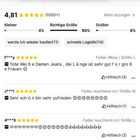
4,81
(1000+)
Mehr anzeigen
Kleiner
Richtige Größe
Größer
4%
90%
6%
werde ich wieder kaufen
(11)
schnelle Logistik
(14)
f***y
Farbe: Weiss / Größe: L
Tolle
Wei
ß
e
Damen
Jeans
,
die
L
ä
nge
ist
sehr
gut
f
ü
r
gro
ß
e
Frauen
😉
Hilfreich
(3)
J***l
Farbe: leuchtend rot / Größe: M
Sehr
sch
ö
n
bin
sehr
zufrieden
😍😍😍😍😍😍😍😍
Hilfreich
(1)
4***5
Farbe: leuchtend rot / Größe: L
🫶🫶🫶🫶🫶🫶🫶😍😍😍😍😍😍😍👍👍👍👍👍👍👍👍
Hilfreich
(2)