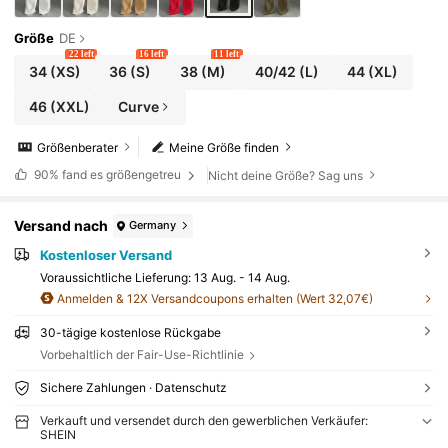
Größe
DE
22 left
16 left
11 left
34
(XS)
36
(S)
38
(M)
40/42
(L)
44
(XL)
46
(XXL)
Curve
Größenberater
Meine Größe finden
90%
fand es größengetreu
Nicht deine Größe? Sag uns
Versand nach
Germany
Kostenloser Versand
Voraussichtliche Lieferung:
13 Aug. - 14 Aug.
Anmelden & 12X Versandcoupons erhalten (Wert 32,07€)
30-tägige kostenlose Rückgabe
Vorbehaltlich der Fair-Use-Richtlinie
Sichere Zahlungen · Datenschutz
Verkauft und versendet durch den gewerblichen Verkäufer:
SHEIN