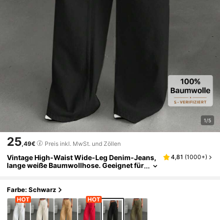
1/5
25
,49€
Preis inkl. MwSt. und Zöllen
Vintage High-Waist Wide-Leg Denim-Jeans,
4,81
(
1000+
)
lange weiße Baumwollhose. Geeignet für
Frühling/Sommer Alltag, Büro und Date-
Outfits. Lässiges Schwarz für den Herbst
Farbe: Schwarz