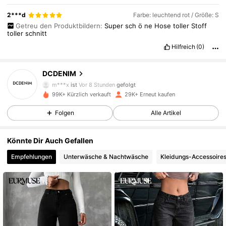
2***d
Farbe: leuchtend rot / Größe: S
Getreu den Produktbildern:
Super
sch
ö
ne
Hose
toller
Stoff
toller
schnitt
Hilfreich
(0)
8.4K Follower
4,75
DCDENIM
m***x
ist
Vor 8 Stunden
gefolgt
99K+ Kürzlich verkauft
29K+ Erneut kaufen
8.4K Follower
4,75
Folgen
Alle Artikel
8.4K Follower
4,75
Könnte Dir Auch Gefallen
Empfehlungen
Unterwäsche & Nachtwäsche
Kleidungs-Accessoire
8.4K Follower
4,75
8.4K Follower
4,75