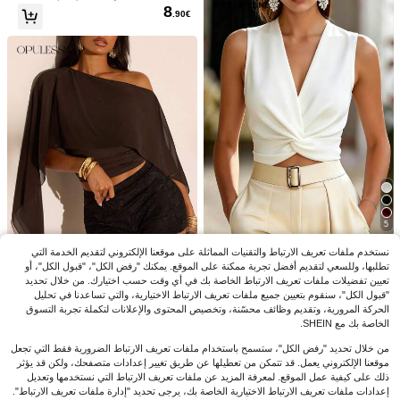
شاطئ والعطلات
8
.90€
29
35
SHEIN EZwear 3 قطع / مجموعة قمصا
Poéselle
9
ن تي شيرت قصيرة الأكمام مموّجة للسيد
.89€
Poéselle بلوزة أنيقة للنساء ذات ياقة شا
ات، طراز ملائم للصيف
11
ل بلون واحد
11.99€
%1-
.87€
5
SHEIN LUNE ملابس علوية بدون أكمام،
نستخدم ملفات تعريف الارتباط والتقنيات المماثلة على موقعنا الإلكتروني لتقديم الخدمة التي
8
موضة التنقل، تصميم أنيق مجدول
تطلبها، وللسعي لتقديم أفضل تجربة ممكنة على الموقع. يمكنك "رفض الكل"، "قبول الكل"، أو
8.99€
%5-
.49€
8
تعيين تفضيلات ملفات تعريف الارتباط الخاصة بك في أي وقت حسب اختيارك. من خلال تحديد
"قبول الكل"، سنقوم بتعيين جميع ملفات تعريف الارتباط الاختيارية، والتي تساعدنا في تحليل
Opulessa
الحركة المرورية، وتقديم وظائف محسّنة، وتخصيص المحتوى والإعلانات لتكملة تجربة التسوق
Opulessa ملابس علوية نسائية أنيقة بلو
الخاصة بك مع SHEIN.
10
ن أحادي مع قطع من الشبكة، كتف غير مت
.99€
ماثل وقصيرة ضيقة، صيفية
من خلال تحديد "رفض الكل"، ستسمح باستخدام ملفات تعريف الارتباط الضرورية فقط التي تجعل
موقعنا الإلكتروني يعمل. قد تتمكن من تعطيلها عن طريق تغيير إعدادات متصفحك، ولكن قد يؤثر
ذلك على كيفية عمل الموقع. لمعرفة المزيد عن ملفات تعريف الارتباط التي نستخدمها وتعديل
إعدادات ملفات تعريف الارتباط الاختيارية الخاصة بك، يرجى تحديد "إدارة ملفات تعريف الارتباط".
28