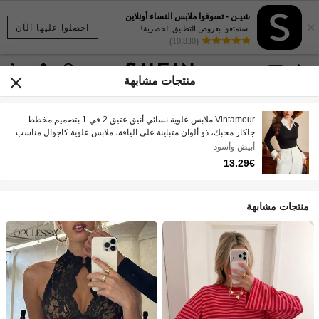
شيـن - تسوقوا ملابس النساء أونلاين
×
احصلوا عليها الآن
استمتعوا بعروض التطبيق الحصرية!
(10,830)
منتجات مشابهة
Vintamour ملابس علوية نسائي أنيق عتيق 2 في 1 بتصميم مخطط
جاكار محبك، ذو ألوان متباينة على الياقة، ملابس علوية كاجوال مناسب
للتنقل والعطلات والمناسبات، مناسب لفصل الشتاء وأعياد الميلاد
أبيض وأسود
ورأس السنة والشكر، ملابس علوية أنيقة وأنيقة
13.29€
منتجات مشابهة