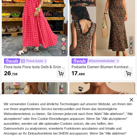
4
4
Flora Isola
#Sommerkleider
Flora Isola Flora Isola Gelb & Grün k
Poéselle Damen Blumen Kontrast S
ariertes Maxikleid mit quadratische
chwarz Spitze V-Ausschnitt Ärmell
26
17
,72€
,49€
m Ausschnitt und Puffärmeln - Retr
os Slim Fit Fischschwanz Saum Ele
o Boho Stil für Urlaub, tägliche Ausfl
gantes Kleid, Blumenkleid, Valentin
üge & lässig Tragen, Damen Frühlin
stag Kleid, Damen Lässig Kleid, Da
gs- & Sommerkleid
men Elegantes Kleid, Sommerkleid,
Strandkleid, Damen
Wir verwenden Cookies und ähnliche Technologien auf unserer Website, um Ihnen den
von Ihnen angeforderten Service bereitzustellen und Ihnen das bestmögliche
Webseitenerlebnis zu bieten. Sie können jederzeit nach Ihrer Wahl "Alle ablehnen", "Alle
akzeptieren" oder Ihre Cookie-Einstellungen anpassen. Wenn Sie "Alle akzeptieren"
auswählen, werden wir alle optionalen Cookies setzen, die uns helfen, den
Datenverkehr zu analysieren, erweiterte Funktionen anzubieten und Inhalte und
Anzeigen an Ihr Einkaufserlebnis bei SHEIN anzupassen. Wenn Sie "Alle ablehnen"