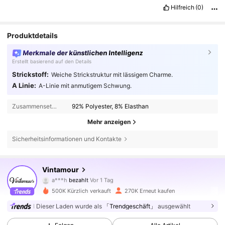
Hilfreich
(0)
Produktdetails
Merkmale der künstlichen Intelligenz
Erstellt basierend auf den Details
Strickstoff:
Weiche Strickstruktur mit lässigem Charme.
A Linie:
A-Linie mit anmutigem Schwung.
Zusammensetzung:
92% Polyester, 8% Elasthan
Mehr anzeigen
Sicherheitsinformationen und Kontakte
645K Follower
4,77
Vintamour
a***h
bezahlt
Vor 1 Tag
l***i
ist
Vor 4 Stunden
gefolgt
500K Kürzlich verkauft
270K Erneut kaufen
645K Follower
4,77
Dieser Laden wurde als
「Trendgeschäft」
ausgewählt