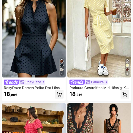
4
6
RosyDaze
Pariaura
RosyDaze Damen Polka Dot Lässig
Pariaura Gestreiftes Midi-lässig-Kle
Alltags Sommer Mini Kleid
id mit Bindedetail für Frauen
18
18
,99€
,31€