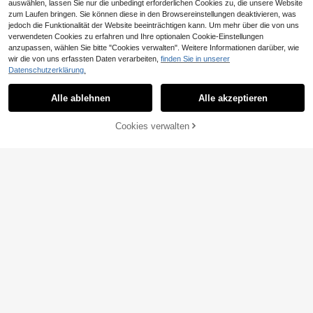
auswählen, lassen Sie nur die unbedingt erforderlichen Cookies zu, die unsere Website
zum Laufen bringen. Sie können diese in den Browsereinstellungen deaktivieren, was
jedoch die Funktionalität der Website beeinträchtigen kann. Um mehr über die von uns
verwendeten Cookies zu erfahren und Ihre optionalen Cookie-Einstellungen
anzupassen, wählen Sie bitte "Cookies verwalten". Weitere Informationen darüber, wie
wir die von uns erfassten Daten verarbeiten,
finden Sie in unserer
5
Datenschutzerklärung.
Pariaura
#Hawaiianischer Charme
Alle ablehnen
Alle akzeptieren
SHEIN PariChic Damen Frühlings-/
Travachic Elegantes Damen-Midi-T
Sommer Neu Französischer Stil Süß
rägerkleid mit Blumenmuster und ko
18
29
,31€
,20€
Urlaub Blau & Weiß Kariert Rüschen
ntrastierender Spitze
Cookies verwalten
ZUM WARENKORB HINZUFÜGEN
besatz Quadratischer Ausschnitt Mi
ni Kleid