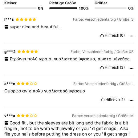
Kleiner
Richtige Größe
Größer
0%
100%
0%
I***s
Farbe: Verschiedenfarbig / Größe: S
super
nice
and
beautiful
.
Hilfreich
(0)
g***2
Farbe: Verschiedenfarbig / Größe: XS
Στρώνει
πολύ
ωραία,
γυαλιστερό
ύφασμα,
σωστό
μέγεθος
Hilfreich
(3)
a***n
Farbe: Verschiedenfarbig / Größe: L
Ομορφο
αν
κ
πολυ
γυαλιστερό
υφασμα
Hilfreich
(1)
v***a
Farbe: Verschiedenfarbig / Größe: M
Good
fit
,
but
the
sleeves
are
bit
long
and
the
fabric
is
a
bit
fragile
,
not
to
be
worn
with
jewelry
or
you
'
d
get
snags
!
Also
file
your
nails
before
putting
the
dress
on
or
you
'
ll
get
snags
!