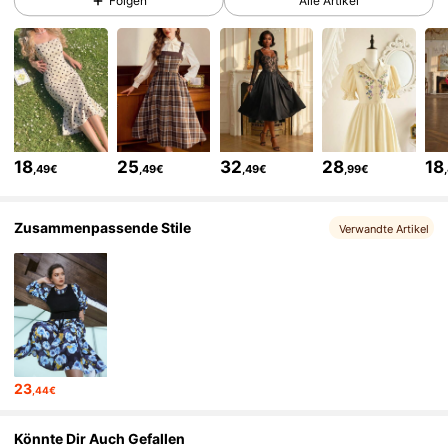
Folgen
Alle Artikel
645K Follower
4,77
645K Follower
4,77
645K Follower
4,77
18
25
32
28
18
,49€
,49€
,49€
,99€
645K Follower
4,77
Zusammenpassende Stile
Verwandte Artikel
645K Follower
4,77
645K Follower
4,77
23
,44€
645K Follower
4,77
Könnte Dir Auch Gefallen