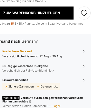
eine Größe? Sag mir deine Größe
ZUM WARENKORB HINZUFÜGEN
e bis zu
15
SHEIN-Punkte, die beim Bezahlvorgang berechnet
.
rsand nach
Germany
Kostenloser Versand
Voraussichtliche Lieferung:
17 Aug. - 20 Aug.
30-tägige kostenlose Rückgabe
Vorbehaltlich der Fair-Use-Richtlinie
Einkaufssicherheit
Sichere Zahlungen
Datenschutz
Verkauft durch den gewerblichen Verkäufer:
Marketplace
Florian Lamachère
Versendet von Florian Lamachère
EU-Lager