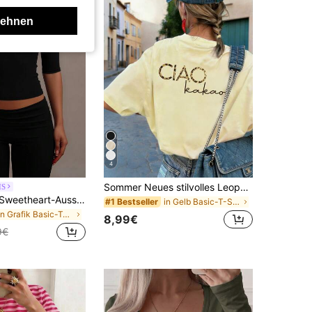
lehnen
4
Sommer Neues stilvolles Leopardenmuster Buchstaben lässig Rundhals Kurzarm T-Shirt, modisches vielseitiges T-Shirt für Frauen Gelb
IS
XLLAIS Sexy Sweetheart-Ausschnitt Yoga Basic hohe Elastizität nacktes Gefühl Slim Fit Kurzarm Schwarz Sommer Sport T-Shirt Lässig, Athleisure
in Gelb Basic-T-Shirts
#1 Bestseller
in Grafik Basic-T-Shirts
8,99€
9€