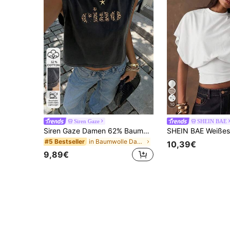
10
Siren Gaze
SHEIN BAE
Siren Gaze Damen 62% Baumwolle Schneeflocke Washed Blumen Grau Trägershirt - Lässiges Sommer Top für Dates, Western Festivals, atmungsaktive Retro Y2K Streetwear & Rave Wear, perfekt für Frühling/Sommer Club, Gym, Festivals & Alltag
in Baumwolle Damen Tank Tops & Camis
#5 Bestseller
10,39€
9,89€