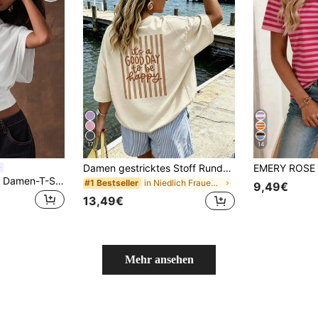
17
14
Damen gestricktes Stoff Rundhals Kurzarm T-Shirt locker lässiges Oberteil mit 'Good Day To Be Happy' Muster, Y2K Herbst Streetwear Baumwolle Oberteil, Ausflüge
SHEIN BAE Weißes Damen-T-Shirt aus 95 % Baumwolle, schlichtes Sommertop für jeden Tag, minimalistische Fledermausärmel, tailliert, elegant – ideal für Urlaub, Strand und Alltag.
in Niedlich Frauen T-Shirts
#1 Bestseller
9,49€
13,49€
Mehr ansehen