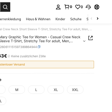
0
0
ess Enter to select.
errenkleidung
Haus & Wohnen
Kinder
Schuhe
Schmuck & Acces
Virgin Mary Graphic Tee for Women - Casual Crew Neck Short Sleeve T-Shirt, Stretchy Tee For adult, Men, Women, Teen, Teenager, adolescent, Youth
 Mary Graphic Tee for Women - Casual Crew Neck
Sleeve T-Shirt, Stretchy Tee For adult, Men,
 Teen, Teenager, adolescent, Youth
z260611151597389864944
63€
ICE AND AVAILABILITY
Keine zusätzlichen Zölle
stenloser Versand
e
M
L
XL
XXL
L