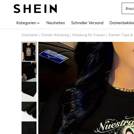
Brau
Use up 
Kategorien
Neuheiten
Schneller Versand
Damenbeklei
Startseite
Damen Kleidung
Kleidung für Frauen
Damen Tops & B
/
/
/