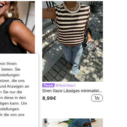
von Ihnen
 bieten. Sie
nstellungen
etzen, die uns
Damen Lässig Sexy Ärmellos Rundhals Strick Pailletten Pullover Weste 2026 Neue Mode Elegantes Top
Siren Gaze
 und Anzeigen an
Siren Gaze Lässiges minimalistisches braunes asymmetrisches gestreiftes ärmelloses Top, vielseitige Streetwear, Sommer Bluse
 Sie nur die
€
n diese in den
8,99€
htigen kann. Um
nstellungen
ir die von uns