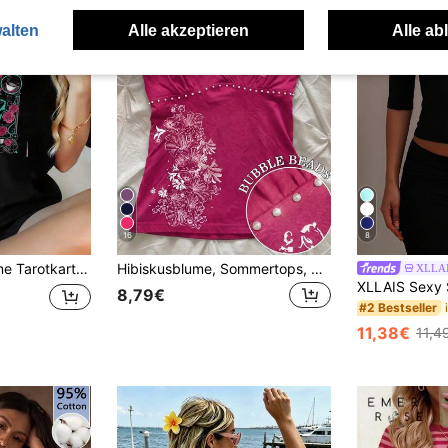
alten
Alle akzeptieren
Alle ab
16
8
alem Motiv, 100% Baumwolle, Damen, Weiß
Hibiskusblume, Sommertops, Sommeroutfits für Frauen, Strandoutfits für Frauen, Lässig Blusen für Frauen
XLLA
8,79€
#2 Bestseller
11,38€
11,4