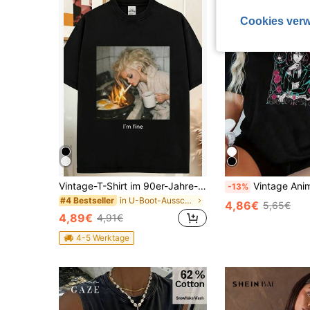
Cookies verw
Vintage-T-Shirt im 90er-Jahre-Stil mit lustigem Puppengesicht-Meme, Used-Look und aus verschiedenen Stoffen. Sommertops.
Vintage Anime Tarotkarten-T-Shirt mit flor
-13%
in U-Boot-Ausschnitt Damen Oberteile, Blusen & T-S
#4 Bestseller
4,86€
5,65€
4,89€
4,91€
4-5 Werktage