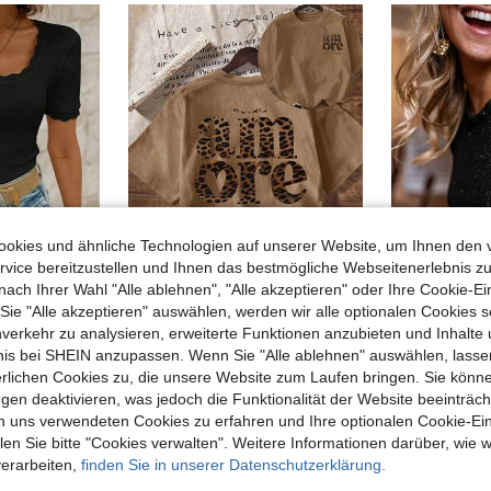
okies und ähnliche Technologien auf unserer Website, um Ihnen den 
vice bereitzustellen und Ihnen das bestmögliche Webseitenerlebnis zu
nach Ihrer Wahl "Alle ablehnen", "Alle akzeptieren" oder Ihre Cookie-Ei
4
15
e "Alle akzeptieren" auswählen, werden wir alle optionalen Cookies s
in Baumwollmischungen Damen Oberteile, Blusen & T-
SHEIN Frenchy Skinny Fit T-Shirt mit Spitzenärmeln, kurze Ärmel, Sommer, schwarzes Lässig T-Shirt
Leopardenmuster "AMORE" Italienisches Grafik T-Shirt, Damen Lässig Rundhals Kurzarm Shirt Sommer Braun
nverkehr zu analysieren, erweiterte Funktionen anzubieten und Inhalte
)
in Baumwollmischungen Damen Oberteile, Blusen & T-
in Baumwollmischungen Damen Oberteile, Blusen & T-
in Braun Basic-T-Shirts
#1 Bestseller
bnis bei SHEIN anzupassen. Wenn Sie "Alle ablehnen" auswählen, lassen
8,58€
8,66
)
)
erlichen Cookies zu, die unsere Website zum Laufen bringen. Sie könne
8,99€
in Baumwollmischungen Damen Oberteile, Blusen & T-
gen deaktivieren, was jedoch die Funktionalität der Website beeinträc
)
n uns verwendeten Cookies zu erfahren und Ihre optionalen Cookie-Ei
n Sie bitte "Cookies verwalten". Weitere Informationen darüber, wie w
verarbeiten,
finden Sie in unserer Datenschutzerklärung.