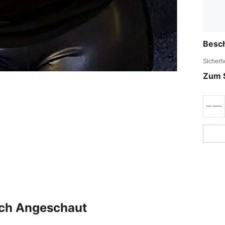
Besc
Sicherh
Zum 
uch Angeschaut