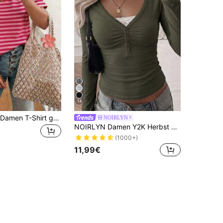
14
EMERY ROSE Damen T-Shirt gestreift Rundhals Casual Kurzarm T-Shirt, Sommer
NOIRLYN
NOIRLYN Damen Y2K Herbst Lässig Sexy Einfarbiges Spitzen-Kontrast Figurbetontes Langarm V-Ausschnitt Top, Geeignet für den täglichen Arbeitsweg
(1000+)
11,99€