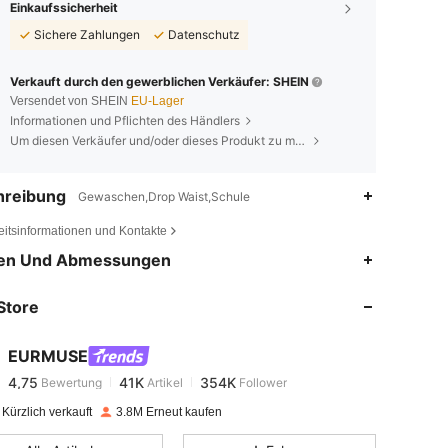
Einkaufssicherheit
Sichere Zahlungen
Datenschutz
Verkauft durch den gewerblichen Verkäufer: SHEIN
Versendet von SHEIN
EU-Lager
Informationen und Pflichten des Händlers
Um diesen Verkäufer und/oder dieses Produkt zu melden
hreibung
Gewaschen,Drop Waist,Schule
eitsinformationen und Kontakte
4,75
41K
354K
en Und Abmessungen
Store
4,75
41K
354K
EURMUSE
4,75
41K
354K
Bewertung
Artikel
Follower
j***e
bezahlt
Vor 1 Tag
Kürzlich verkauft
3.8M Erneut kaufen
4,75
41K
354K