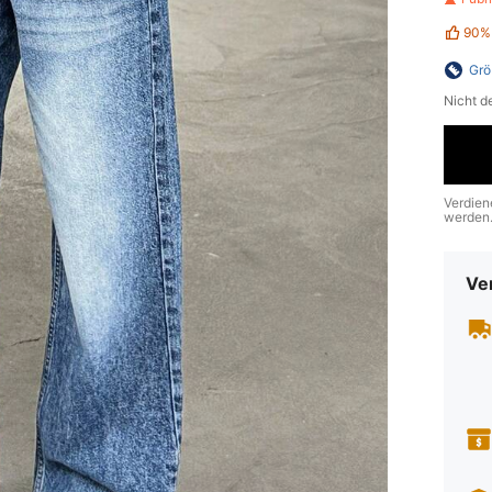
90%
Grö
Nicht d
Verdien
werden
Ve