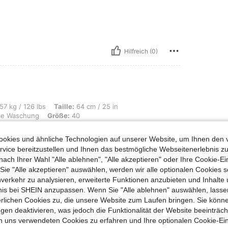
Hilfreich (0)
s, Taille: 64 cm / 25 in, Brust: 88 cm / 35 in, Hüften: 100 cm / 39 in, Farbe: Mit
57 kg / 126 lbs
Taille:
64 cm / 25 in
le Waschung
Größe:
40
okies und ähnliche Technologien auf unserer Website, um Ihnen den 
vice bereitzustellen und Ihnen das bestmögliche Webseitenerlebnis zu
nach Ihrer Wahl "Alle ablehnen", "Alle akzeptieren" oder Ihre Cookie-Ei
e "Alle akzeptieren" auswählen, werden wir alle optionalen Cookies s
Hilfreich (1)
nverkehr zu analysieren, erweiterte Funktionen anzubieten und Inhalte
bnis bei SHEIN anzupassen. Wenn Sie "Alle ablehnen" auswählen, lassen
en Ansehen
erlichen Cookies zu, die unsere Website zum Laufen bringen. Sie könne
gen deaktivieren, was jedoch die Funktionalität der Website beeinträc
n uns verwendeten Cookies zu erfahren und Ihre optionalen Cookie-Ei