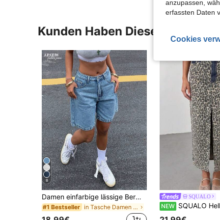
anzupassen, wähle
erfassten Daten 
Kunden Haben Diese Artikel A
Cookies verw
8
Damen einfarbige lässige Bermuda-Jeans-Shorts, Sommer, Streetwear
SQUALO
SQUALO Hellblauer Denim Midi-Roc
NEW
in Tasche Damen Denim Shorts
#1 Bestseller
18,99€
21,99€