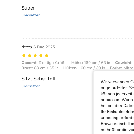
Super
übersetzen
d***y
6 Dec,2025
Gesamt: Richtige Größe, Höhe: 160 cm / 63 in, Gewicht: 57 kg / 126 lb
Gesamt:
Richtige Größe
Höhe:
160 cm / 63 in
Gewicht:
Brust:
88 cm / 35 in
Hüften:
100 cm / 39 in
Farbe:
Mitte
Sitzt Seher toll
Wir verwenden Co
übersetzen
angeforderten Ser
können jederzeit 
anpassen. Wenn Si
helfen, den Date
Ihr Einkaufserle
Mehr Bewertung
unbedingt erford
Browsereinstellun
mehr über die vo