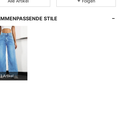
Alle Artikel
Folgen
4,75
41K
354K
MMENPASSENDE STILE
4,75
41K
354K
4,75
41K
354K
4,75
41K
354K
1 Artikel
4,75
41K
354K
4,75
41K
354K