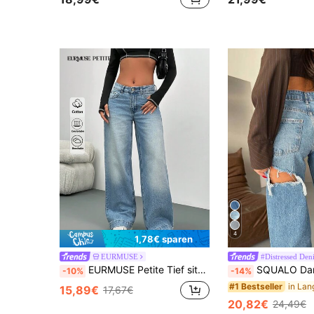
4
1,78€ sparen
EURMUSE
#Distressed Den
EURMUSE Petite Tief sitzende weite Beine Babyblau 90er Jahre Jeans, Petite Frauen
SQUALO Damen sexy blaue verwaschen High-
-10%
-14%
#1 Bestseller
15,89€
17,67€
20,82€
24,49€