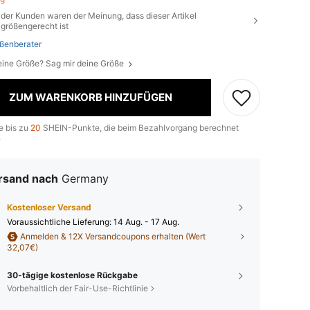
der Kunden waren der Meinung, dass dieser Artikel
größengerecht ist
ßenberater
eine Größe? Sag mir deine Größe
ZUM WARENKORB HINZUFÜGEN
e bis zu
20
SHEIN-Punkte, die beim Bezahlvorgang berechnet
.
rsand nach
Germany
Kostenloser Versand
Voraussichtliche Lieferung:
14 Aug. - 17 Aug.
Anmelden & 12X Versandcoupons erhalten (Wert
32,07€)
30-tägige kostenlose Rückgabe
Vorbehaltlich der Fair-Use-Richtlinie