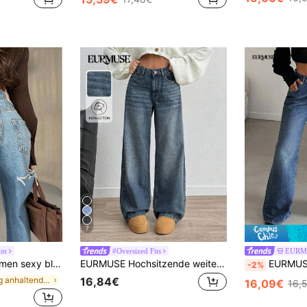
7
im
#Oversized Fits
EURM
Waist Jeans mit Rissen für Ausgehpartys
EURMUSE Hochsitzende weite Y2K-Stil Loose Fit Damenjeans
EURMUSE Petite 100% Baumwolle Lässige Jeans mit hoher
-2%
in Lang anhaltende Frauen Denim
16,84€
16,09€
16,