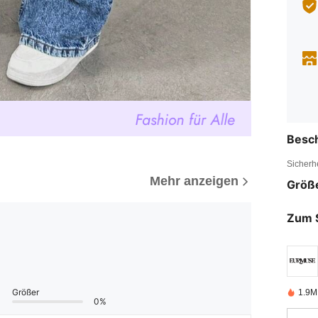
Besc
Sicherh
Mehr anzeigen
Größ
Zum 
Größer
1.9M 
0%