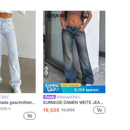
7
0,13€ sparen
Tall
#Oversized Fits
SHEIN Tall Gerade geschnittene High Rise Jeans mit Snow Wash Effekt, Große Größen
EURMUSE DAMEN WEITE JEANS MIT MITTLERER TAILLE UND VINTAGE-WASCHUNG
1000+)
16,53€
16,66€