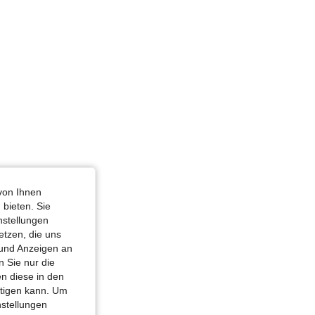
tele Waschung, Größe: 40
von Ihnen
 bieten. Sie
nstellungen
etzen, die uns
 und Anzeigen an
 Sie nur die
n diese in den
htigen kann. Um
nstellungen