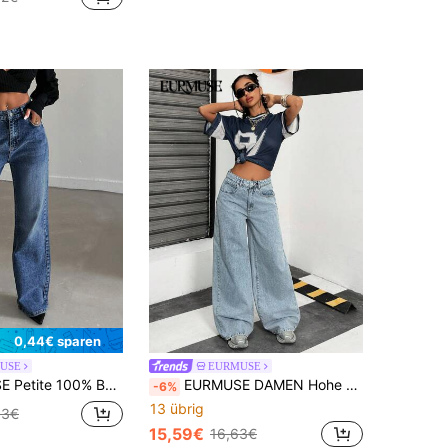
0,44€ sparen
USE
EURMUSE
 Taille und weitem Bein, weite Baggy Jeans, Y2K Oversized Jeans, lockere Jeans, für zierliche Frauen
EURMUSE DAMEN Hohe Taille WEITE BEIN HELLBLAUE JEANS
-6%
13 übrig
53€
15,59€
16,63€