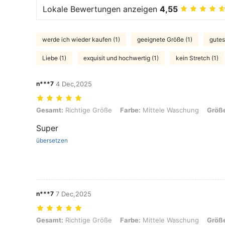
Lokale Bewertungen anzeigen
4,55
werde ich wieder kaufen (1)
geeignete Größe (1)
gutes
Liebe (1)
exquisit und hochwertig (1)
kein Stretch (1)
n***7
4 Dec,2025
Gesamt: Richtige Größe, Farbe: Mittele Waschung, Größe: 34
Gesamt:
Richtige Größe
Farbe:
Mittele Waschung
Größ
Super
übersetzen
n***7
7 Dec,2025
Gesamt: Richtige Größe, Farbe: Mittele Waschung, Größe: 34
Gesamt:
Richtige Größe
Farbe:
Mittele Waschung
Größ