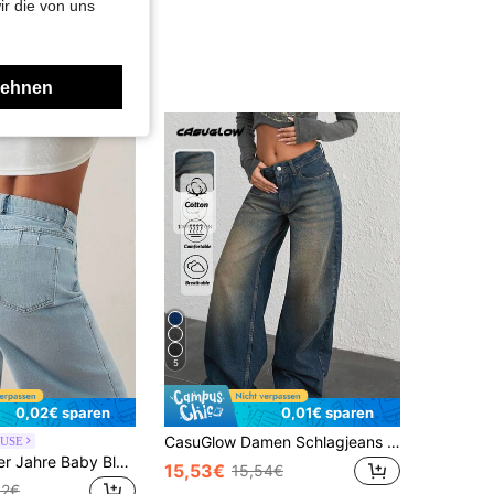
ir die von uns
lehnen
5
0,02€ sparen
0,01€ sparen
CasuGlow Damen Schlagjeans mit niedriger Taille, Y2K Street-Style
USE
EURMUSE 90er Jahre Baby Blau Hohe Taille Push-up Weite Beinhose Jeans
15,53€
15,54€
02€