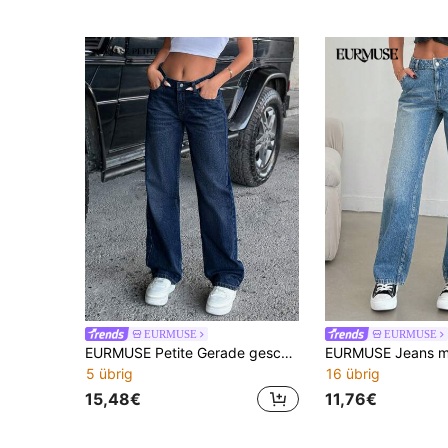
EURMUSE
EURMUSE
EURMUSE Petite Gerade geschnittene, taillenniedrige Jeans in mittlerem Blau-Waschung, Lässig-Stil, Knopf- und Reißverschluss-Vorderseite, Petite-Größe für Frauen
5 übrig
16 übrig
15,48€
11,76€