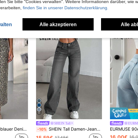
n Sie bitte "Cookies verwalten". Weitere Informationen darüber, wie w
verarbeiten,
finden Sie in unserer Datenschutzerklärung.
uch Angeschaut
alten
Alle akzeptieren
Alle ab
11
SHEIN Tall
EURM
k mit Schlitz - 100% Baumwolle
SHEIN Tall Damen-Jeans mit niedrigem Bund und geradem Schnitt, Blau, für große Frauen
-10%
16,00€
16,
15,59€
17,48€