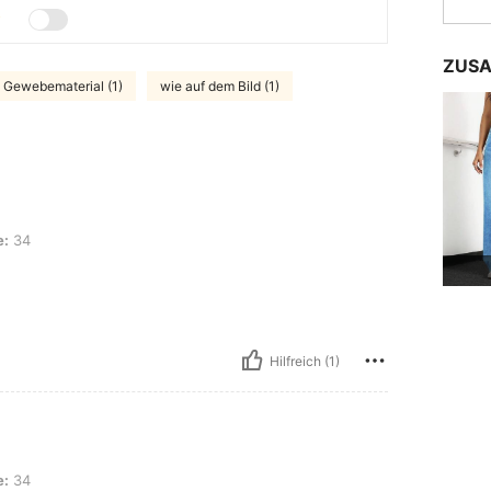
ZUSA
 Gewebematerial (1)
wie auf dem Bild (1)
e:
34
Hilfreich (1)
e:
34