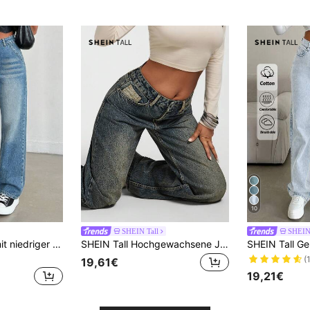
10
SHEIN Tall
SHEIN 
EURMUSE Jeans mit niedriger Taille, Farbeffekt, Taschenschmuck, Lässig vielseitig, gerades Bein
SHEIN Tall Hochgewachsene Jeans mit tailliertem Bund und geradem Schnitt, Lässig-Stil
(
19,61€
19,21€