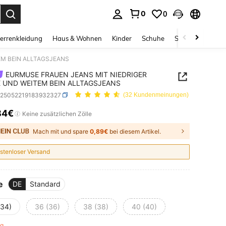
0
0
ess Enter to select.
errenkleidung
Haus & Wohnen
Kinder
Schuhe
Schmuck & Acces
EM BEIN ALLTAGSJEANS
EURMUSE FRAUEN JEANS MIT NIEDRIGER
E UND WEITEM BEIN ALLTAGSJEANS
z25052219183932327
(32 Kundenmeinungen)
84€
ICE AND AVAILABILITY
Keine zusätzlichen Zölle
Mach mit und spare
0,89€
bei diesem Artikel.
stenloser Versand
e
DE
Standard
(34)
36 (36)
38 (38)
40 (40)
rig