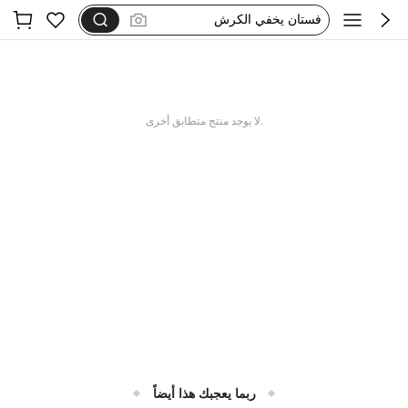
dazy
فستان اكمام طويله
بيجامات شتوية مقاس كبير
motf
.لا يوجد منتج متطابق أخرى
ربما يعجبك هذا أيضاً