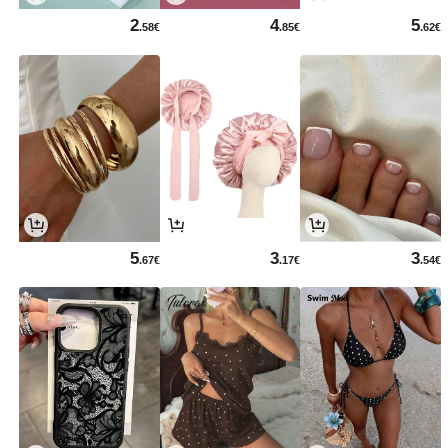
2
4
5
.58€
.85€
.62€
5
3
3
.67€
.17€
.54€