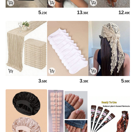
5
13
12
.23€
.36€
.49€
3
3
5
.58€
.38€
.98€