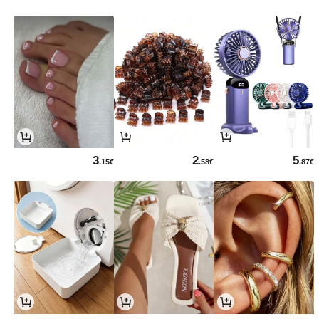
3
2
5
.15€
.58€
.87€