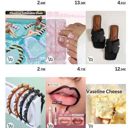
2
13
4
.68€
.38€
.81€
2
4
12
.78€
.73€
.94€