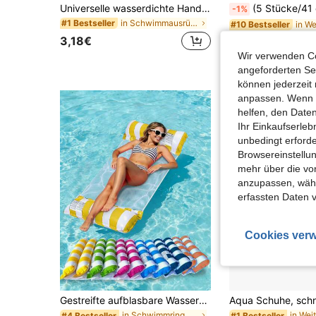
Universelle wasserdichte Handyhülle, wasserdichte Handy-Tasche - mit Leuchtfunktion, wasserdichte Handy-Trockentasche, wasserdichte Handyhülle, kompatibel mit 17 16 15 14 13 Pro Max Plus Air, geeignet für Schwimmen, Rafting, Tauchen, Unterwasserfotografie, Strand, Outdoor-Sport, Reisen, Urlaub, Schwimmbad, Outdoor-Sport, 8/5/4/3/2/1er Pack, Sommer-Essentials
(5 Stücke/41 cm) Lange Feuerwerks-Wasserpistole, Mehrloch-Zug-Stil Wassersprüher, glänzende
-1%
in Schwimmausrüstung
#1 Bestseller
#10 Bestseller
3,18€
4,48€
4,55€
Wir verwenden Co
angeforderten Ser
können jederzeit 
anpassen. Wenn Si
helfen, den Date
Ihr Einkaufserle
unbedingt erford
Browsereinstellun
mehr über die vo
anzupassen, wähle
erfassten Daten 
Cookies verw
Gestreifte aufblasbare Wasserhängebank Pool-Schwimmhilfe, 4-in-1 Mesh-Lounge-Stuhl, tragbares schwimmendes Bett für Erwachsene, Sommer Schwimmbad See Strand Party Entspannung
in Schwimmring
#4 Bestseller
#1 Bestseller