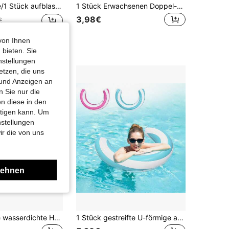
l, mit Getränkehalter und Griffdesign, geeignet für Wasser, Schwimmbad und Strandmottopartys, kann als Wassersitz für die Lässig genutzt werden
1 Stück Erwachsenen Doppel-Rücken-zu-Rücken Schwimmstuhl, geeignet für Wasserpark gestreifter aufblasbarer Schwimmring, Rettungsring (Griff Farbe zufällig), neues Design rosa aufblasbarer Schwimmring mit Griff, Sommer weiß und rosa aufblasbarer Ring, Pool aufblasbar, Strandartikel, Poolschwimmring
3,98€
€
von Ihnen
 bieten. Sie
nstellungen
etzen, die uns
 und Anzeigen an
 Sie nur die
n diese in den
htigen kann. Um
nstellungen
ir die von uns
lehnen
1 Stück große wasserdichte Handytasche, Dreifach-Dichtung Touchscreen wasserdichte Handytasche für die Hüfte, geeignet für Schwimmen, Rafting und Tauchsportarten, garantiert trockene Aufbewahrung des Handys, ideal für Sommerurlaub, Tauchen, Schwimmen, Strandaktivitäten
1 Stück gestreifte U-förmige aufblasbare Pool-Nudel, leichter tragbarer PVC-Schwimm-Loungesessel, für Erwachsene, Strand See Schwimmbad Sommer Wasserparty Zubehör, Wasserpark Sommerurlaub Bedarf