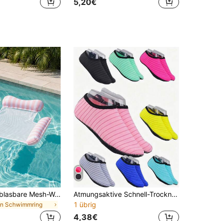
5,20€
Gestreifte aufblasbare Mesh-Wasserhängekissen-Liegestuhl mit 3 Kissenrollen, Erwachsenen-Pool-Schwimmstuhl für Strand und Schwimmbad
Atmungsaktive Schnell-Trocknende Wasserschuhe - Barfuß Strandstrümpfe, rutschfeste Sohlen, geeignet für Angeln, Surfen, Schwimmen und Wandern; Leichte Schnell-Trocknende Wassersocken, rutschfest, flexibel, atmungsaktives Mesh-Obermaterial, in verschiedenen Farben erhältlich; Unisex Wassersocken, geeignet für Strandspiele, Yoga, Pool, Kanufahren, Paddelboarding, Wassersport und Outdoor-Aktivitäten; nahtlos, hautfreundlich, maschinenwaschbar - ideales Geschenk für Wassersportbegeisterte, Strandutensilien, Pool-Zubehör
1 übrig
in Schwimmring
4,38€