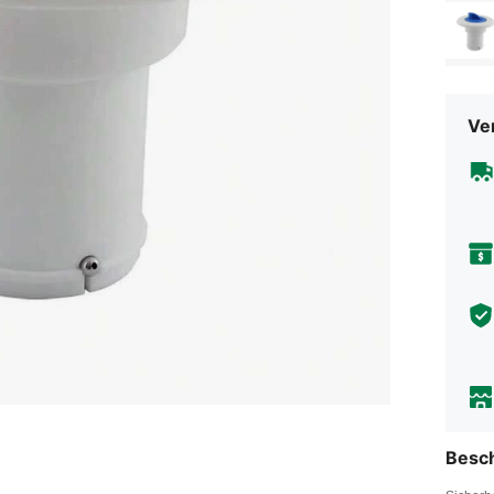
Ve
Besc