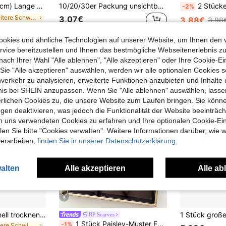
 Wasserpistole, geeignet für Sommerpool, Strand und Wasserparty-Aktivitäten
10/20/30er Packung unsichtbare transparente Brustwarzenabdeckungen für Damen, atmungsaktive Einweg-Brustwarzenabdeckungen, Anti-Exposure, geeignet für Tanktops, Kleider, Bikinis
2 Stücke/1 Stück aufblasbares Wassersofa, einfarbiger minimalistischer Sti
-2%
in Weitere Schwimmausrüstung
3,07€
3,88€
3,98
okies und ähnliche Technologien auf unserer Website, um Ihnen den 
vice bereitzustellen und Ihnen das bestmögliche Webseitenerlebnis zu
nach Ihrer Wahl "Alle ablehnen", "Alle akzeptieren" oder Ihre Cookie-Ei
e "Alle akzeptieren" auswählen, werden wir alle optionalen Cookies s
nverkehr zu analysieren, erweiterte Funktionen anzubieten und Inhalte
bnis bei SHEIN anzupassen. Wenn Sie "Alle ablehnen" auswählen, lassen
erlichen Cookies zu, die unsere Website zum Laufen bringen. Sie könne
gen deaktivieren, was jedoch die Funktionalität der Website beeinträc
n uns verwendeten Cookies zu erfahren und Ihre optionalen Cookie-Ei
n Sie bitte "Cookies verwalten". Weitere Informationen darüber, wie w
verarbeiten,
finden Sie in unserer Datenschutzerklärung.
alten
Alle akzeptieren
Alle ab
6
Aqua Schuhe, schnell trocknende barfuß Wasser Yoga Socken, unisex Strand Schwimmen Surfschuhe, Strand Essentials, Strand Accessoires, Pool Schwimmhilfen, Strand Grundausstattung
RP Scarves
1 Stück Paisley-Muster Faux-Seide Bandana, vielseitiger Herren-Halstuch, Stirnband, Dekoration
-1%
in Weitere Schwimmausrüstung