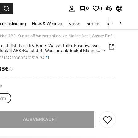
0
0
ess Enter to select.
errenkleidung
Haus & Wohnen
Kinder
Schuhe
Schmuck & Acces
Wassereinfüllstutzen RV Boots Wasserfüller Frischwasser Einfülldeckel ABS-Kunststoff Wassertankdeckel Marine Deck Wasser Einfülldeckel für Yacht,Wohnmobil,Boot Zubehör
einfüllstutzen RV Boots Wasserfüller Frischwasser
ldeckel ABS-Kunststoff Wassertankdeckel Marine
asser Einfülldeckel für Yacht,Wohnmobil,Boot
t251222190002461518134
ör
68€
ICE AND AVAILABILITY
e
 mm
ieses Produkt ist ausverkauft.
AUSVERKAUFT