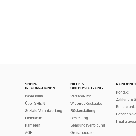
(1000+
SHEIN-
HILFE &
KUNDENDI
INFORMATIONEN
UNTERSTÜTZUNG
Kontakt
Impressum
Versand-Info
Zahlung & S
Über SHEIN
Widerruf/Rückgabe
Bonuspunkt
Soziale Verantwortung
Rückerstattung
Geschenkka
Lieferkette
Bestellung
Häufig gest
Karrieren
Sendungsverfolgung
AGB
Größenberater