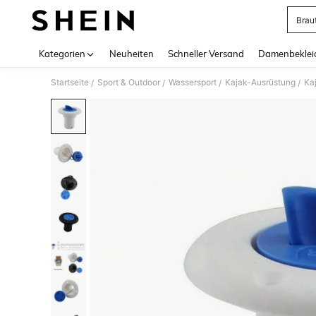
Brau
Use up 
Kategorien
Neuheiten
Schneller Versand
Damenbeklei
Startseite
Sport & Outdoor
Wassersport
Kajak-Ausrüstung
Ka
/
/
/
/