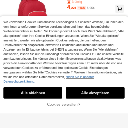
asche mit Griffdesign, wasserdicht
3 übrig
Camping, Fitness und mehr, mehrer
e Nassbeutel, geeignet für Damen
e Farben erhältlich. Laufzubehör, D
4
,22€
-16%
5,05€
und Herren Badeanzüge und Handt
amen Sporttasche, Fitnesstasche, S
ücher, 1 Stück Reise-Kulturbeutel,
porttasche, Reisetasche, Urlaubsta
Strandtasche, Kosmetik-Organizer
sche, Herren Reiseessentials, geeig
-Box, ideal für Reisen, Fitnessstudi
net für Wandern. Camping, Reiseess
Wir verwenden Cookies und ähnliche Technologien auf unserer Website, um Ihnen den
o, Camping, Wohnheim, Strand, Bad
entials, Wandern
von Ihnen angeforderten Service bereitzustellen und Ihnen das bestmögliche
ezimmer, Zuhause, Schulanfang, K
Webseitenerlebnis zu bieten. Sie können jederzeit nach Ihrer Wahl "Alle ablehnen", "Alle
ulturbeutel, Duschbeutel, wasserdi
akzeptieren" oder Ihre Cookie-Einstellungen anpassen. Wenn Sie "Alle akzeptieren"
chte Tasche, Aufbewahrungsbox m
auswählen, werden wir alle optionalen Cookies setzen, die uns helfen, den
it großer Kapazität, Reise-Essentia
l, Damen Reise-Essential, Kreuzfah
Datenverkehr zu analysieren, erweiterte Funktionen anzubieten und Inhalte und
rt Reise-Essential, Urlaubs-Essenti
Anzeigen an Ihr Einkaufserlebnis bei SHEIN anzupassen. Wenn Sie "Alle ablehnen"
20-Liter-Fahrradsatteltasche/Fahrr
al, Reisebedarf
Sevilla FC
auswählen, lassen Sie nur die unbedingt erforderlichen Cookies zu, die unsere Website
adtasche – Robust, Mit Zwei Stabile
1 übrig
n Haken Oben, Verstellbaren Schult
zum Laufen bringen. Sie können diese in den Browsereinstellungen deaktivieren, was
Sevilla FC Wasserdichter Outdoor-
12
,19€
-30%
17,48€
ergurten Und Tragegriff, Geräumig
69
jedoch die Funktionalität der Website beeinträchtigen kann. Um mehr über die von uns
Rucksack, Kompressionstasche
,82€
Genug Für Radfahren, Touren, Cam
verwendeten Cookies zu erfahren und Ihre optionalen Cookie-Einstellungen
UVP: 74,85€
4-5 Werktage
ping, Mountainbiken Und Langstrec
anzupassen, wählen Sie bitte "Cookies verwalten". Weitere Informationen darüber, wie
kenfahrten.
wir die von uns erfassten Daten verarbeiten,
finden Sie in unserer
1 Stück Outdoor Reise & Sport Ruc
Datenschutzerklärung.
Ähnliche vorrätige Artikel anzeigen
ksack Regenschutz - 45L, staubdi
Alle ansehen
8 übrig
TOSUOD Fahrrad Lenker Tasche M
cht und tragbar, Campingausrüstun
4
,58€
ountainbike Rennrad Fronttasche N
g
#3 Bestseller
in Schwarz Fahrradtaschen
Alle ablehnen
Alle akzeptieren
Sorry, dieses Produkt ist ausverkauft.
avigations Kopf Tasche Radfahren
9
,59€
Handy Tasche Handy Zubehör Geei
gnet für alle Modelle Universell Fah
Cookies verwalten
AUSVERKAUFT
rzeug kompatibel, robuste und lang
anhaltend Struktur, Motorrad Zubeh
ör, Fahrrad Zubehör, Radfahren Zub
ehör, Radfahren Zubehör Ideal Wahl