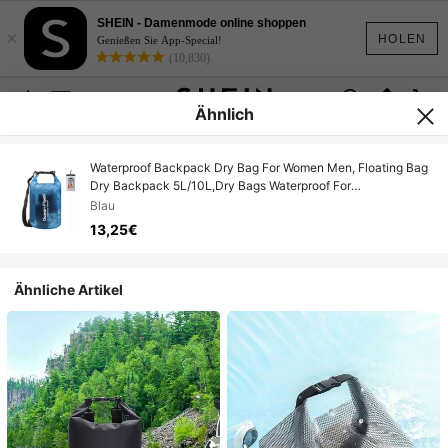
SHEIN - Damenmode online shoppen
×
HOLEN
Genießen Sie App-Special!
(10,830)
Ähnlich
Waterproof Backpack Dry Bag For Women Men, Floating Bag
Dry Backpack 5L/10L,Dry Bags Waterproof For
Kayaking,Boating,Canoeing,Rafting,Hiking,Camping BluePink
Blau
Outdoor Green Boater Protection
13,25€
Ähnliche Artikel