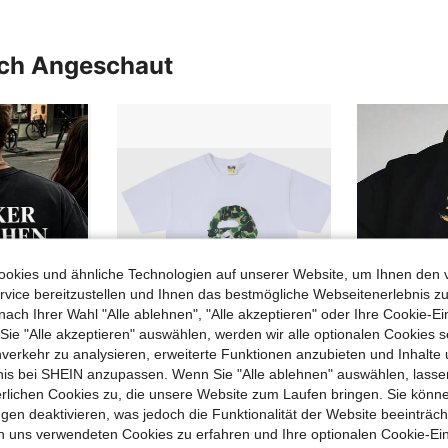
uch Angeschaut
okies und ähnliche Technologien auf unserer Website, um Ihnen den 
vice bereitzustellen und Ihnen das bestmögliche Webseitenerlebnis zu
nach Ihrer Wahl "Alle ablehnen", "Alle akzeptieren" oder Ihre Cookie-Ei
e "Alle akzeptieren" auswählen, werden wir alle optionalen Cookies s
nverkehr zu analysieren, erweiterte Funktionen anzubieten und Inhalte
bnis bei SHEIN anzupassen. Wenn Sie "Alle ablehnen" auswählen, lassen
erlichen Cookies zu, die unsere Website zum Laufen bringen. Sie könne
, Retro-Streetstyle, geeignet für Freizeit, Sport und Ausgehen, Sommeroberteil
Unisex-T-Shirt minimalistischer Campus-Stil 2026 B.A.P.E. Camouflage-Kontur einfarbig bequem Porträt Y2K T-Shirt 100 % Baumwolle schönes Geschenk für Skate-Kumpels
Herren-T-Shirt aus 100 % Baumwolle (180 g/m²), bedruckt mit Samurai-Schw
-1%
gen deaktivieren, was jedoch die Funktionalität der Website beeinträc
in Avantgarde - Street Casual Herren T-Shirts
8,03€
6,88€
6,99
n uns verwendeten Cookies zu erfahren und Ihre optionalen Cookie-Ei