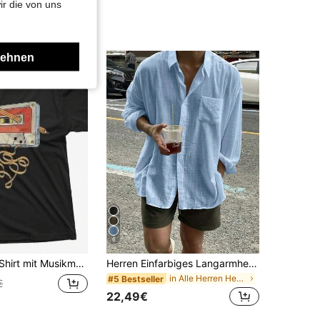
ir die von uns
lehnen
6
etten aus den 80er und 90er Jahren – perfekt als nostalgisches Geschenk für ein sommerliches Damenoutfit.
Herren Einfarbiges Langarmhemd mit einer Tasche, locker geschnitten, lässig, Große Größen, geeignet für Herbst, Smart Casual
in Alle Herren Hemden
#5 Bestseller
€
22,49€