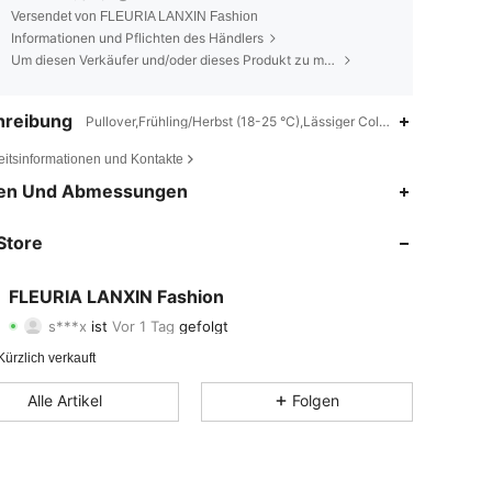
Versendet von FLEURIA LANXIN Fashion
Informationen und Pflichten des Händlers
Um diesen Verkäufer und/oder dieses Produkt zu melden
hreibung
Pullover,Frühling/Herbst (18-25 °C),Lässiger College-Stil
eitsinformationen und Kontakte
4,66
621
83
en Und Abmessungen
4,66
621
83
Store
4,66
621
83
FLEURIA LANXIN Fashion
s***x
ist
Vor 1 Tag
gefolgt
4,66
621
83
Bewertung
Artikel
Follower
ürzlich verkauft
4,66
621
83
Alle Artikel
Folgen
4,66
621
83
4,66
621
83