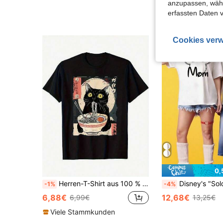
4,89€
5,65€
anzupassen, wähle
erfassten Daten 
Cookies verw
0,
Herren-T-Shirt aus 100 % Baumwolle (180 g/m²), Vintage-Print mit japanischer schwarzer Katze beim Ramen-Essen, Rundhalsausschnitt, Kurzarm, atmungsaktives Streetwear-Top in regulärer Passform für Katzen- und An
Disney's "Sold Separately" series of short-sleeved couple's T-shirts feature a Mi
-1%
-4%
6,88€
12,68€
6,99€
13,25€
Viele Stammkunden