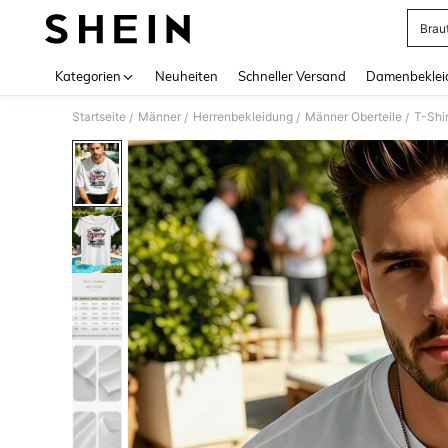
Brau
Use up 
Kategorien
Neuheiten
Schneller Versand
Damenbeklei
Startseite
Männer
Herrenbekleidung
Männer Oberteile
T-Shir
/
/
/
/