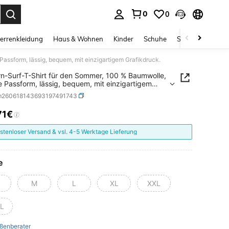
0
0
ess Enter to select.
errenkleidung
Haus & Wohnen
Kinder
Schuhe
Schmuck & Acces
assform, lässig, bequem, mit einzigartigem Grafikdruck.
n-Surf-T-Shirt für den Sommer, 100 % Baumwolle,
e Passform, lässig, bequem, mit einzigartigem
druck.
m260618143693197491743
71€
ICE AND AVAILABILITY
stenloser Versand & vsl. 4-5 Werktage Lieferung
e
M
L
XL
XXL
L
ßenberater