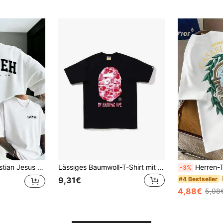
itig Bedruckt, 220g 100% Baumwolle Loose Fit Bible Verses Unisex
Lässiges Baumwoll-T-Shirt mit Rundhalsausschnitt, Pink Camo Ape Head, glattes Kurzarm-Oberteil mit klarem, nicht verblassendem Grafikdruck
Herren-T-Shirt, Sommer-Tops mit Buchstabenprint, lässiges 
-3%
#4 Bestseller
9,31€
4,88€
5,08