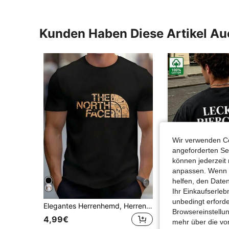
Kunden Haben Diese Artikel A
Wir verwenden Co
angeforderten Ser
können jederzeit 
anpassen. Wenn Si
helfen, den Date
Ihr Einkaufserle
unbedingt erford
Elegantes Herrenhemd, Herrenoberteile, T-Shirt, Sommeroutfit, Damen-Sommeroutfit, Herrenhemd, Herren-Sommeroutfit, Herren-T-Shirt
Vintage-Herrenhemd aus gewaschener Baumwolle mit kurzen Ärmeln und Rundhalsausschnitt
-13%
Browsereinstellun
#8 Bestseller
4,99€
mehr über die vo