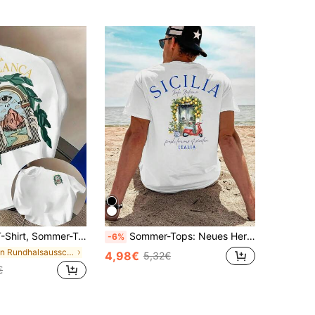
Herren-T-Shirt – modisches, doppelseitiges Grafik-T-Shirt, bequemes Polyestergewebe, Rundhalsausschnitt, Streetwear
Sommer-Tops: Neues Herren-T-Shirt aus reiner Baumwolle mit Rundhalsausschnitt und kurzem Arm, mit Sizilianischem Zitronen-Print, für Strandurlaub, lässig, bequem, weich, atmungsaktiv, ein Sommer
-6%
in Rundhalsausschnitt Herren T-Shirts
4,98€
5,32€
€