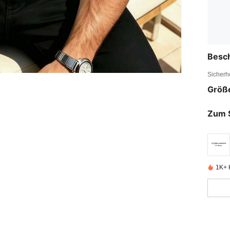
Besc
Sicherh
Größ
Zum 
1K+ K