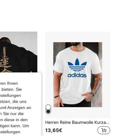
4,66
621
83
4,66
621
83
4,66
621
83
von Ihnen
 bieten. Sie
nstellungen
etzen, die uns
 und Anzeigen an
 Sie nur die
n diese in den
ert und japanischem Kanji-Zeichen für "Schicksal". Atmungsaktives Strick-T-Shirt mit Rundhalsausschnitt und kurzen Ärmeln. Lässige Streetw
Herren Reine Baumwolle Kurzarm T-Shirt Rundhalsausschnitt Casual Sommer atmungsaktiv weich Regular Fit Klassisch Alltags Tragen Urlaubsgeschenk für ihn Vatertag Geburtstag Jahrestag Geschenk Leicht Bequem Vielseitig Einfach zu kombinieren Unverzichtbares Kleidungsstück für den Alltag Perfekt für Outdoor-Aktivitäten Casual Ausflüge Loungewear Urlaub Täglicher Gebrauch Hochwertige natürliche Baumwollqualität hautfreundlich langanhaltend Modischer Basis T-Shirt für Herren Ideales Geschenk für Freund Ehemann Sohn Bruder männliche Freunde Bequem den ganzen Tag zu tragen Geeignet für verschiedene Anlässe
htigen kann. Um
13,65€
€
nstellungen