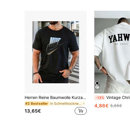
Herren Reine Baumwolle Kurzarm T-Shirt Lässiger Alltags Sommer Tragen Atmungsaktiv Locker Sitzend Klassischer Rundhals Streetwear Basic Tee Weicher Komfortabler Stoff Urlaubsgeschenkideen Vatertags Geschenk Geburtstagsgeschenk für Ihn Leicht Strapazierfähig Leicht zu Kombinieren Kleiderschrank Essentiell Herren Bekleidung Geeignet für Outdoor Aktivitäten Hauskleidung Treffen mit Freunden Tägliches Outfit Oberteil
Vintage Christian Jesus T-Shirt, Religious God Yahweh Faith Doppelse
-13%
in Schnelltrocknend Herren Oberteile
#2 Bestseller
4,86€
5,65€
13,65€