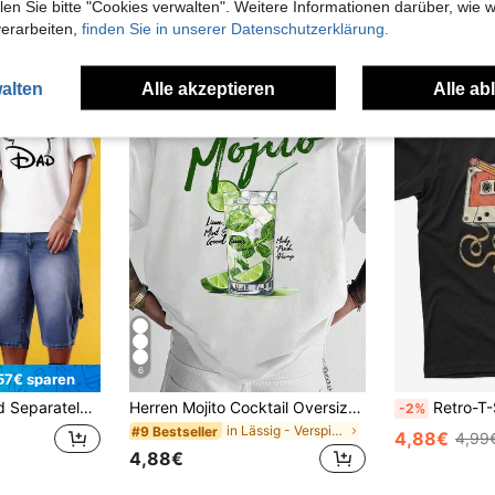
n Sie bitte "Cookies verwalten". Weitere Informationen darüber, wie w
verarbeiten,
finden Sie in unserer Datenschutzerklärung.
alten
Alle akzeptieren
Alle ab
6
57€ sparen
ckey Mouse silhouette and the words "DAD MOM" printed on the front.
Herren Mojito Cocktail Oversized T-Shirt mit Rückendruck Limette Minze Sommergetränk Grafik Rundhalsausschnitt Kurzarm Lässig Urlaubs-Shirt
Retro-T-Shirt mit Musikmotiven und Abbildungen von Kass
-2%
in Lässig - Verspielt & Niedlich Herren Oberteile
#9 Bestseller
4,88€
4,99
4,88€