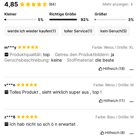
4,85
(84)
Mehr anzeigen
Kleiner
Richtige Größe
Größer
5%
92%
3%
werde ich wieder kaufen
(1)
toller Service
(1)
kein Geruch
(5)
m***y
Farbe: Weiss / Größe: XL
Produktqualität:
top
Getreu den Produktbildern:
ja
Geruchsbeschreibung:
keine
Stoffmaterial:
die
beste
Hilfreich
(18)
v***n
Farbe: Weiss / Größe: M
Tolles
Produkt
,
sieht
wirklich
super
aus
,
top
!
Hilfreich
(11)
z***6
Farbe: Blau / Größe: M
Ich
hab
nicht
so
sch
ö
n
erwartet
.
Hilfreich
(8)