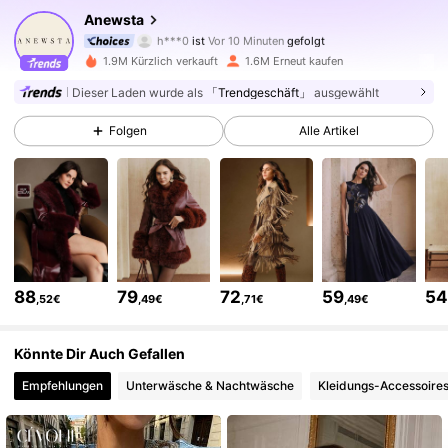
Anewsta
h***0
ist
Vor 10 Minuten
gefolgt
v***4
ist am Durchsuchen
4M Follower
4,85
1.9M Kürzlich verkauft
1.6M Erneut kaufen
Dieser Laden wurde als
「Trendgeschäft」
ausgewählt
4M Follower
4,85
Folgen
Alle Artikel
4M Follower
4,85
4M Follower
4,85
88
79
72
59
5
,52€
,49€
,71€
,49€
4M Follower
4,85
Könnte Dir Auch Gefallen
Empfehlungen
Unterwäsche & Nachtwäsche
Kleidungs-Accessoire
4M Follower
4,85