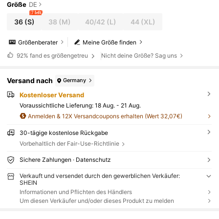
Größe
DE
7 left
36
(S)
38
(M)
40/42
(L)
44
(XL)
Größenberater
Meine Größe finden
92%
fand es größengetreu
Nicht deine Größe? Sag uns
Versand nach
Germany
Kostenloser Versand
Voraussichtliche Lieferung:
18 Aug. - 21 Aug.
Anmelden & 12X Versandcoupons erhalten (Wert 32,07€)
30-tägige kostenlose Rückgabe
Vorbehaltlich der Fair-Use-Richtlinie
Sichere Zahlungen · Datenschutz
Verkauft und versendet durch den gewerblichen Verkäufer:
SHEIN
Informationen und Pflichten des Händlers
Um diesen Verkäufer und/oder dieses Produkt zu melden