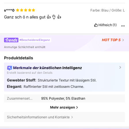
s***0
Farbe: Blau / Größe: L
Ganz
sch
ö
n
alles
gut
👍
👌
👍
Hilfreich
(1)
HOT
TOP 5
#BescheideneEleganz
Anmutige Schlichtheit enthüllt
Produktdetails
Merkmale der künstlichen Intelligenz
Erstellt basierend auf den Details
Gewebter Stoff:
Strukturierte Textur mit lässigem Stil.
Elegant:
Raffinierter Stil mit zeitlosem Charme.
Zusammensetzung:
95% Polyester, 5% Elasthan
Mehr anzeigen
Sicherheitsinformationen und Kontakte
4M Follower
4,85