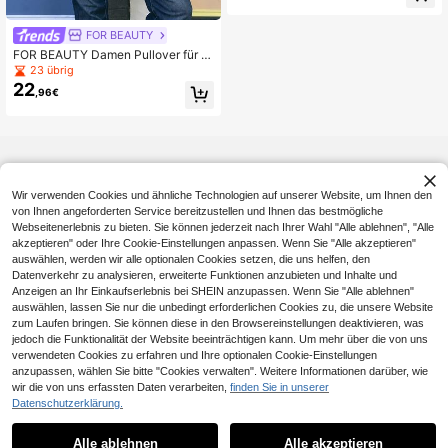
m Ausschnitt und kurzen Ärmeln
FOR BEAUTY
FOR BEAUTY Damen Pullover für H
erbst und Winter in Minzgrün, Y2K
23 übrig
Oversized, Langarm, Off-Shoulder,
22
,96€
V-Ausschnitt, Strick, geeignet für A
usgehen, Party & Schule
Wir verwenden Cookies und ähnliche Technologien auf unserer Website, um Ihnen den
von Ihnen angeforderten Service bereitzustellen und Ihnen das bestmögliche
Webseitenerlebnis zu bieten. Sie können jederzeit nach Ihrer Wahl "Alle ablehnen", "Alle
akzeptieren" oder Ihre Cookie-Einstellungen anpassen. Wenn Sie "Alle akzeptieren"
auswählen, werden wir alle optionalen Cookies setzen, die uns helfen, den
Datenverkehr zu analysieren, erweiterte Funktionen anzubieten und Inhalte und
Anzeigen an Ihr Einkaufserlebnis bei SHEIN anzupassen. Wenn Sie "Alle ablehnen"
auswählen, lassen Sie nur die unbedingt erforderlichen Cookies zu, die unsere Website
zum Laufen bringen. Sie können diese in den Browsereinstellungen deaktivieren, was
jedoch die Funktionalität der Website beeinträchtigen kann. Um mehr über die von uns
verwendeten Cookies zu erfahren und Ihre optionalen Cookie-Einstellungen
anzupassen, wählen Sie bitte "Cookies verwalten". Weitere Informationen darüber, wie
wir die von uns erfassten Daten verarbeiten,
finden Sie in unserer
Datenschutzerklärung.
Alle ablehnen
Alle akzeptieren