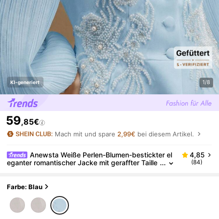
1/8
KI-generiert
59
,85€
Mach mit und spare
2,99€
bei diesem Artikel.
Anewsta Weiße Perlen-Blumen-bestickter el
4,85
eganter romantischer Jacke mit geraffter Taille
(84)
und V-Ausschnitt, Langarm
Farbe: Blau