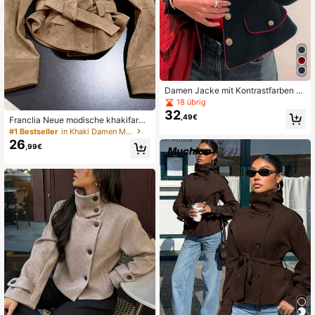
Damen Jacke mit Kontrastfarben fü
r Langarmjacke für den Außenberei
18 übrig
ch, Frühling/Herbst
32
,49€
Franclia Neue modische khakifarbe
ne Wildleder Jacke mit Kragen und
#1 Bestseller
in Khaki Damen Mäntel
Bindegürtel für Damen
26
,99€