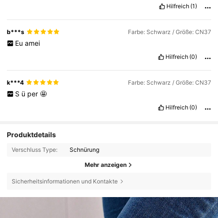
Hilfreich
(1)
b***s
Farbe: Schwarz / Größe: CN37
Eu
amei
Hilfreich
(0)
k***4
Farbe: Schwarz / Größe: CN37
S
ü
per
🤩
Hilfreich
(0)
Produktdetails
Verschluss Type:
Schnürung
Mehr anzeigen
Sicherheitsinformationen und Kontakte