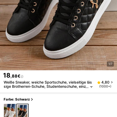
1/7
18
,88€
Weiße Sneaker, weiche Sportschuhe, vielseitige läs
4,80
sige Brotherren-Schuhe, Studentenschuhe, einz
(1000+)
igartige personalisierte flache Schuhe für Fraue
n, geeignet für Frühling, Sommer, Herbst
Farbe: Schwarz