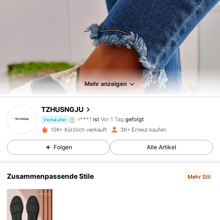
Mehr anzeigen
1.7K Follower
4,81
TZHUSNGJU
r***1
ist
Vor 1 Tag
gefolgt
Verkäufer
1.7K Follower
4,81
10K+ Kürzlich verkauft
3K+ Erneut kaufen
1.7K Follower
4,81
Folgen
Alle Artikel
1.7K Follower
4,81
Zusammenpassende Stile
Mehr Stil
1.7K Follower
4,81
1.7K Follower
4,81