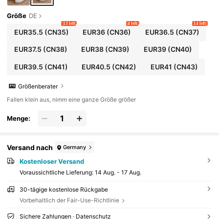
Größe
DE
13 left
4 left
14 left
EUR35.5
(CN35)
EUR36
(CN36)
EUR36.5
(CN37)
EUR37.5
(CN38)
EUR38
(CN39)
EUR39
(CN40)
EUR39.5
(CN41)
EUR40.5
(CN42)
EUR41
(CN43)
Größenberater
Fallen klein aus, nimm eine ganze Größe größer
Menge:
Versand nach
Germany
Kostenloser Versand
Voraussichtliche Lieferung:
14 Aug. - 17 Aug.
30-tägige kostenlose Rückgabe
Vorbehaltlich der Fair-Use-Richtlinie
Sichere Zahlungen · Datenschutz