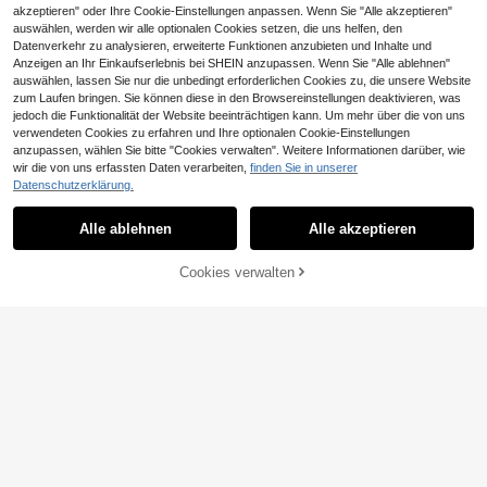
akzeptieren" oder Ihre Cookie-Einstellungen anpassen. Wenn Sie "Alle akzeptieren"
auswählen, werden wir alle optionalen Cookies setzen, die uns helfen, den
Datenverkehr zu analysieren, erweiterte Funktionen anzubieten und Inhalte und
Anzeigen an Ihr Einkaufserlebnis bei SHEIN anzupassen. Wenn Sie "Alle ablehnen"
auswählen, lassen Sie nur die unbedingt erforderlichen Cookies zu, die unsere Website
zum Laufen bringen. Sie können diese in den Browsereinstellungen deaktivieren, was
jedoch die Funktionalität der Website beeinträchtigen kann. Um mehr über die von uns
verwendeten Cookies zu erfahren und Ihre optionalen Cookie-Einstellungen
Damen schwarze Sportschuhe in gr
anzupassen, wählen Sie bitte "Cookies verwalten". Weitere Informationen darüber, wie
oßen Größen, vielseitige flache Mo
wir die von uns erfassten Daten verarbeiten,
finden Sie in unserer
20
,08€
de-Sneaker, Schnür-Freizeitsports
Datenschutzerklärung.
chuhe für Schülerinnen
Modische Schnür-Freizeitsneaker,
bequem & vielseitig, Farbe Schwar
23
Alle ablehnen
Alle akzeptieren
,73€
z, geeignet für Reisen, Spazierenge
hen, Pendeln, Lässig, Schule
ZUM WARENKORB
Cookies verwalten
JETZT EINKAUFEN
HINZUFÜGEN