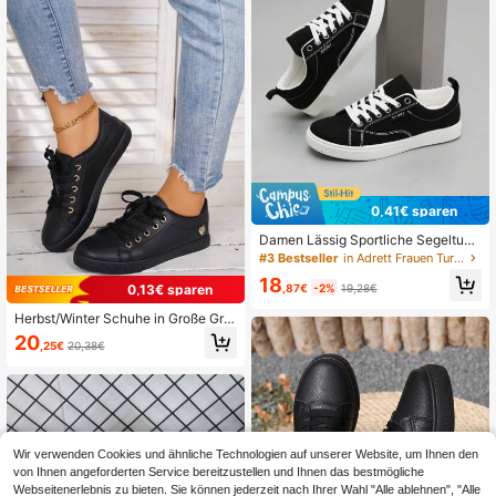
g verwendbares Obergewebe, stoß
absorbierend und stabil, ohne Druc
ke, MD Gummi Laufsohle für Straße
0,41€ sparen
Damen Lässig Sportliche Segeltuch
Sneaker, atmungsaktive rutschfest
#3 Bestseller
in Adrett Frauen Turnschuhe
e Studentenschuhe
18
,87€
-2%
19,28€
0,13€ sparen
Herbst/Winter Schuhe in Große Grö
ßen mit runder Zehenkappe, Schnür
20
,25€
20,38€
ung, coole goldfarbene herzförmige
Dekoration, Freizeitschuhe mit nied
rigem Schaft, vielseitig einsetzbar,
Bestseller, leicht und bequem für Da
men Lässig Sport, Sneaker für Frau
en
Wir verwenden Cookies und ähnliche Technologien auf unserer Website, um Ihnen den
von Ihnen angeforderten Service bereitzustellen und Ihnen das bestmögliche
Webseitenerlebnis zu bieten. Sie können jederzeit nach Ihrer Wahl "Alle ablehnen", "Alle