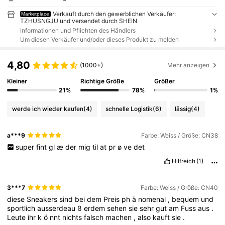
Verkauft durch den gewerblichen Verkäufer:
Marketplace
TZHUSNGJU und versendet durch SHEIN
Informationen und Pflichten des Händlers
Um diesen Verkäufer und/oder dieses Produkt zu melden
4,80
(1000+)
Mehr anzeigen
Kleiner
Richtige Größe
Größer
21%
78%
1%
werde ich wieder kaufen
(4)
schnelle Logistik
(6)
lässig
(4)
a***9
Farbe: Weiss / Größe: CN38
super
fint
gl
æ
der
mig
til
at
pr
ø
ve
det
Hilfreich
(1)
3***7
Farbe: Weiss / Größe: CN40
diese
Sneakers
sind
bei
dem
Preis
ph
ä
nomenal
,
bequem
und
sportlich
ausserdeau
ß
erdem
sehen
sie
sehr
gut
am
Fuss
aus
.
Leute
ihr
k
ö
nnt
nichts
falsch
machen
,
also
kauft
sie
.